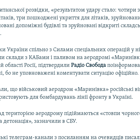
танської розвідки, «результатом удару стало: чотири 
ітаків, три пошкоджені укриття для літаків, зруйнован
овані допоміжні будівлі та зруйновані відкриті складсь
.
и України спільно з Силами спеціальних операцій у ні
ли склади з КАБами і паливом на аеродромі «Маринівк
й області Росії, підтвердили
Радіо Свобода
поінформова
і, бо не уповноважені коментувати ситуацію офіційно.
али, що військовий аеродром «Маринівка» російські в
истовують для бомбардувань лінії фронту в Україні.
ад територією аеродрому підіймаються «стовпи чорног
 детонація», зазначили в СБУ.
ські телеграм-канали з посиланням на очевидців писал