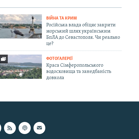
ВІЙНА ТА КРИМ
Російська влада обіцяє закрити
морський шлях українським
БпЛА до Севастополя. Чи реально
це?
ФОТОГАЛЕРЕЇ
Краса Сімферопольського
водосховища та занедбаність
довкола