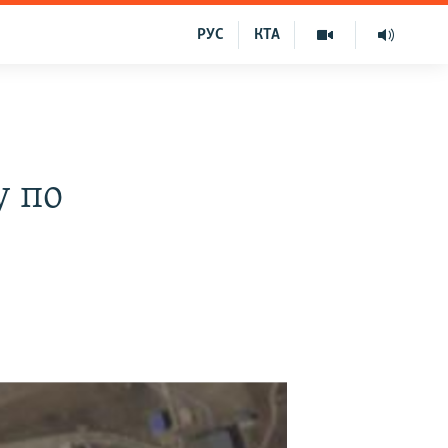
РУС
КТА
у по