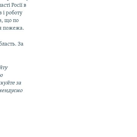
асті
Росії в
 і роботу
, що по
ся пожежа.
бласть. За
йту
ою
дкуйте за
омендуємо