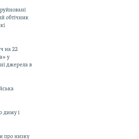
зруйновані
ий обтічник
кі
ч на 22
а» у
ні джерела в
ійська
о диму і
и про низку