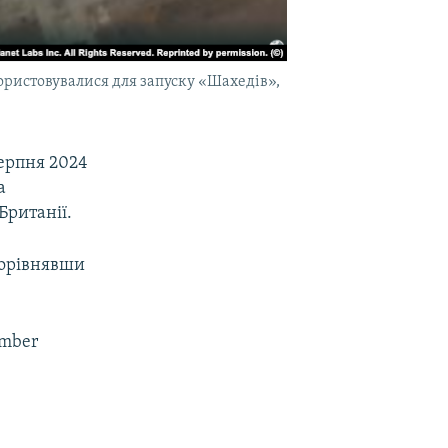
користовувалися для запуску «Шахедів»,
серпня 2024
а
Британії.
порівнявши
ember