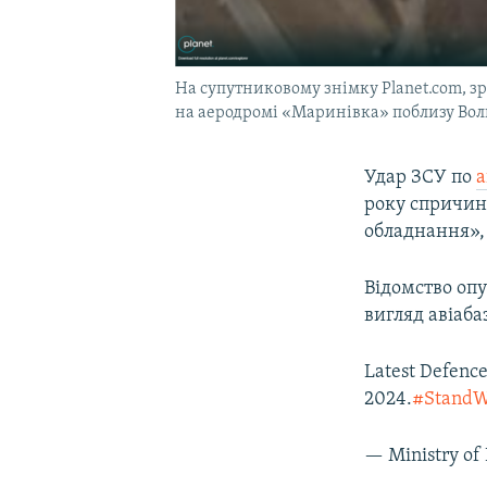
На супутниковому знімку Planet.com, зр
на аеродромі «Маринівка» поблизу Волг
Удар ЗСУ по
а
року спричин
обладнання»
Відомство оп
вигляд авіаба
Latest Defence
2024.
#StandW
— Ministry o