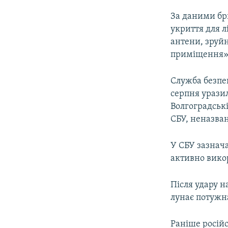
За даними бри
укриття для л
антени, зруйн
приміщення»
Служба безпек
серпня урази
Волгоградські
СБУ, неназван
У СБУ зазнач
активно викор
Після удару н
лунає потужна
Раніше росій