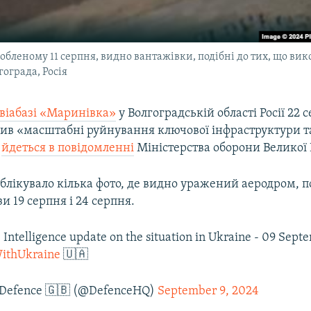
обленому 11 серпня, видно вантажівки, подібні до тих, що ви
ограда, Росія
віабазі
«Маринівка»
у Волгоградській області Росії 22 
ив «масштабні руйнування ключової інфраструктури т
,
йдеться в повідомленні
Міністерства оборони Великої 
ублікувало кілька фото, де видно уражений аеродром, 
зи 19 серпня і 24 серпня.
 Intelligence update on the situation in Ukraine - 09 Sept
ithUkraine
🇺🇦
f Defence 🇬🇧 (@DefenceHQ)
September 9, 2024