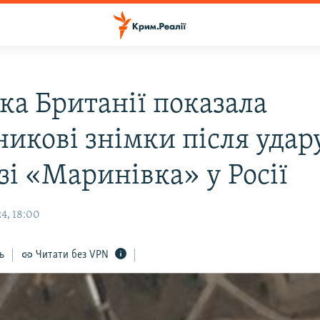
ка Британії показала
никові знімки після удар
зі «Маринівка» у Росії
4, 18:00
ь
Читати без VPN