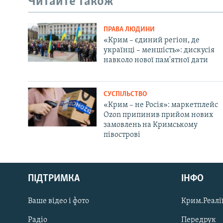
Читайте також
ПРАВА ЛЮДИНИ
«Крим – єдиний регіон, де
українці – меншість»: дискусія
навколо нової пам'ятної дати
СУСПІЛЬСТВО
«Крим – не Росія»: маркетплейс
Ozon припинив прийом нових
замовлень на Кримському
півострові
Русский
ПІДТРИМКА
ІНФО
Qırımtatar
Ваше відео і фото
Крим.Реалії
ДОЛУЧАЙСЯ!
Радіо
Передрук