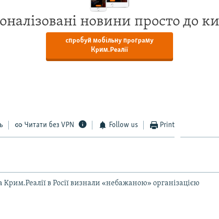
оналізовані новини просто до к
спробуй мобільну програму
Крим.Реалії
ь
Читати без VPN
Follow us
Print
та Крим.Реалії в Росії визнали «небажаною» організацією