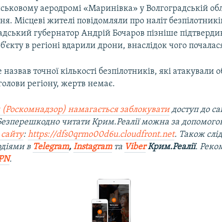
йськовому аеродромі «Маринівка» у Волгоградській обл
пня. Місцеві жителі повідомляли про наліт безпілотників
адський губернатор Андрій Бочаров пізніше підтвердив
б’єкту в регіоні вдарили дрони, внаслідок чого почала
 назвав точної кількості безпілотників, які атакували о
олови регіону, жертв немає.
 (Роскомнадзор) намагається заблокувати
доступ до са
 Безперешкодно читати Крим.Реалії можна за допомог
 сайту
:
https://dfs0qrmo00d6u.cloudfront.net
. Також слі
одіями в
Telegram
,
Instagram
та
Viber
Крим.Реалії
. Рек
PN
.