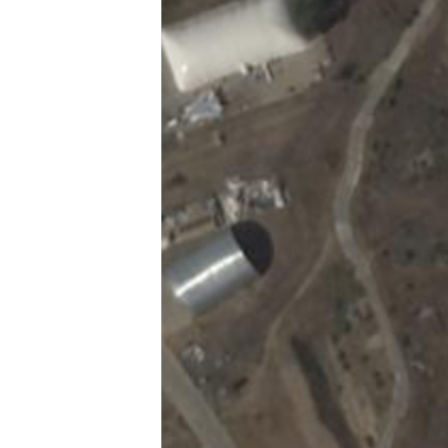
ВІДЕОУРОКИ «ELIFBE»
СВІДЧЕННЯ ОКУПАЦІЇ
УКРАЇНСЬКА ПРОБЛЕМА КРИМУ
ІНФОГРАФІКА