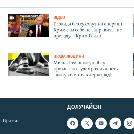
ВІДЕО
Блокада без сухопутної операції:
Крим сам себе не заправить і не
прогодує | Крим.Реалії
ПРАВА ЛЮДИНИ
Мить – і ти шпигун. Як у
кримських судах розглядають
звинувачення в держзраді
ДОЛУЧАЙСЯ!
. Про нас