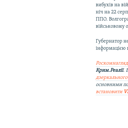
вибухів на ві
ніч на 22 сер
ППО. Волгогр
військовому о
Губернатор не
інформацією г
Роскомнагляд
Крим.Реалії
.
дзеркального
основними п
встановити
V