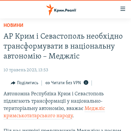
Доступність
посилання
Перейти
НОВИНИ
до
НОВИНИ
АР Крим і Севастополь необхідно
основного
ВОДА.КРИМ
матеріалу
трансформувати в національну
ВІДЕО ТА ФОТО
Перейти
автономію – Меджліс
до
ПОЛІТИКА
основної
10 травень 2023, 13:53
БЛОГИ
навігації
Перейти
Поділитись
Читати без VPN
ПОГЛЯД
до
Автономна Республіка Крим і Севастополь
ІНТЕРВ'Ю
пошуку
підлягають трансформації у національно-
ВСЕ ЗА ДЕНЬ
територіальну автономію, вважає
Меджліс
СПЕЦПРОЕКТИ
кримськотатарського народу
.
ЯК ОБІЙТИ БЛОКУВАННЯ
ДЕПОРТАЦІЯ