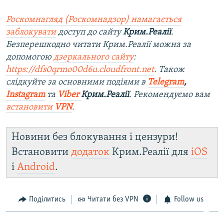
Роскомнагляд (Роскомнадзор) намагається
заблокувати
доступ до сайту
Крим.Реалії
.
Безперешкодно читати Крим.Реалії можна за
допомогою
дзеркального сайту
:
https://dfs0qrmo00d6u.cloudfront.net
. Також
слідкуйте за основними подіями в
Telegram
,
Instagram
та
Viber
Крим.Реалії
. Рекомендуємо вам
встановити
VPN
.
Новини без блокування і цензури!
Встановити
додаток
Крим.Реалії для
iOS
і
Android
.
Поділитись
Читати без VPN
Follow us