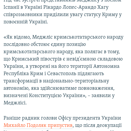
Під час зустрічі представників Меджлісу з послом
ВІДЕОУРОКИ «ELIFBE»
Іспанії в Україні Рікардо Лопес-Арандо Хагу
Русский
співрозмовники приділили увагу статусу Криму у
СВІДЧЕННЯ ОКУПАЦІЇ
Qırımtatar
повоєнній Україні.
УКРАЇНСЬКА ПРОБЛЕМА КРИМУ
ДОЛУЧАЙСЯ!
«Як відомо, Меджліс кримськотатарського народу
ІНФОГРАФІКА
послідовно обстоює єдину позицію
кримськотатарського народу, яка полягає в тому,
що Кримський півострів є невід'ємною складовою
Усі сайти RFE/RL
України, а утворені на його території Автономна
Республіка Крим і Севастополь підлягають
трансформації в національно-територіальну
автономію, яка здійснюватиме повноваження,
визначені Конституцією України», – заявили у
Меджлісі.
Раніше радник голови Офісу президента України
Михайло Подоляк припустив
, що після деокупації