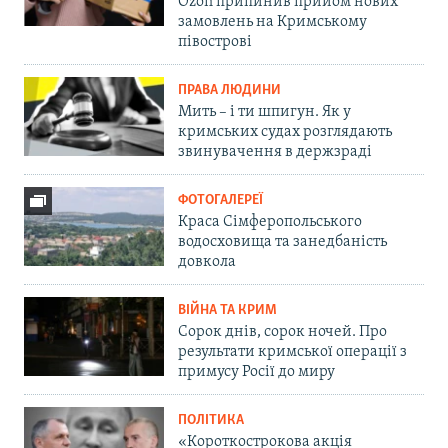
Ozon припинив прийом нових
замовлень на Кримському
півострові
ПРАВА ЛЮДИНИ
Мить – і ти шпигун. Як у
кримських судах розглядають
звинувачення в держзраді
ФОТОГАЛЕРЕЇ
Краса Сімферопольського
водосховища та занедбаність
довкола
ВІЙНА ТА КРИМ
Сорок днів, сорок ночей. Про
результати кримської операції з
примусу Росії до миру
ПОЛІТИКА
«Короткострокова акція