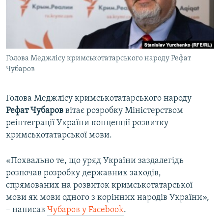
ВІДЕОУРОКИ «ELIFBE»
Русский
СВІДЧЕННЯ ОКУПАЦІЇ
Qırımtatar
УКРАЇНСЬКА ПРОБЛЕМА КРИМУ
Голова Меджлісу кримськотатарського народу Рефат
ДОЛУЧАЙСЯ!
ІНФОГРАФІКА
Чубаров
Голова Меджлісу кримськотатарського народу
Усі сайти RFE/RL
Рефат Чубаров
вітає розробку Міністерством
реінтеграції України концепції розвитку
кримськотатарської мови.
«Похвально те, що уряд України заздалегідь
розпочав розробку державних заходів,
спрямованих на розвиток кримськотатарської
мови як мови одного з корінних народів України»,
– написав
Чубаров у Facebook
.