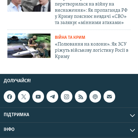
перетворилася на війну на
виснаження»: Як пропаганда РФ
у Криму пояснює невдачі «СВО»
та залякує «мінними атаками»
ВІЙНА ТА КРИМ
«Полювання на колони». Як ЗСУ
ріжуть військову логістику Росії в
Криму
ДОЛУЧАЙСЯ!
ПІДТРИМКА
ІНФО