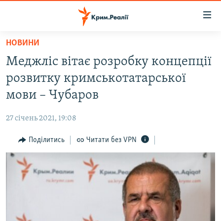
Доступність
посилання
Перейти
НОВИНИ
до
НОВИНИ
Меджліс вітає розробку концепції
основного
ВОДА.КРИМ
матеріалу
розвитку кримськотатарської
ВІДЕО ТА ФОТО
Перейти
мови – Чубаров
до
ПОЛІТИКА
основної
27 січень 2021, 19:08
БЛОГИ
навігації
Перейти
Поділитись
Читати без VPN
ПОГЛЯД
до
ІНТЕРВ'Ю
пошуку
ВСЕ ЗА ДЕНЬ
СПЕЦПРОЕКТИ
ЯК ОБІЙТИ БЛОКУВАННЯ
ДЕПОРТАЦІЯ