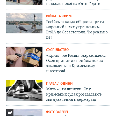
навколо нової пам'ятної дати
ВІЙНА ТА КРИМ
Російська влада обіцяє закрити
морський шлях українським
БпЛА до Севастополя. Чи реально
це?
СУСПІЛЬСТВО
«Крим – не Росія»: маркетплейс
Ozon припинив прийом нових
замовлень на Кримському
півострові
ПРАВА ЛЮДИНИ
Мить – і ти шпигун. Як у
кримських судах розглядають
звинувачення в держзраді
ФОТОГАЛЕРЕЇ