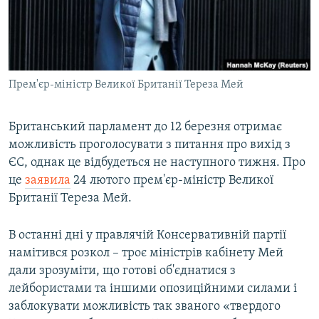
ВІДЕОУРОКИ «ELIFBE»
Русский
СВІДЧЕННЯ ОКУПАЦІЇ
Qırımtatar
УКРАЇНСЬКА ПРОБЛЕМА КРИМУ
Прем'єр-міністр Великої Британії Тереза Мей
ДОЛУЧАЙСЯ!
ІНФОГРАФІКА
Британський парламент до 12 березня отримає
можливість проголосувати з питання про вихід з
Усі сайти RFE/RL
ЄС, однак це відбудеться не наступного тижня. Про
це
заявила
24 лютого прем'єр-міністр Великої
Британії Тереза Мей.
В останні дні у правлячій Консервативній партії
намітився розкол – троє міністрів кабінету Мей
дали зрозуміти, що готові об'єднатися з
лейбористами та іншими опозиційними силами і
заблокувати можливість так званого «твердого