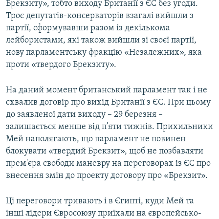
Брекзиту», тобто виходу Британії з ЄС без угоди.
Троє депутатів-консерваторів взагалі вийшли з
партії, сформувавши разом із декількома
лейбористами, які також вийшли зі своєї партії,
нову парламентську фракцію «Незалежних», яка
проти «твердого Брекзиту».
На даний момент британський парламент так і не
схвалив договір про вихід Британії з ЄС. При цьому
до заявленої дати виходу – 29 березня –
залишається менше від п’яти тижнів. Прихильники
Мей наполягають, що парламент не повинен
блокувати «твердий Брекзит», щоб не позбавляти
прем'єра свободи маневру на переговорах із ЄС про
внесення змін до проекту договору про «Брекзит».
Ці переговори тривають і в Єгипті, куди Мей та
інші лідери Євросоюзу приїхали на європейсько-