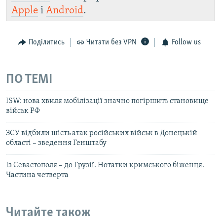
Apple
і
Android
.
Поділитись
Читати без VPN
Follow us
ПО ТЕМІ
ISW: нова хвиля мобілізації значно погіршить становище
військ РФ
ЗСУ відбили шість атак російських військ в Донецькій
області – зведення Генштабу
Із Севастополя – до Грузії. Нотатки кримського біженця.
Частина четверта
Читайте також