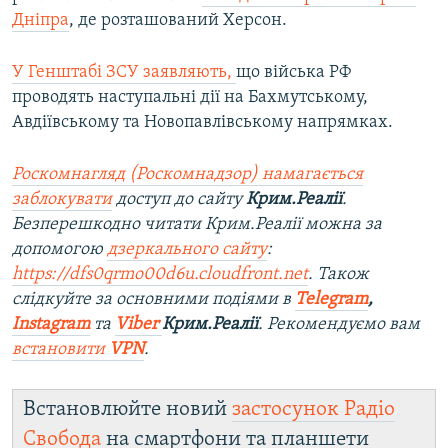
Дніпра
, де розташований Херсон.
У Генштабі ЗСУ заявляють,
що війська РФ
проводять наступальні дії на Бахмутському,
Авдіївському та Новопавлівському напрямках.
Роскомнагляд (Роскомнадзор) намагається
заблокувати
доступ до сайту
Крим.Реалії
.
Безперешкодно читати Крим.Реалії можна за
допомогою
дзеркального сайту
:
https://dfs0qrmo00d6u.cloudfront.net
. Також
слідкуйте за основними подіями в
Telegram
,
Instagram
та
Viber
Крим.Реалії
. Ре
комендуємо вам
встановити
VPN
.
Встановлюйте новий
застосунок Радіо
Свобода
на смартфони та планшети