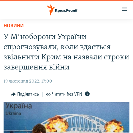
Доступність
посилання
Перейти
НОВИНИ
до
НОВИНИ
У Міноборони України
основного
ВОДА.КРИМ
матеріалу
спрогнозували, коли вдасться
ВІДЕО ТА ФОТО
Перейти
звільнити Крим на назвали строки
до
ПОЛІТИКА
завершення війни
основної
БЛОГИ
навігації
19 листопад 2022, 17:00
Перейти
ПОГЛЯД
до
Поділитись
Читати без VPN
ІНТЕРВ'Ю
пошуку
ВСЕ ЗА ДЕНЬ
СПЕЦПРОЕКТИ
ЯК ОБІЙТИ БЛОКУВАННЯ
ДЕПОРТАЦІЯ