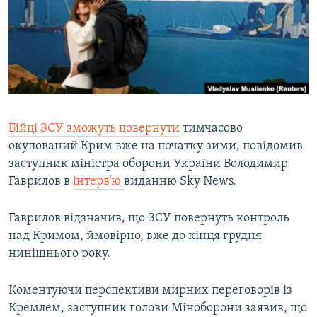
ВІДЕОУРОКИ «ELIFBE»
Русский
СВІДЧЕННЯ ОКУПАЦІЇ
Qırımtatar
УКРАЇНСЬКА ПРОБЛЕМА КРИМУ
ДОЛУЧАЙСЯ!
ІНФОГРАФІКА
Бійці ЗСУ зможуть повернути
тимчасово
окупований Крим вже на початку зими, повідомив
Усі сайти RFE/RL
заступник міністра оборони України Володимир
Гаврилов в
інтерв’ю
виданню Sky News.
Гаврилов відзначив, що ЗСУ повернуть контроль
над Кримом, ймовірно, вже до кінця грудня
нинішнього року.
Коментуючи перспективи мирних переговорів із
Кремлем, заступник голови Міноборони заявив, що