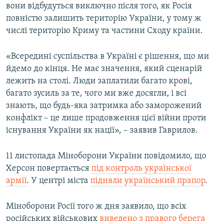
вони відбудуться виключно після того, як Росія
повністю залишить територію України, у тому ж
числі територію Криму та частини Сходу країни.
«Всередині суспільства в Україні є рішення, що ми
йдемо до кінця. Не має значення, який сценарій
лежить на столі. Люди заплатили багато крові,
багато зусиль за те, чого ми вже досягли, і всі
знають, що будь-яка затримка або заморожений
конфлікт – це лише продовження цієї війни проти
існування України як нації», – заявив Гаврилов.
11 листопада Міноборони України повідомило, що
Херсон повертається
під контроль української
армії
. У центрі міста
підняли український прапор
.
Міноборони Росії того ж дня заявило, що всіх
російських військових
виведено з правого берега