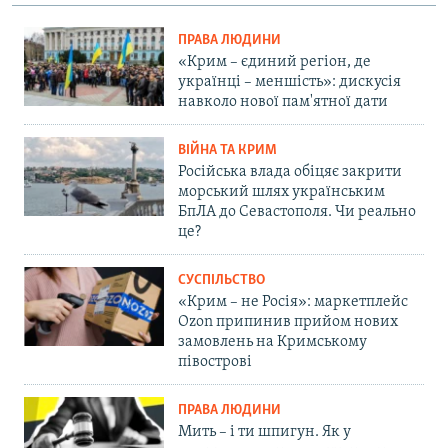
ПРАВА ЛЮДИНИ
«Крим – єдиний регіон, де
українці – меншість»: дискусія
навколо нової пам'ятної дати
ВІЙНА ТА КРИМ
Російська влада обіцяє закрити
морський шлях українським
БпЛА до Севастополя. Чи реально
це?
СУСПІЛЬСТВО
«Крим – не Росія»: маркетплейс
Ozon припинив прийом нових
замовлень на Кримському
півострові
ПРАВА ЛЮДИНИ
Мить – і ти шпигун. Як у