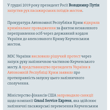
У грудні 2019 року президент Росії
Володимир Путін
запустив рух пасажирських поїздів мостом
.
Прокуратура Автономної Республіки Крим
відкрила
кримінальне провадження
за фактом незаконного
переправлення осіб через державний кордон
України до анексованого Криму Керченським
мостом.
МЗС України
висловило рішучий протест
через
запуск руху залізничною частиною Керченського
мосту. А
представництво президента України в
Автономній Республіці Крим заявило
про
протиправність запуску цього залізничного
сполучення.
Міністерство фінансів США
запровадило санкції
щодо компанії
Grand Service Express
, яка здійснює
залізничні пасажирські перевезення Керченським