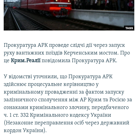
ВІДЕОУРОКИ «ELIFBE»
Русский
СВІДЧЕННЯ ОКУПАЦІЇ
Qırımtatar
УКРАЇНСЬКА ПРОБЛЕМА КРИМУ
ДОЛУЧАЙСЯ!
ІНФОГРАФІКА
Прокуратура АРК проведе слідчі дії через запуск
руху вантажних поїздів Керченським мостом. Про
це
Крим.Реалії
повідомила Прокуратура АРК.
Усі сайти RFE/RL
У відомстві уточнили, що Прокуратура АРК
здійснює процесуальне керівництво у
кримінальному провадженні за фактом запуску
залізничного сполучення між АР Крим та Росією за
ознаками кримінального злочину, передбаченого
ч. 1 ст. 332 Кримінального кодексу України
(Незаконне переправлення осіб через державний
кордон України).