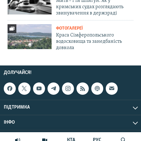
Мить – і ти шпигун. Як у
кримських судах розглядають
звинувачення в держзраді
ФОТОГАЛЕРЕЇ
Краса Сімферопольського
водосховища та занедбаність
довкола
ДОЛУЧАЙСЯ!
ПІДТРИМКА
ІНФО
© Крим.Реалії, 2026 | Усі права застережено.
КТА
РУС