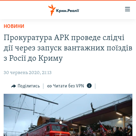
Доступність
посилання
Перейти
НОВИНИ
до
НОВИНИ
Прокуратура АРК проведе слідчі
основного
ВОДА.КРИМ
матеріалу
дії через запуск вантажних поїздів
ВІДЕО ТА ФОТО
Перейти
з Росії до Криму
до
ПОЛІТИКА
основної
30 червень 2020, 21:13
БЛОГИ
навігації
Перейти
Поділитись
Читати без VPN
ПОГЛЯД
до
ІНТЕРВ'Ю
пошуку
ВСЕ ЗА ДЕНЬ
СПЕЦПРОЕКТИ
ЯК ОБІЙТИ БЛОКУВАННЯ
ДЕПОРТАЦІЯ