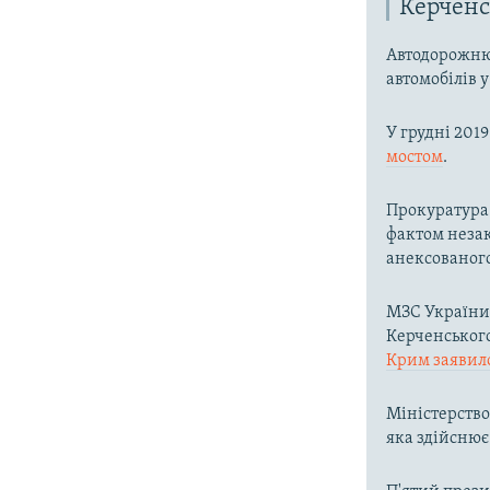
Керченс
Автодорожню
автомобілів у
У грудні 201
мостом
.
Прокуратура
фактом неза
анексованог
МЗС Україн
Керченського
Крим заявил
Міністерств
яка здійснює