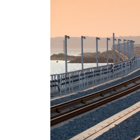
ВІДЕОУРОКИ «ELIFBE»
СВІДЧЕННЯ ОКУПАЦІЇ
УКРАЇНСЬКА ПРОБЛЕМА КРИМУ
ІНФОГРАФІКА