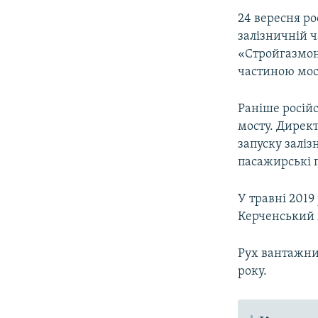
24 вересня ро
залізничній ч
«Стройгазмон
частиною мост
Раніше російс
мосту. Директ
запуску залі
пасажирські по
У травні 2019
Керченський 
Рух вантажни
року.