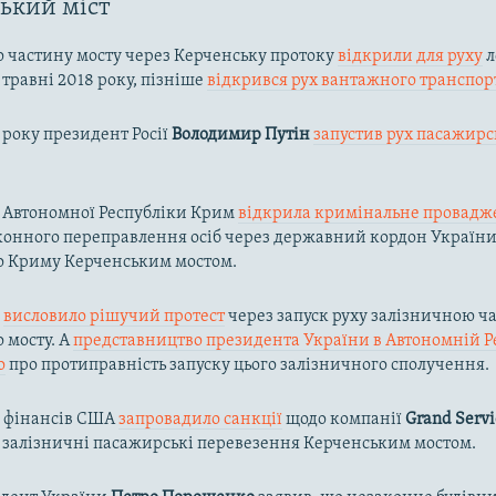
ький міст
 частину мосту через Керченську протоку
відкрили для руху
л
 травні 2018 року, пізніше
відкрився рух вантажного транспор
9 року президент Росії
Володимир Путін
запустив рух пасажирс
 Автономної Республіки Крим
відкрила кримінальне провадж
конного переправлення осіб через державний кордон України
о Криму Керченським мостом.
и
висловило рішучий протест
через запуск руху залізничною ч
 мосту. А
представництво президента України в Автономній Р
о
про протиправність запуску цього залізничного сполучення.
о фінансів США
запровадило санкції
щодо компанії
Grand Servi
 залізничні пасажирські перевезення Керченським мостом.