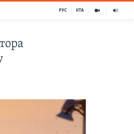
РУС
КТА
атора
у