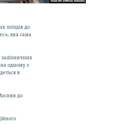
х поїздів до
с», яка сама
на залізничних
 на одному з
деться в
Москви до
ційного