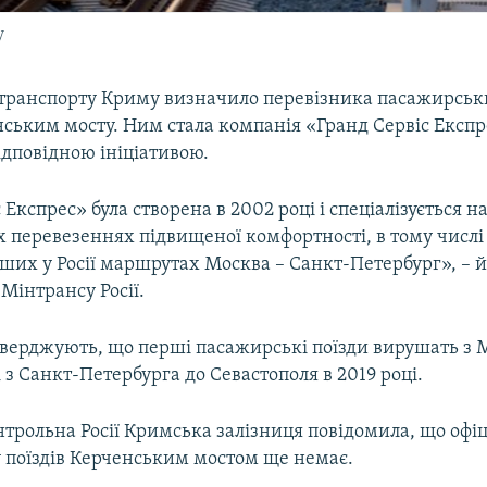
у
 транспорту Криму визначило перевізника пасажирськи
ським мосту. Ним стала компанія «Гранд Сервіс Експре
ідповідною ініціативою.
 Експрес» була створена в 2002 році і спеціалізується 
 перевезеннях підвищеної комфортності, в тому числі
ших у Росії маршрутах Москва – Санкт-Петербург», – й
Мінтрансу Росії.
стверджують, що перші пасажирські поїзди вирушать з 
 з Санкт-Петербурга до Севастополя в 2019 році.
трольна Росії Кримська залізниця повідомила, що офі
у поїздів Керченським мостом ще немає.