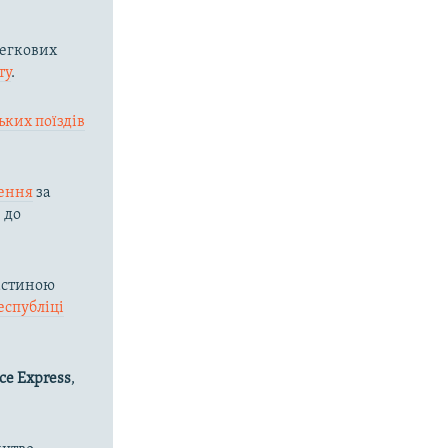
егкових
ту
.
ьких поїздів
ення
за
 до
астиною
еспубліці
ce Express
,