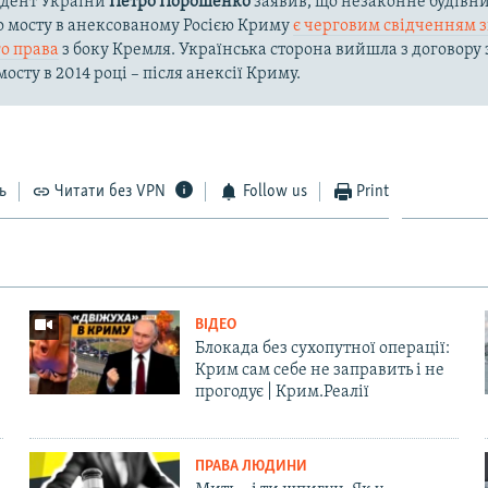
идент України
Петро Порошенко
заявив, що незаконне будівн
о мосту в анексованому Росією Криму
є черговим свідченням 
о права
з боку Кремля. Українська сторона вийшла з договору 
осту в 2014 році – після анексії Криму.
ь
Читати без VPN
Follow us
Print
ВІДЕО
Блокада без сухопутної операції:
Крим сам себе не заправить і не
прогодує | Крим.Реалії
ПРАВА ЛЮДИНИ