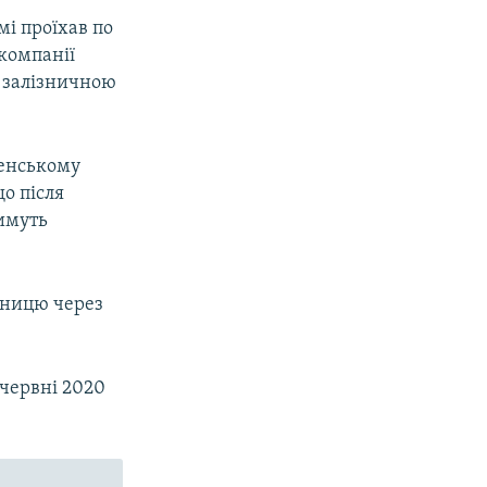
мі проїхав по
 компанії
х залізничною
ченському
о після
тимуть
зницю через
 червні 2020