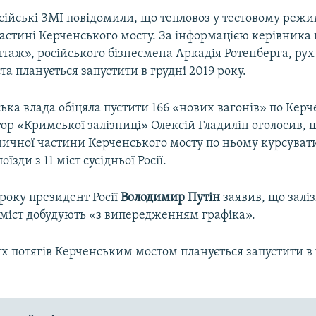
сійські ЗМІ повідомили, що тепловоз у тестовому режи
астині Керченського мосту. За інформацією керівника
таж», російського бізнесмена Аркадія Ротенберга, ру
а планується запустити в грудні 2019 року.
ька влада обіцяла пустити 166 «нових вагонів» по Кер
ор «Кримської залізниці» Олексій Гладилін оголосив, щ
зничної частини Керченського мосту по ньому курсува
їзди з 11 міст сусідньої Росії.
 року президент Росії
Володимир Путін
заявив, що залі
міст добудують «з випередженням графіка».
х потягів Керченським мостом планується запустити в