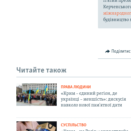
П'ятий през
Керченськог
міжнародног
будівництво м
Поділитис
Читайте також
ПРАВА ЛЮДИНИ
«Крим – єдиний регіон, де
українці – меншість»: дискусія
навколо нової пам'ятної дати
СУСПІЛЬСТВО