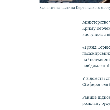
Залізнична частина Керченського мост
Міністерство
Криму Керчен
виступила з в
«Гранд Сервіс
пасажирських
найпопулярні
повідомленні 
У відомстві 
Сімферополя і
Раніше підкон
розкладу рух