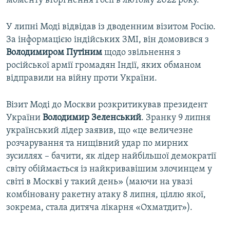
моменту вторгнення Росії в лютому 2022 року.
У липні Моді відвідав із дводенним візитом Росію.
За інформацією індійських ЗМІ, він домовився з
Володимиром
Путіним
щодо звільнення з
російської армії громадян Індії, яких обманом
відправили на війну проти України.
Візит Моді до Москви розкритикував президент
України
Володимир Зеленський
. Зранку 9 липня
український лідер заявив, що «це величезне
розчарування та нищівний удар по мирних
зусиллях – бачити, як лідер найбільшої демократії
світу обіймається із найкривавішим злочинцем у
світі в Москві у такий день» (маючи на увазі
комбіновану ракетну атаку 8 липня, ціллю якої,
зокрема, стала дитяча лікарня «Охматдит»).