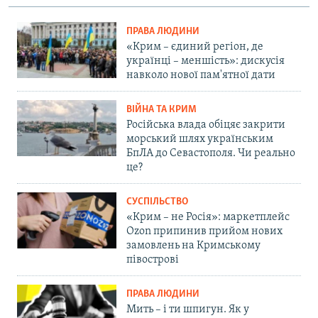
ПРАВА ЛЮДИНИ
«Крим – єдиний регіон, де
українці – меншість»: дискусія
навколо нової пам'ятної дати
ВІЙНА ТА КРИМ
Російська влада обіцяє закрити
морський шлях українським
БпЛА до Севастополя. Чи реально
це?
СУСПІЛЬСТВО
«Крим – не Росія»: маркетплейс
Ozon припинив прийом нових
замовлень на Кримському
півострові
ПРАВА ЛЮДИНИ
Мить – і ти шпигун. Як у