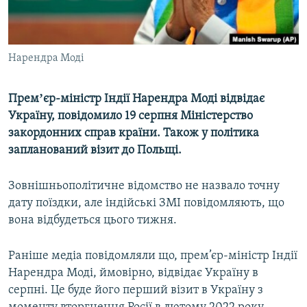
ВІДЕОУРОКИ «ELIFBE»
Русский
СВІДЧЕННЯ ОКУПАЦІЇ
Qırımtatar
Нарендра Моді
УКРАЇНСЬКА ПРОБЛЕМА КРИМУ
ДОЛУЧАЙСЯ!
ІНФОГРАФІКА
Премʼєр-міністр Індії Нарендра Моді відвідає
Україну, повідомило 19 серпня Міністерство
закордонних справ країни. Також у політика
Усі сайти RFE/RL
запланований візит до Польщі.
Зовнішньополітичне відомство не назвало точну
дату поїздки, але індійські ЗМІ повідомляють, що
вона відбудеться цього тижня.
Раніше медіа повідомляли що, прем’єр-міністр Індії
Нарендра Моді, ймовірно, відвідає Україну в
серпні. Це буде його перший візит в Україну з