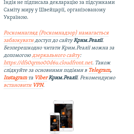
Індія не підписала декларацію за підсумками
Саміту миру у Швейцарії, організованому
Україною.
Роскомнагляд (Роскомнадзор) намагається
заблокувати
доступ до сайту
Крим.Реалії
.
Безперешкодно читати Крим.Реалії можна за
допомогою
дзеркального сайту
:
https://dfs0qrmo00d6u.cloudfront.net
. Також
слідкуйте за основними подіями в
Telegram
,
Instagram
та
Viber
Крим.Реалії
. Рекомендуємо
встановити
VPN
.