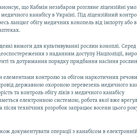
анонсує, що Кабмін незабаром розгляне ліцензійні умо
медичного канабісу в Україні. Під ліцензійний контр
весь ланцюг обігу медичних конопель від імпорту або
аптеках.
еякі вимоги для культивуванні рослин коноплі. Серед
ідеоспостереження з наданням доступу Нацполіції, ви
унті та дотримання порядку придбання насіння рослин
 елементами контролю за обігом наркотичних речови
провід державною охороною перевезень медичного кана
орість та контроль обігу ліків з медичного канабісу
иметься електронною системою, робота якої вже врегу
 після технічних розробок запрацює восени цього рок
кож документувати операції з канабісом в електронні