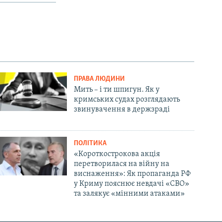
ПРАВА ЛЮДИНИ
Мить – і ти шпигун. Як у
кримських судах розглядають
звинувачення в держзраді
ПОЛІТИКА
«Короткострокова акція
перетворилася на війну на
виснаження»: Як пропаганда РФ
у Криму пояснює невдачі «СВО»
та залякує «мінними атаками»