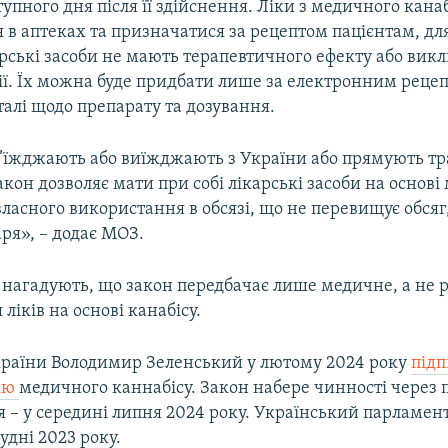
упного дня після її здійснення. Ліки з медичного канаб
 в аптеках та призначатися за рецептом пацієнтам, дл
арські засоби не мають терапевтичного ефекту або вик
ії. Їх можна буде придбати лише за електронним реце
алі щодо препарату та дозування.
в’їжджають або виїжджають з України або прямують тр
акон дозволяє мати при собі лікарські засоби на основ
власного використання в обсязі, що не перевищує обся
ря», – додає МОЗ.
ж нагадують, що закон передбачає лише медичне, а не 
ліків на основі канабісу.
раїни Володимир Зеленський у лютому 2024 року
підп
цію
медичного каннабісу. Закон набере чинності через п
 – у середині липня 2024 року. Український парламен
удні 2023 року.