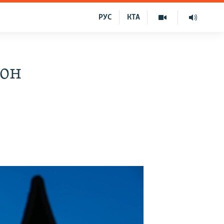
РУС
КТА
кон