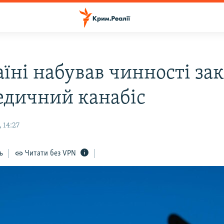
аїні набував чинності за
едичний канабіс
 14:27
ь
Читати без VPN