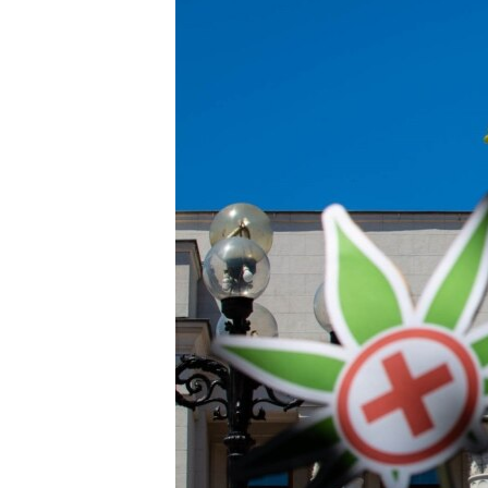
ВІДЕОУРОКИ «ELIFBE»
СВІДЧЕННЯ ОКУПАЦІЇ
УКРАЇНСЬКА ПРОБЛЕМА КРИМУ
ІНФОГРАФІКА