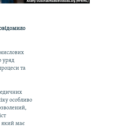
повідомило
омислових
о уряд
процеси та
 медичних
ліку особливо
дозволений,
іст
, який має