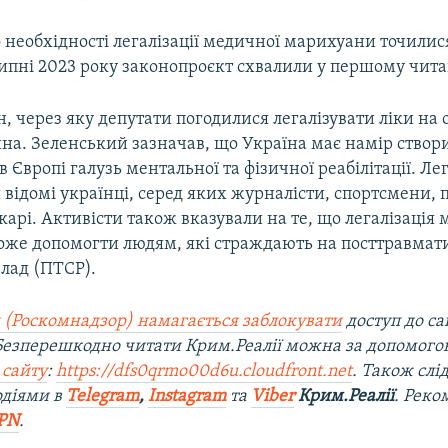
необхідності легалізації медичної марихуани точилися
липні 2023 року законопроєкт схвалили у першому чита
, через яку депутати погодилися легалізувати ліки на 
ійна. Зеленський зазначав, що Україна має намір створ
 Європі галузь ментальної та фізичної реабілітації. Ле
відомі українці, серед яких журналісти, спортсмени, 
ікарі. Активісти також вказували на те, що легалізація
же допомогти людям, які страждають на посттравма
злад (ПТСР).
 (Роскомнадзор) намагається заблокувати
доступ до са
 Безперешкодно читати Крим.Реалії можна за допомог
 сайту
:
https://dfs0qrmo00d6u.cloudfront.net
. Також слі
одіями в
Telegram
,
Instagram
та
Viber
Крим.Реалії
. Рек
PN
.