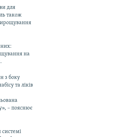
ви для
оль також
 вирощування
 них:
рощування на
.
н з боку
бісу та ліків
льована
у», – пояснює
й системі