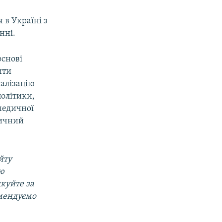
 в Україні з
нні.
основі
ити
галізацію
політики,
 медичної
тичний
йту
ою
дкуйте за
омендуємо