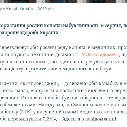
у Києві. Україна, 2019 рік
ористання рослин коноплі набув чинності 16 серпня, 
охорони здоров’я України.
 врегульовує обіг рослин роду коноплі в медичних, пр
ій та науково-технічній діяльності.
МОЗ повідомляє
, щ
у підзаконних актів, які «детально врегульовують всі 
 пацієнту отримати ліки з медичного канабісу».
 зміни, які впроваджені, – дозволено обіг канабісу в
с, його смола, екстракти й настоянки виключені з пере
ечовин. Раніше їхній обіг був під забороною – тепер 
и обмеженнями. Нагадуємо, що Законом визначено вм
набінолу (ТГК) у висушеній соломі медичних конопель
бо перевищувати 0,3%», – йдеться в повідомленні.