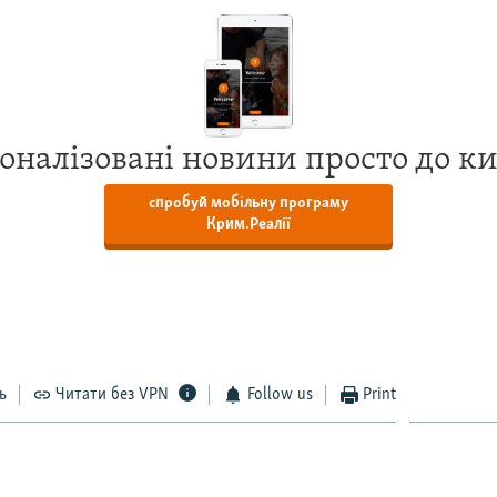
оналізовані новини просто до к
спробуй мобільну програму
Крим.Реалії
ь
Читати без VPN
Follow us
Print