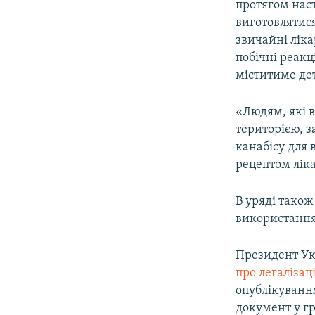
протягом наст
виготовлятися
звичайні лік
побічні реакц
міститиме дет
«Людям, які 
територією, з
канабісу для 
рецептом ліка
В уряді тако
використання 
Президент Ук
про легаліза
опублікування
документ у гр