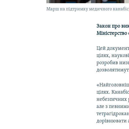
Марш на підтримку медичного канабісу 
Закон про вик
Міністерство 
Цей документ
цілях, науков
розробив низк
дозволятимуть
«Найголовніші
цілях. Канабі
небезпечних р
але з певним
тетрагідрока
дорівнювати а