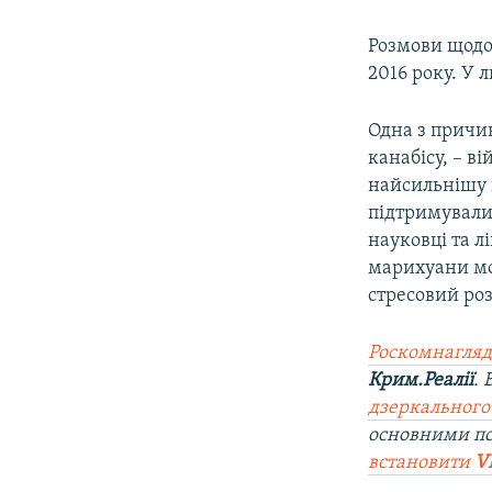
Розмови щодо 
2016 року. У 
Одна з причин
канабісу, – в
найсильнішу в
підтримували 
науковці та л
марихуани мо
стресовий ро
Роскомнагляд
Крим.Реалії
.
дзеркального
основними п
встановити
V