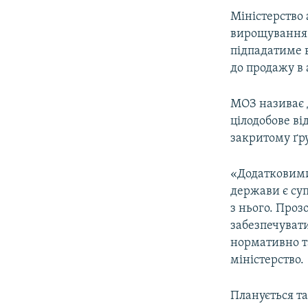
Міністерство 
вирощування 
підпадатиме 
до продажу в 
МОЗ називає д
цілодобове в
закритому ґр
«Додатковими
держави є су
з нього. Проз
забезпечуват
нормативно та
міністерство.
Планується та