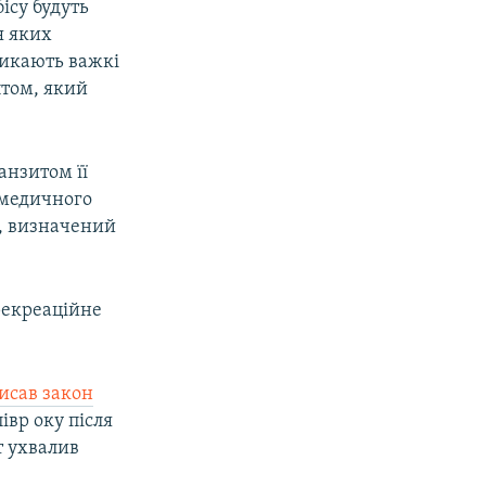
ісу будуть
я яких
ликають важкі
птом, який
анзитом її
і медичного
г, визначений
рекреаційне
исав закон
івр оку після
т ухвалив