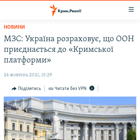
Доступність
посилання
Перейти
НОВИНИ
до
НОВИНИ
МЗС: Україна розраховує, що ООН
основного
ВОДА.КРИМ
матеріалу
приєднається до «Кримської
ВІДЕО ТА ФОТО
Перейти
платформи»
до
ПОЛІТИКА
основної
24 жовтень 2021, 15:29
БЛОГИ
навігації
Перейти
Поділитись
Читати без VPN
ПОГЛЯД
до
ІНТЕРВ'Ю
пошуку
ВСЕ ЗА ДЕНЬ
СПЕЦПРОЕКТИ
ЯК ОБІЙТИ БЛОКУВАННЯ
ДЕПОРТАЦІЯ