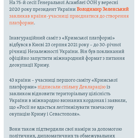
На 75-й сесії Генеральної Асамблеї ООН у вересні
2020 року президент України
Володимир Зеленський
закликав країни-учасниці приєднатися до створення
платформи
.
Інавгураційний саміт з «Кримської платформі»
відбувся в Києві 23 серпня 2021 року – до 30-річної
річниці Незалежності України. Він був покликаний
офіційно запустити міжнародний формат з питання
деокупації Криму.
43 країни – учасниці першого саміту «Кримської
платформи»
підписали спільну Декларацію
із
закликом відновити територіальну цілісність
України в міжнародно визнаних кордонах і заявили,
що «Росії не вдасться легітимізувати тимчасову
окупацію Криму і Севастополя».
Вони також підтвердили свої наміри за допомогою
політичних, дипломатичних та обмежувальних