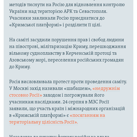
методів тиснути на Росію для відновлення контролю
України над територією АРК та Севастополя.
Учасники закликали Росію приєднатися до
«Кримської платформі» і розділити її цілі.
На саміті засудили порушення прав і свобод людини
на півострові, мілітаризацію Криму, перешкоджання
вільному судноплавству в Керченській протоці та
Азовському морі, переселення російських громадян
до Криму.
Росія висловлювала протест проти проведення саміту.
У Москві захід називали «шабашем»,
«недружнім
стосовно Росії»
заходом і погрожували його
учасникам наслідками. 24 серпня в МЗС Росії
заявили, що участь країн і міжнародних організацій
в «Кримській платформі» є
«посяганням на
територіальну цілісність Росії».