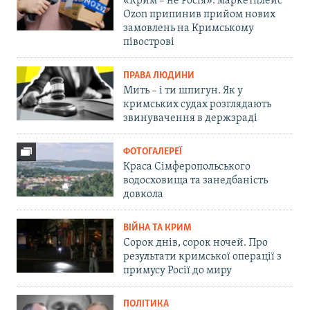
«Крим – не Росія»: маркетплейс
Ozon припинив прийом нових
замовлень на Кримському
півострові
ПРАВА ЛЮДИНИ
Мить – і ти шпигун. Як у
кримських судах розглядають
звинувачення в держзраді
ФОТОГАЛЕРЕЇ
Краса Сімферопольського
водосховища та занедбаність
довкола
ВІЙНА ТА КРИМ
Сорок днів, сорок ночей. Про
результати кримської операції з
примусу Росії до миру
ПОЛІТИКА