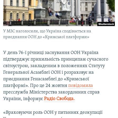
ВІДЕОУРОКИ «ELIFBE»
Русский
СВІДЧЕННЯ ОКУПАЦІЇ
Qırımtatar
УКРАЇНСЬКА ПРОБЛЕМА КРИМУ
У МЗС наголосили, що Україна сподівається на
ДОЛУЧАЙСЯ!
ІНФОГРАФІКА
приєднання ООН до «Кримської платформи»
У день 76-ї річниці заснування ООН Україна
Усі сайти RFE/RL
підтверджує прихильність принципам сучасного
світоустрою, закладеним в положеннях Статуту
Генеральної Асамблеї ООН і розраховує на
приєднання Генасамблеї до «Кримської
платформі». Про це 24 жовтня
повідомила
пресслужба Міністерства закордонних справ
України, інформує
Радіо Свобода.
«Враховуючи роль ООН у питаннях деокупації