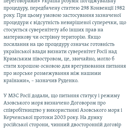
переговорами» Україна розуміє погоджувальну
процедуру, передбачену статтею 298 Конвенції 1982
року. При цьому умовою застосування зазначеної
процедури є відсутність невирішеної суперечки, що
стосується суверенітету або інших прав на
материкову чи острівну територію. Якщо
посилання на цю процедуру означає готовність
української влади визнати суверенітет Росії над
Кримським півостровом, це, звичайно, могло б
стати хорошою основою для врегулювання питання
про морське розмежування між нашими
країнами», – зазначив Руденко.
У МЗС Росії додали, що питання статусу і режиму
Азовського моря визначено Договором про
співробітництво у використанні Азовського моря і
Керченської протоки 2003 року. На думку
російської сторони, чинний двосторонній договір