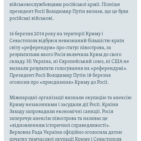
військовослужбовцями російської армії. Пізніше
президент Росії Володимир Путін визнав, що це були
російські військові.
16 березня 2014 року на території Криму і
Севастополя відбувся невизнаний більшістю країн
світу «референдум» про статус півострова, за
результатами якого Росія включила Крим до свого
складу. Ні Україна, ні Європейський союз, ні США не
визнали результати голосування на «референдумі».
Президент Росії Володимир Путін 18 березня
оголосив про «приєднання» Криму до Росії.
Міжнародні організації визнали окупацію та анексію
Криму незаконними і засудили дії Росії. Країни
Заходу запровадили економічні санкції. Росія
заперечує анексію півострова та називає це
«відновленням історичної справедливості».
Верховна Рада України офіційно оголосила датою
початку тимчасової окупації Криму і Севастополя