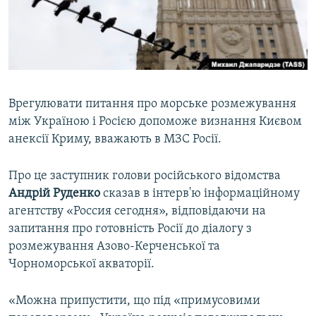
ВІДЕОУРОКИ «ELIFBE»
Русский
СВІДЧЕННЯ ОКУПАЦІЇ
Qırımtatar
УКРАЇНСЬКА ПРОБЛЕМА КРИМУ
ДОЛУЧАЙСЯ!
ІНФОГРАФІКА
Врегулювати питання про морське розмежування
між Україною і Росією допоможе визнання Києвом
анексії Криму, вважають в МЗС Росії.
Усі сайти RFE/RL
Про це заступник голови російського відомства
Андрій Руденко
сказав в інтерв'ю інформаційному
агентству «Россия сегодня», відповідаючи на
запитання про готовність Росії до діалогу з
розмежування Азово-Керченської та
Чорноморської акваторії.
«Можна припустити, що під «примусовими