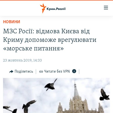
Доступність
посилання
Перейти
НОВИНИ
до
НОВИНИ
МЗС Росії: відмова Києва від
основного
ВОДА.КРИМ
матеріалу
Криму допоможе врегулювати
ВІДЕО ТА ФОТО
Перейти
«морське питання»
до
ПОЛІТИКА
основної
23 жовтень 2019, 14:33
БЛОГИ
навігації
Перейти
Поділитись
Читати без VPN
ПОГЛЯД
до
ІНТЕРВ'Ю
пошуку
ВСЕ ЗА ДЕНЬ
СПЕЦПРОЕКТИ
ЯК ОБІЙТИ БЛОКУВАННЯ
ДЕПОРТАЦІЯ