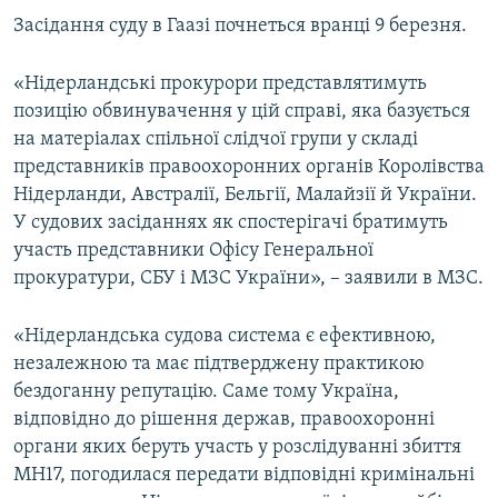
Засідання суду в Гаазі почнеться вранці 9 березня.
«Нідерландські прокурори представлятимуть
позицію обвинувачення у цій справі, яка базується
на матеріалах спільної слідчої групи у складі
представників правоохоронних органів Королівства
Нідерланди, Австралії, Бельгії, Малайзії й України.
У судових засіданнях як спостерігачі братимуть
участь представники Офісу Генеральної
прокуратури, СБУ і МЗС України», – заявили в МЗС.
«Нідерландська судова система є ефективною,
незалежною та має підтверджену практикою
бездоганну репутацію. Саме тому Україна,
відповідно до рішення держав, правоохоронні
органи яких беруть участь у розслідуванні збиття
МН17, погодилася передати відповідні кримінальні