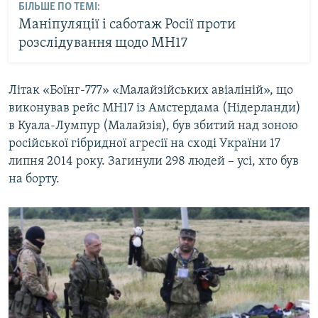
БІЛЬШЕ ПО ТЕМІ:
Маніпуляції і саботаж Росії проти
розслідування щодо MH17
Літак «Боїнг-777» «Малайзійських авіаліній», що
виконував рейс MH17 із Амстердама (Нідерланди)
в Куала-Лумпур (Малайзія), був збитий над зоною
російської гібридної агресії на сході України 17
липня 2014 року. Загинули 298 людей – усі, хто був
на борту.