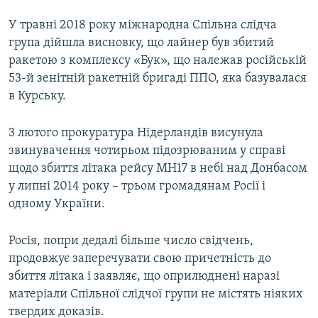
У травні 2018 року міжнародна Спільна слідча
група дійшла висновку, що лайнер був збитий
ракетою з комплексу «Бук», що належав російській
53-й зенітній ракетній бригаді ППО, яка базувалася
в Курську.
3 лютого прокуратура Нідерландів висунула
звинувачення чотирьом підозрюваним у справі
щодо збиття літака рейсу МН17 в небі над Донбасом
у липні 2014 року – трьом громадянам Росії і
одному України.
Росія, попри дедалі більше число свідчень,
продовжує заперечувати свою причетність до
збиття літака і заявляє, що оприлюднені наразі
матеріали Спільної слідчої групи не містять ніяких
твердих доказів.