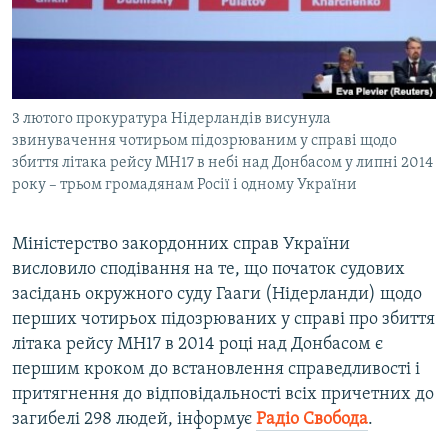
ВІДЕОУРОКИ «ELIFBE»
Русский
СВІДЧЕННЯ ОКУПАЦІЇ
Qırımtatar
УКРАЇНСЬКА ПРОБЛЕМА КРИМУ
3 лютого прокуратура Нідерландів висунула
ДОЛУЧАЙСЯ!
ІНФОГРАФІКА
звинувачення чотирьом підозрюваним у справі щодо
збиття літака рейсу МН17 в небі над Донбасом у липні 2014
року – трьом громадянам Росії і одному України
Усі сайти RFE/RL
Міністерство закордонних справ України
висловило сподівання на те, що початок судових
засідань окружного суду Гааги (Нідерланди) щодо
перших чотирьох підозрюваних у справі про збиття
літака рейсу МН17 в 2014 році над Донбасом є
першим кроком до встановлення справедливості і
притягнення до відповідальності всіх причетних до
загибелі 298 людей, інформує
Радіо Свобода
.