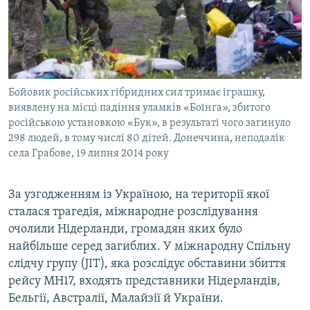
Бойовик російських гібридних сил тримає іграшку,
виявлену на місці падіння уламків «Боїнга», збитого
російською установкою «Бук», в результаті чого загинуло
298 людей, в тому числі 80 дітей. Донеччина, неподалік
села Грабове, 19 липня 2014 року
За узгодженням із Україною, на території якої
сталася трагедія, міжнародне розслідування
очолили Нідерланди, громадян яких було
найбільше серед загиблих. У міжнародну Спільну
слідчу групу (JIT), яка розслідує обставини збиття
рейсу MH17, входять представники Нідерландів,
Бельгії, Австралії, Малайзії й України.