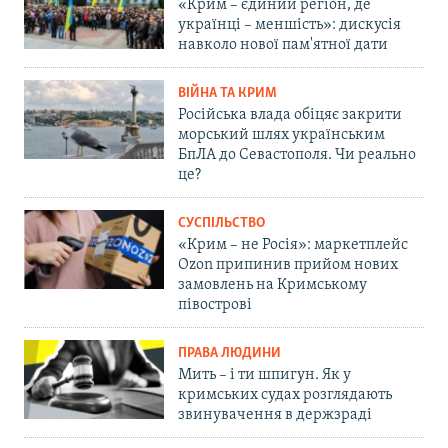
«Крим – єдиний регіон, де
українці – меншість»: дискусія
навколо нової пам'ятної дати
ВІЙНА ТА КРИМ
Російська влада обіцяє закрити
морський шлях українським
БпЛА до Севастополя. Чи реально
це?
СУСПІЛЬСТВО
«Крим – не Росія»: маркетплейс
Ozon припинив прийом нових
замовлень на Кримському
півострові
ПРАВА ЛЮДИНИ
Мить – і ти шпигун. Як у
кримських судах розглядають
звинувачення в держзраді