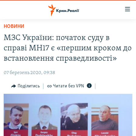
Доступність
посилання
Перейти
НОВИНИ
до
НОВИНИ
МЗС України: початок суду в
основного
ВОДА.КРИМ
матеріалу
справі MH17 є «першим кроком до
ВІДЕО ТА ФОТО
Перейти
встановлення справедливості»
до
ПОЛІТИКА
основної
07 березень 2020, 09:38
БЛОГИ
навігації
Перейти
Поділитись
Читати без VPN
ПОГЛЯД
до
ІНТЕРВ'Ю
пошуку
ВСЕ ЗА ДЕНЬ
СПЕЦПРОЕКТИ
ЯК ОБІЙТИ БЛОКУВАННЯ
ДЕПОРТАЦІЯ