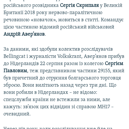
російського розвідника
Сергія Скрипаля
у Великій
Британії 2018 року нервово-паралітичною
речовиною «новачок», мовиться в статті. Командує
цією частиною відомий російський військовий
Андрій Авер’янов
.
За даними, які здобули колектив розслідувачів
Bellingcat і журналісти Volkskrant, Авер’янов прибув
до Нідерландів 22 серпня разом із колегою
Сергієм
Павловим
, теж представником частини 29155, який
був причетний до отруєння болгарського торговця
зброєю. Вони вилітають назад через три дні. Що
вони робили в Нідерландах – не відомо:
спецслужби країни не встежили за ними, але
кажуть: зв’язок цих відвідин зі справою MH17 –
очевидний.