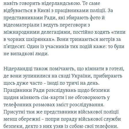
навіть говорить нідерландською. Те саме
відбувається в Києві з працівниками поліції. За
представниками Ради, які збирають фото й
відеоматеріали і ведуть переговори з
міжнародними делегаціями, постійно ходять «типи
в чорних шкірянках». Вони тримаються метрів за
п’ятдесят. Один із учасників тих подій каже: то були
не випадкові люди.
Нідерландці також помічають, що кімнати в готелі,
де вони зупинилися на сході України, прибирають
щось дуже часто – іноді по тричі на день.
Працівники Ради розслідувань щодо безпеки
щодня міняють сім-карти і не обговорюють у
телефонних розмовах зміст розслідування.
Присутні там же представники військової поліції
менш обережні – попри пораду військової служби
безпеки, дехто з них узяв із собою свої телефони.