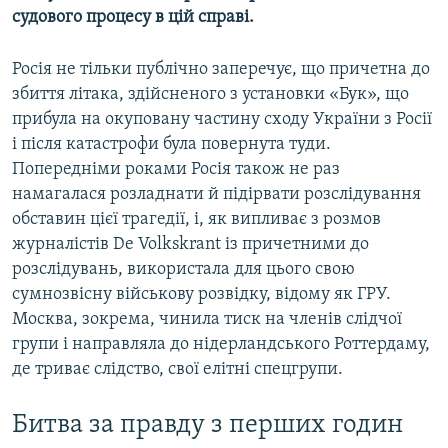
судового процесу в цій справі.
Росія не тільки публічно заперечує, що причетна до
збиття літака, здійсненого з установки «Бук», що
прибула на окуповану частину сходу України з Росії
і після катастрофи була повернута туди.
Попередніми роками Росія також не раз
намагалася розладнати й підірвати розслідування
обставин цієї трагедії, і, як випливає з розмов
журналістів De Volkskrant із причетними до
розслідувань, використала для цього свою
сумнозвісну військову розвідку, відому як ГРУ.
Москва, зокрема, чинила тиск на членів слідчої
групи і направляла до нідерландського Роттердаму,
де триває слідство, свої елітні спецгрупи.
Битва за правду з перших годин