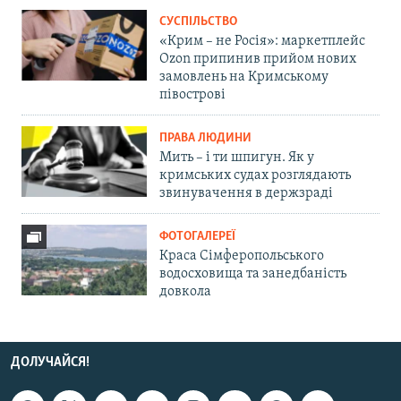
СУСПІЛЬСТВО
«Крим – не Росія»: маркетплейс
Ozon припинив прийом нових
замовлень на Кримському
півострові
ПРАВА ЛЮДИНИ
Мить – і ти шпигун. Як у
кримських судах розглядають
звинувачення в держзраді
ФОТОГАЛЕРЕЇ
Краса Сімферопольського
водосховища та занедбаність
довкола
ДОЛУЧАЙСЯ!