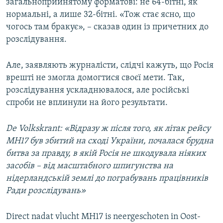
загальноприйнятому форматові: не 64-бітні, як
нормальні, а лише 32-бітні. «Тож стає ясно, що
чогось там бракує», – сказав один із причетних до
розслідування.
Але, заявляють журналісти, слідчі кажуть, що Росія
врешті не змогла домогтися своєї мети. Так,
розслідування ускладнювалося, але російські
спроби не вплинули на його результати.
D
e Volkskrant: «Відразу ж після того, як літак рейсу
MH
17 був збитий на сході України, почалася брудна
битва за правду, в якій Росія не шкодувала ніяких
засобів – від масштабного шпигунства на
нідерландській землі до пограбувань працівників
Ради розслідувань»
Direct nadat vlucht MH17 is neergeschoten in Oost-