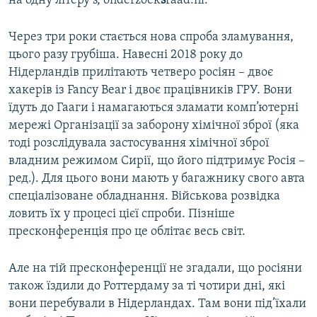
на одну літеру s, onderzoek
s
raad.nl.
Через три роки стається нова спроба зламування,
цього разу грубіша. Навесні 2018 року до
Нідерландів прилітають четверо росіян – двоє
хакерів із Fancy Bear і двоє працівників ГРУ. Вони
їдуть до Гааги і намагаються зламати комп’ютерні
мережі Організації за заборону хімічної зброї (яка
тоді розслідувала застосування хімічної зброї
владним режимом Сирії, що його підтримує Росія –
ред.). Для цього вони мають у багажнику свого авта
спеціалізоване обладнання. Військова розвідка
ловить їх у процесі цієї спроби. Пізніше
пресконференція про це облітає весь світ.
Але на тій пресконференції не згадали, що росіяни
також їздили до Роттердаму за ті чотири дні, які
вони перебували в Нідерландах. Там вони під’їхали