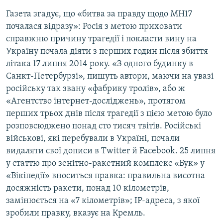
Газета згадує, що «битва за правду щодо MH17
почалася відразу»: Росія з метою приховати
справжню причину трагедії і покласти вину на
Україну почала діяти з перших годин після збиття
літака 17 липня 2014 року. «З одного будинку в
Санкт-Петербурзі», пишуть автори, маючи на увазі
російську так звану «фабрику тролів», або ж
«Агентство інтернет-досліджень», протягом
перших трьох днів після трагедії з цією метою було
розповсюджено понад сто тисяч твітів. Російські
військові, які перебували в Україні, почали
видаляти свої дописи в Twitter й Facebook. 25 липня
у статтю про зенітно-ракетний комплекс «Бук» у
«Вікіпедії» вноситься правка: правильна висотна
досяжність ракети, понад 10 кілометрів,
замінюється на «7 кілометрів»; IP-адреса, з якої
зробили правку, вказує на Кремль.