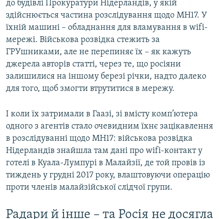
до будівлі Прокуратури Нідерландів, у якій
здійснюється частина розслідування щодо MH17. У
їхній машині – обладнання для вламування в wifi-
мережі. Військова розвідка стежить за
ГРУшниками, але не перепиняє їх – як кажуть
джерела авторів статті, через те, що росіяни
залишилися на іншому березі річки, надто далеко
для того, щоб змогти втрутитися в мережу.
І коли їх затримали в Гаазі, зі вмісту комп’ютера
одного з агентів стало очевидним їхнє зацікавлення
в розслідуванні щодо MH17: військова розвідка
Нідерландів знайшла там дані про wifi-контакт у
готелі в Куала-Лумпурі в Малайзії, де той провів із
тиждень у грудні 2017 року, влаштовуючи операцію
проти членів малайзійської слідчої групи.
Радари й інше – та Росія не досягла