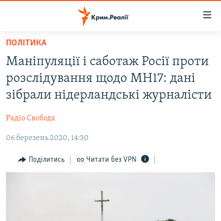
Доступність
посилання
Перейти
ПОЛІТИКА
до
НОВИНИ
Маніпуляції і саботаж Росії проти
основного
ВОДА.КРИМ
матеріалу
розслідування щодо MH17: дані
ВІДЕО ТА ФОТО
Перейти
зібрали нідерландські журналісти
до
ПОЛІТИКА
основної
Радіо Свобода
БЛОГИ
навігації
Перейти
06 березень 2020, 14:30
ПОГЛЯД
до
ІНТЕРВ'Ю
Поділитись
Читати без VPN
пошуку
ВСЕ ЗА ДЕНЬ
СПЕЦПРОЕКТИ
ЯК ОБІЙТИ БЛОКУВАННЯ
ДЕПОРТАЦІЯ