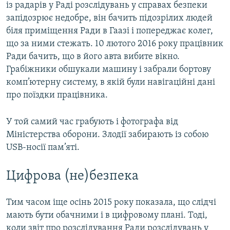
із радарів у Раді розслідувань у справах безпеки
запідозрює недобре, він бачить підозрілих людей
біля приміщення Ради в Гаазі і попереджає колег,
що за ними стежать. 10 лютого 2016 року працівник
Ради бачить, що в його авта вибите вікно.
Грабіжники обшукали машину і забрали бортову
комп’ютерну систему, в якій були навігаційні дані
про поїздки працівника.
У той самий час грабують і фотографа від
Міністерства оборони. Злодії забирають із собою
USB-носії пам’яті.
Цифрова (не)безпека
Тим часом іще осінь 2015 року показала, що слідчі
мають бути обачними і в цифровому плані. Тоді,
коли звіт про розслідування Ради розслідувань у