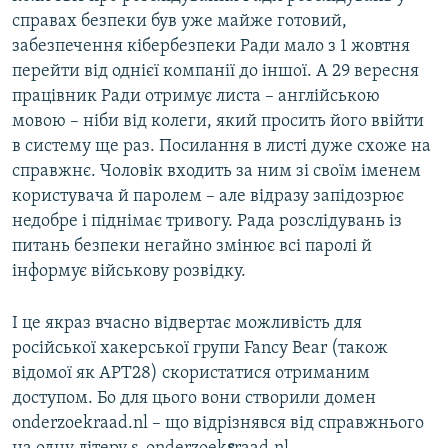
справах безпеки був уже майже готовий,
забезпечення кібербезпеки Ради мало з 1 жовтня
перейти від однієї компанії до іншої. А 29 вересня
працівник Ради отримує листа – англійською
мовою – ніби від колеги, який просить його ввійти
в систему ще раз. Посилання в листі дуже схоже на
справжнє. Чоловік входить за ним зі своїм іменем
користувача й паролем – але відразу запідозрює
недобре і піднімає тривогу. Рада розслідувань із
питань безпеки негайно змінює всі паролі й
інформує військову розвідку.
І це якраз вчасно відвертає можливість для
російської хакерської групи Fancy Bear (також
відомої як APT28) скористатися отриманим
доступом. Бо для цього вони створили домен
onderzoekraad.nl – що відрізнявся від справжнього