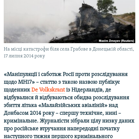
ВІДЕОУРОКИ «ELIFBE»
Русский
СВІДЧЕННЯ ОКУПАЦІЇ
Qırımtatar
УКРАЇНСЬКА ПРОБЛЕМА КРИМУ
ДОЛУЧАЙСЯ!
ІНФОГРАФІКА
На місці катастрофи біля села Грабове в Донецькій області,
17 липня 2014 року
Усі сайти RFE/RL
«Маніпуляції і саботаж Росії проти розслідування
щодо MH
17» – статтю з такою назвою публікує
щоденник
De
Volkskrant
із Нідерландів, де
відбувалися й відбуваються обидва розслідування
збиття літака «Малайзійських авіаліній» над
Донбасом 2014 року – спершу технічне, нині –
кримінальне. Журналісти зібрали цілу низку даних
про російське втручання напередодні початку
наступного тижня першого кримінального