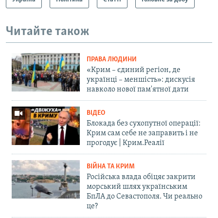
Читайте також
ПРАВА ЛЮДИНИ
«Крим – єдиний регіон, де
українці – меншість»: дискусія
навколо нової пам'ятної дати
ВІДЕО
Блокада без сухопутної операції:
Крим сам себе не заправить і не
прогодує | Крим.Реалії
ВІЙНА ТА КРИМ
Російська влада обіцяє закрити
морський шлях українським
БпЛА до Севастополя. Чи реально
це?