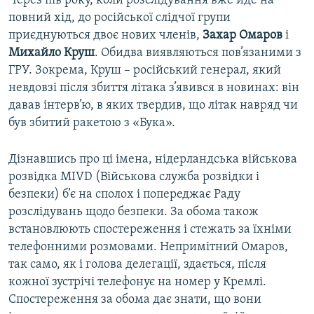
Через пів року, коли розслідування вже йде на
повний хід, до російської слідчої групи
приєднуються двоє нових членів,
Захар Омаров
і
Михайло Круш
. Обидва виявляються пов’язаними з
ГРУ. Зокрема, Круш – російський генерал, який
невдовзі після збиття літака з’явився в новинах: він
давав інтерв’ю, в яких твердив, що літак навряд чи
був збитий ракетою з «Бука».
Дізнавшись про ці імена, нідерландська військова
розвідка MIVD (Військова служба розвідки і
безпеки) б’є на сполох і попереджає Раду
розслідувань щодо безпеки. За обома також
встановлюють спостереження і стежать за їхніми
телефонними розмовами. Непримітний Омаров,
так само, як і голова делегації, здається, після
кожної зустрічі телефонує на номер у Кремлі.
Спостереження за обома дає знати, що вони