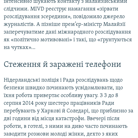
інтенсивно шукають контакту з малайзійськими
слідчими. MIVD реєструє намагання «зірвати
розслідування зсередини», повідомило джерело
журналістів. А пізніше прем’єр-міністр Малайзії
заперечуватиме дані міжнародного розслідування
як «політично мотивовані» і такі, що «ґрунтуються
на чутках»…
Стеження й заражені телефони
Нідерландські поліція і Рада розслідувань щодо
безпеки швидко починають усвідомлювати, що
їхня робота привертає особливу увагу. З 3 до 8
серпня 2014 року шестеро працівників Ради
перебувають у Харкові й Соледарі, що приблизно за
дві години від місця катастрофи. Ввечері після
роботи, в готелі, з ними на диво часто починають
заводити розмови молоді жінки, дехто з яких