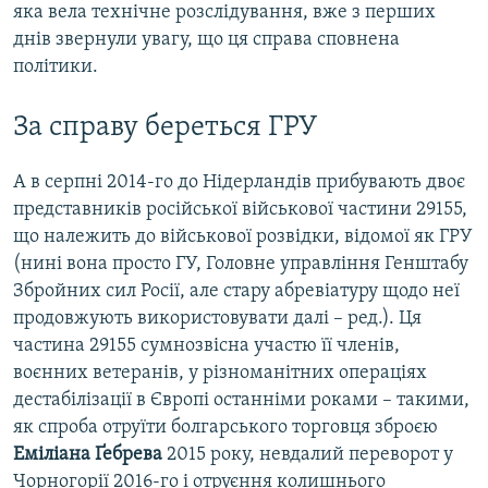
яка вела технічне розслідування, вже з перших
днів звернули увагу, що ця справа сповнена
політики.
За справу береться ГРУ
А в серпні 2014-го до Нідерландів прибувають двоє
представників російської військової частини 29155,
що належить до військової розвідки, відомої як ГРУ
(нині вона просто ГУ, Головне управління Генштабу
Збройних сил Росії, але стару абревіатуру щодо неї
продовжують використовувати далі – ред.). Ця
частина 29155 сумнозвісна участю її членів,
воєнних ветеранів, у різноманітних операціях
дестабілізації в Європі останніми роками – такими,
як спроба отруїти болгарського торговця зброєю
Еміліана Ґебрева
2015 року, невдалий переворот у
Чорногорії 2016-го і отруєння колишнього