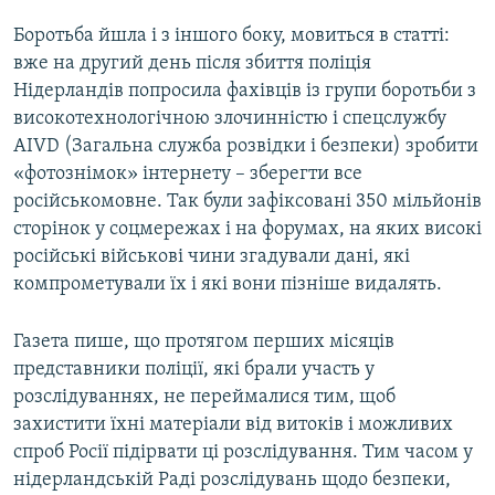
Боротьба йшла і з іншого боку, мовиться в статті:
вже на другий день після збиття поліція
Нідерландів попросила фахівців із групи боротьби з
високотехнологічною злочинністю і спецслужбу
AIVD (Загальна служба розвідки і безпеки) зробити
«фотознімок» інтернету – зберегти все
російськомовне. Так були зафіксовані 350 мільйонів
сторінок у соцмережах і на форумах, на яких високі
російські військові чини згадували дані, які
компрометували їх і які вони пізніше видалять.
Газета пише, що протягом перших місяців
представники поліції, які брали участь у
розслідуваннях, не переймалися тим, щоб
захистити їхні матеріали від витоків і можливих
спроб Росії підірвати ці розслідування. Тим часом у
нідерландській Раді розслідувань щодо безпеки,