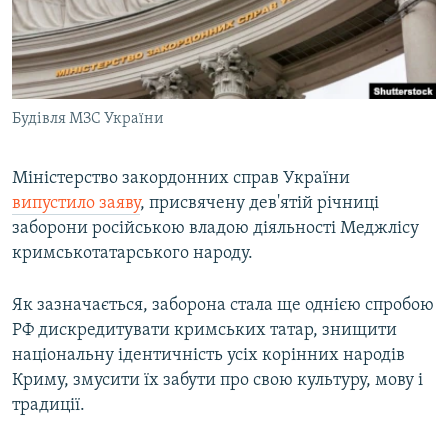
ВІДЕОУРОКИ «ELIFBE»
Русский
СВІДЧЕННЯ ОКУПАЦІЇ
Qırımtatar
УКРАЇНСЬКА ПРОБЛЕМА КРИМУ
Будівля МЗС України
ДОЛУЧАЙСЯ!
ІНФОГРАФІКА
Міністерство закордонних справ України
випустило заяву
, присвячену дев'ятій річниці
Усі сайти RFE/RL
заборони російською владою діяльності Меджлісу
кримськотатарського народу.
Як зазначається, заборона стала ще однією спробою
РФ дискредитувати кримських татар, знищити
національну ідентичність усіх корінних народів
Криму, змусити їх забути про свою культуру, мову і
традиції.