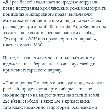
«Дії російської влади наочно продемонстрували
повне нехтування кремлівським режимом норм та
принципів міжнародного права, включаючи
Міжнародну конвенцію про ліквідацію усіх форм
расової дискримінації, Конвенцію Ради Європи про
захист прав людини і основоположних свобод,
Декларацію ООН про права корінних народів», –
йдеться у заяві МЗС.
Проте, як зазначили у зовнішньополітичному
відомстві, ця заборона не зламала дух свободи
кримськотатарського народу.
«Попри репресії та тюрми, вже одинадцять довгих
років він продовжує вперто виборювати своє
законне право на мирне життя на власній землі.
224 в’язні свободи, з яких 134 є кримськими
татарами, незаконно запроторені російськими