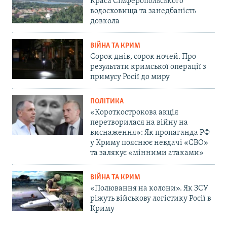
Краса Сімферопольського
водосховища та занедбаність
довкола
ВІЙНА ТА КРИМ
Сорок днів, сорок ночей. Про
результати кримської операції з
примусу Росії до миру
ПОЛІТИКА
«Короткострокова акція
перетворилася на війну на
виснаження»: Як пропаганда РФ
у Криму пояснює невдачі «СВО»
та залякує «мінними атаками»
ВІЙНА ТА КРИМ
«Полювання на колони». Як ЗСУ
ріжуть військову логістику Росії в
Криму