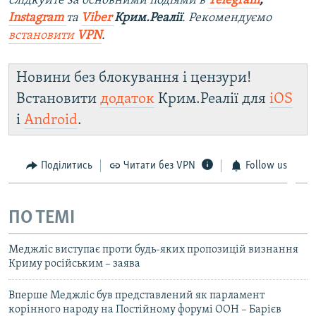
слідкуйте за основними подіями в
Telegram
,
Instagram
та
Viber
Крим.Реалії
. Рекомендуємо
встановити
VPN
.
Новини без блокування і цензури!
Встановити
додаток
Крим.Реалії для
iOS
і
Android
.
Поділитись
Читати без VPN
Follow us
ПО ТЕМІ
Меджліс виступає проти будь-яких пропозицій визнання
Криму російським – заява
Вперше Меджліс був представлений як парламент
корінного народу на Постійному форумі ООН – Барієв