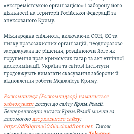
«екстремістською організацією» і заборону його
діяльності на території Російської Федерації та
анексованого Криму.
Міжнародна спільнота, включаючи ООН, ЄС та
низку правозахисних організацій, неодноразово
засуджувала це рішення, розцінюючи його як
порушення прав кримських татар та акт етнічної
дискримінації. Україна та світові інститути
продовжують вимагати скасування заборони й
відновлення роботи Меджлісув Криму.
Роскомнагляд (Роскомнадзор) намагається
заблокувати
доступ до сайту
Крим.Реалії
.
Безперешкодно читати Крим.Реалії можна за
допомогою
дзеркального сайту
:
https://dfs0qrmo00d6u.cloudfront.net
. Також