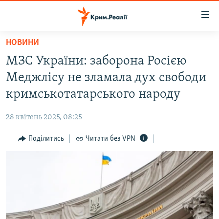
Доступність
посилання
Перейти
НОВИНИ
до
НОВИНИ
МЗС України: заборона Росією
основного
ВОДА.КРИМ
матеріалу
Меджлісу не зламала дух свободи
ВІДЕО ТА ФОТО
Перейти
кримськотатарського народу
до
ПОЛІТИКА
основної
28 квітень 2025, 08:25
БЛОГИ
навігації
Перейти
Поділитись
Читати без VPN
ПОГЛЯД
до
ІНТЕРВ'Ю
пошуку
ВСЕ ЗА ДЕНЬ
СПЕЦПРОЕКТИ
ЯК ОБІЙТИ БЛОКУВАННЯ
ДЕПОРТАЦІЯ