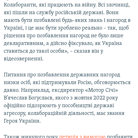
Колаборанти, які працюють на війну. Всі злочинці,
які пішли на службу російській державі. Вони
мають бути позбавлені будь-яких звань і нагород в
Україні, і це має бути зроблено реально – так, щоб
рішення про позбавлення нагород не було лише
декларативним, а дійсно фіксувало, як Україна
ставиться до такої особи», – сказав він у
відеозверненні.
Питання про позбавлення державних нагород
низки осіб, які підтримували Росію, обговорюється
давно. Наприклад, ексдиректор «Мотор Січі»
В’ячеслав Богуслаєв, якого з жовтня 2022 року
офіційно підозрюють у пособництві державі
агресору, колабораційній діяльності, має звання
Героя України.
Також минулого року
петиція з вимогою
позбавити