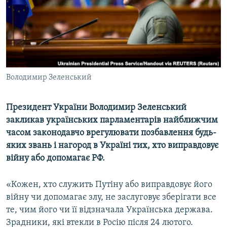
ВІДЕОУРОКИ «ELIFBE»
Русский
СВІДЧЕННЯ ОКУПАЦІЇ
Qırımtatar
УКРАЇНСЬКА ПРОБЛЕМА КРИМУ
ДОЛУЧАЙСЯ!
ІНФОГРАФІКА
Володимир Зеленський
Президент України Володимир Зеленський
Усі сайти RFE/RL
закликав українських парламентарів найближчим
часом законодавчо врегулювати позбавлення будь-
яких звань і нагород в Україні тих, хто виправдовує
війну або допомагає РФ.
«Кожен, хто служить Путіну або виправдовує його
війну чи допомагає злу, не заслуговує зберігати все
те, чим його чи її відзначала Українська держава.
Зрадники, які втекли в Росію після 24 лютого.