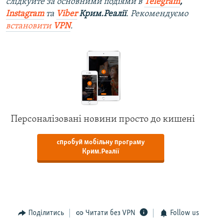
слідкуйте за основними подіями в
Telegram
,
Instagram
та
Viber
Крим.Реалії
. Рекомендуємо
встановити
VPN
.
Персоналізовані новини просто до кишені
спробуй мобільну програму
Крим.Реалії
Поділитись
Читати без VPN
Follow us