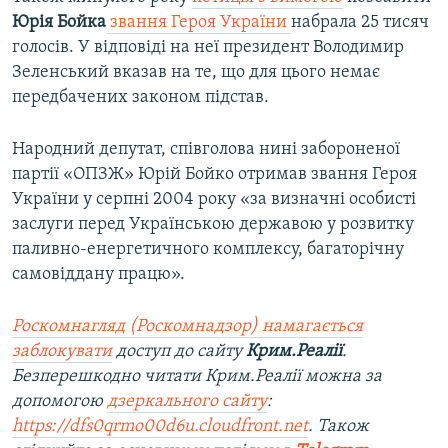
Юрія Бойка
звання Героя України
набрала 25 тисяч
голосів. У відповіді на неї президент Володимир
Зеленський вказав на те, що для цього немає
передбачених законом підстав.
Народний депутат, співголова нині забороненої
партії «ОПЗЖ» Юрій Бойко отримав звання Героя
України у серпні 2004 року «за визначні особисті
заслуги перед Українською державою у розвитку
паливно-енергетичного комплексу, багаторічну
самовіддану працю».
Роскомнагляд (Роскомнадзор) намагається
заблокувати
доступ до сайту
Крим.Реалії
.
Безперешкодно читати Крим.Реалії можна за
допомогою
дзеркального сайту
:
https://dfs0qrmo00d6u.cloudfront.net
. Також