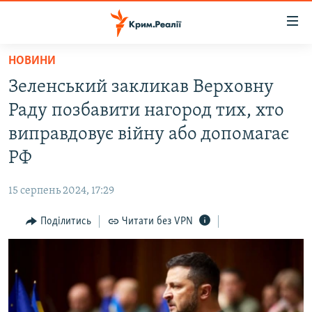
Доступність
посилання
Перейти
НОВИНИ
до
НОВИНИ
Зеленський закликав Верховну
основного
ВОДА.КРИМ
матеріалу
Раду позбавити нагород тих, хто
ВІДЕО ТА ФОТО
Перейти
виправдовує війну або допомагає
до
ПОЛІТИКА
РФ
основної
БЛОГИ
навігації
15 серпень 2024, 17:29
Перейти
ПОГЛЯД
до
Поділитись
Читати без VPN
ІНТЕРВ'Ю
пошуку
ВСЕ ЗА ДЕНЬ
СПЕЦПРОЕКТИ
ЯК ОБІЙТИ БЛОКУВАННЯ
ДЕПОРТАЦІЯ