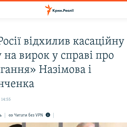
Росії відхилив касаційну
 на вирок у справі про
гання» Назімова і
нченка
 14:55
ь
Читати без VPN