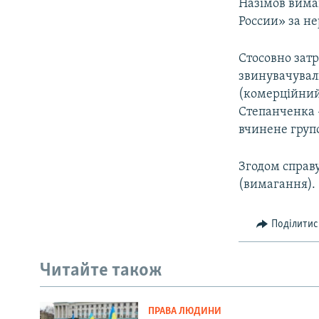
Назімов вима
России» за не
Стосовно зат
звинувачували
(комерційний
Степанченка –
вчинене груп
Згодом справу
(вимагання).
Поділитис
Читайте також
ПРАВА ЛЮДИНИ