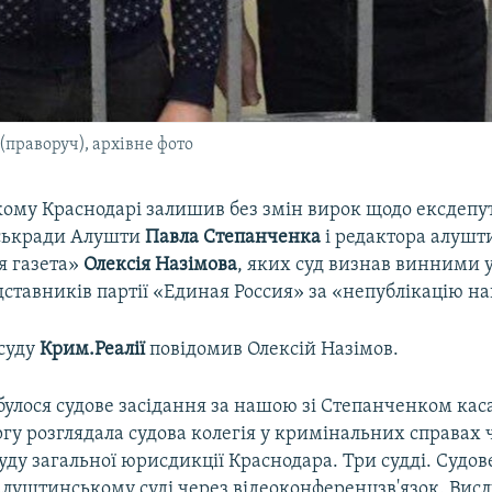
(праворуч), архівне фото
ькому Краснодарі залишив без змін вирок щодо ексдепу
іськради Алушти
Павла Степанченка
і редактора алушт
я газета»
Олексія Назімова
, яких суд визнав винними 
ставників партії «Единая Россия» за «непублікацію на
суду
Крим.Реалії
повідомив Олексій Назімов.
булося судове засідання за нашою зі Степанченком ка
гу розглядала судова колегія у кримінальних справах 
уду загальної юрисдикції Краснодара. Три судді. Судов
Алуштинському суді через відеоконференцзв'язок. Вис