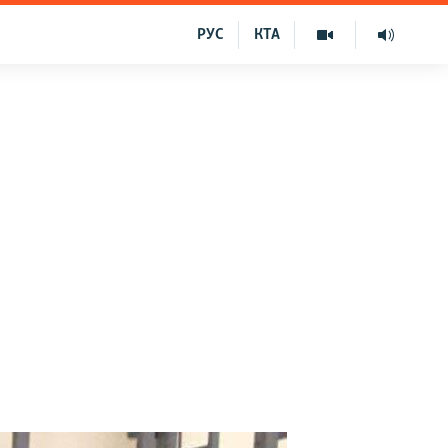
РУС
КТА