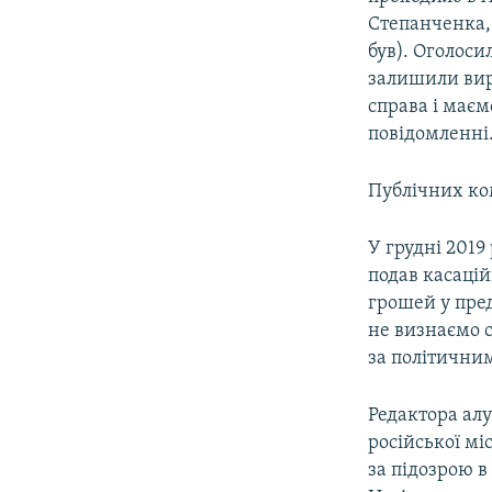
Степанченка, 
був). Оголоси
залишили виро
справа і маємо
повідомленні
Публічних ко
У грудні 201
подав касацій
грошей у пред
не визнаємо 
за політични
Редактора алу
російської м
за підозрою в