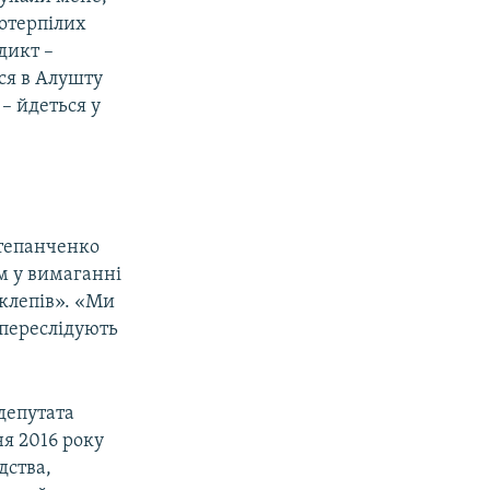
потерпілих
икт –​
ся в Алушту
–​ йдеться у
Степанченко
м у вимаганні
аклепів». «Ми
 переслідують
депутата
я 2016 року
дства,