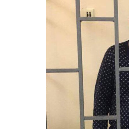
ВІДЕОУРОКИ «ELIFBE»
СВІДЧЕННЯ ОКУПАЦІЇ
УКРАЇНСЬКА ПРОБЛЕМА КРИМУ
ІНФОГРАФІКА