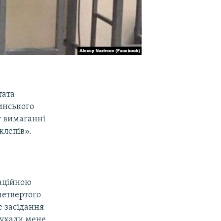
тата
инського
у вимаганні
клепів».
саційною
четвертого
е засідання
лухали мене,