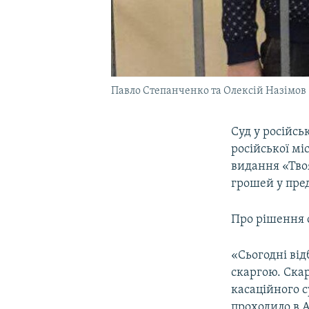
Павло Степанченко та Олексій Назімов 
Суд у російс
російської м
видання «Тво
грошей у пред
Про рішення 
«Сьогодні від
скаргою. Скар
касаційного с
проходило в 