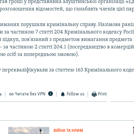
гав гроші у представника алуштинської організації «
розголошення відомостей, що ганьблять членів цієї парт
риманих порушили кримінальну справу. Назімова рані
 за частиною 7 статті 204 Кримінального кодексу Росі
 підкуп, пов'язаний з предметом вимагання предмета п
 за частиною 2 статті 204.1 (посередництво в комерцій
ою осіб за попередньою змовою).
 перекваліфікували за статтею 163 Кримінального кодек
ь
Читати без VPN
Follow us
Print
ВІЙНА ТА КРИМ