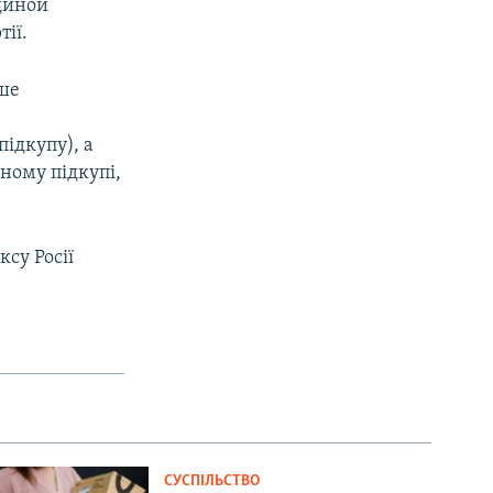
Единой
ії.
ше
ї
ідкупу), а
ному підкупі,
су Росії
СУСПІЛЬСТВО