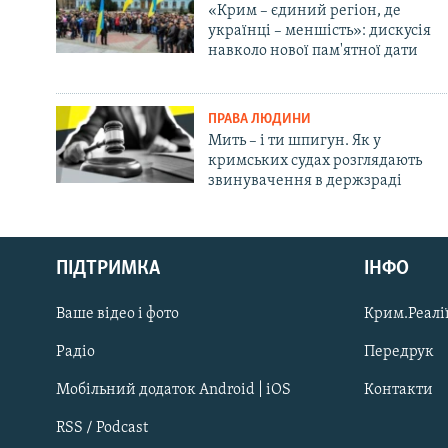
«Крим – єдиний регіон, де
українці – меншість»: дискусія
навколо нової пам'ятної дати
ПРАВА ЛЮДИНИ
Мить – і ти шпигун. Як у
кримських судах розглядають
звинувачення в держзраді
Русский
ПІДТРИМКА
ІНФО
Qırımtatar
Ваше відео і фото
Крим.Реалії
ДОЛУЧАЙСЯ!
Радіо
Передрук
Мобільний додаток Android | iOS
Контакти
RSS / Podcast