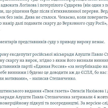
адвоката Логінова і потерпілого Сударева (він один з 
ли, що рішення буде після п'ятихвилинної перерви. Верд
к без змін. Дива не сталося. Чекаємо, коли повернеть
 намір далі подавати скаргу до Верховного суду Росії», 
.
ментарів представників суду з приводу вироку немає.
9 року ексдепутат російської міськради Алушти Павло 
ну скаргу на вирок, згідно з яким його визнали винни
ставників партії «Единая Россия» «за непублікацію н
себе винними і будемо це доводити аж до ЄСПЛ, бо нас
ми мотивами», –​ написав Степанченко.
штинського видання «Твоя газета» Олексія Назімова і 
іськради Алушти Павла Степанченка затримали 4 жовтн
 комерційному підкупі та посередництві. За версією слі