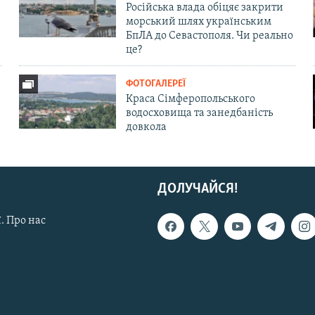
Російська влада обіцяє закрити
морський шлях українським
БпЛА до Севастополя. Чи реально
це?
ФОТОГАЛЕРЕЇ
Краса Сімферопольського
водосховища та занедбаність
довкола
ДОЛУЧАЙСЯ!
. Про нас