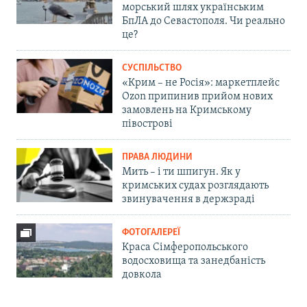
морський шлях українським
БпЛА до Севастополя. Чи реально
це?
СУСПІЛЬСТВО
«Крим – не Росія»: маркетплейс
Ozon припинив прийом нових
замовлень на Кримському
півострові
ПРАВА ЛЮДИНИ
Мить – і ти шпигун. Як у
кримських судах розглядають
звинувачення в держзраді
ФОТОГАЛЕРЕЇ
Краса Сімферопольського
водосховища та занедбаність
довкола