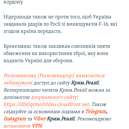
кордону.
Нідерланди також не проти того, щоб Україна
завдавала ударів по Росії зі винищувачів F-16, які
згодом країна передасть.
Брекелманс також закликав союзників зняти
обмеження на використання зброї, яку вони
надають Україні для оборони.
Роскомнагляд (Роскомнадзор) намагається
заблокувати
доступ до сайту
Крим.Реалії
.
Безперешкодно читати Крим.Реалії можна за
допомогою
дзеркального сайту
:
https://dfs0qrmo00d6u.cloudfront.net
. Також
слідкуйте за основними подіями в
Telegram
,
Instagram
та
Viber
Крим.Реалії
. Рекомендуємо
встановити
VPN
.