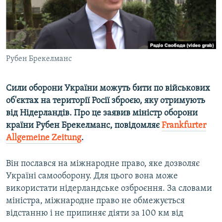
ВІДЕОУРОКИ «ELIFBE»
Русский
СВІДЧЕННЯ ОКУПАЦІЇ
Qırımtatar
УКРАЇНСЬКА ПРОБЛЕМА КРИМУ
Рубен Брекелманс
ДОЛУЧАЙСЯ!
ІНФОГРАФІКА
Сили оборони України можуть бити по військових
об'єктах на території Росії зброєю, яку отримують
Усі сайти RFE/RL
від Нідерландів. Про це заявив міністр оборони
країни Рубен Брекелманс, повідомляє
Frankfurter
Allgemeine Zeitung
.
Він послався на міжнародне право, яке дозволяє
Україні самооборону. Для цього вона може
використати нідерландське озброєння. За словами
міністра, міжнародне право не обмежується
відстанню і не припиняє діяти за 100 км від