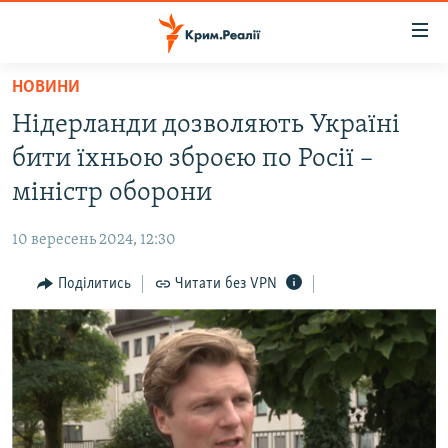
Доступність
посилання
Перейти
НОВИНИ
до
НОВИНИ
Нідерланди дозволяють Україні
основного
ВОДА.КРИМ
матеріалу
бити їхньою зброєю по Росії –
ВІДЕО ТА ФОТО
Перейти
міністр оборони
до
ПОЛІТИКА
основної
10 вересень 2024, 12:30
БЛОГИ
навігації
Перейти
Поділитись
Читати без VPN
ПОГЛЯД
до
ІНТЕРВ'Ю
пошуку
ВСЕ ЗА ДЕНЬ
СПЕЦПРОЕКТИ
ЯК ОБІЙТИ БЛОКУВАННЯ
ДЕПОРТАЦІЯ