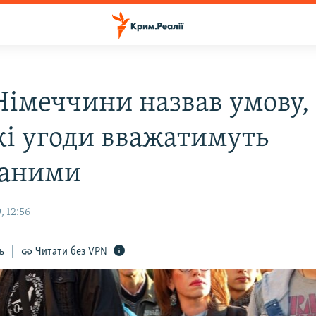
Німеччини назвав умову,
кі угоди вважатимуть
наними
, 12:56
ь
Читати без VPN