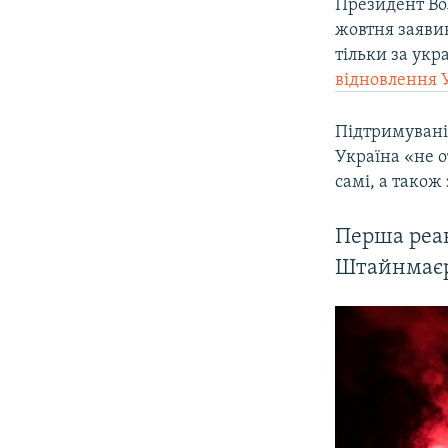
Президент Во
жовтня заяви
тільки за укр
відновлення 
Підтримувані
Україна «не о
самі, а також
Перша реак
Штайнмаєр