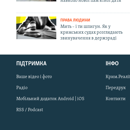
навколо нової пам'ятної дати
ПРАВА ЛЮДИНИ
Мить – і ти шпигун. Як у
кримських судах розглядають
звинувачення в держзраді
Русский
ПІДТРИМКА
ІНФО
Qırımtatar
Ваше відео і фото
Крим.Реалії
ДОЛУЧАЙСЯ!
Радіо
Передрук
Мобільний додаток Android | iOS
Контакти
RSS / Podcast
Усі сайти RFE/RL