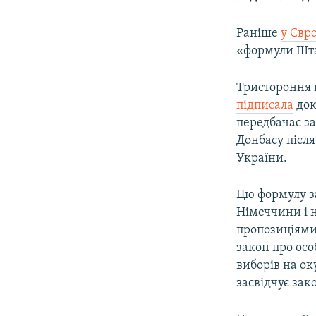
Раніше
у Євр
«формули Шта
Тристороння к
підписала
док
передбачає з
Донбасу після
України.
Цю формулу з
Німеччини і н
пропозиціями
закон про ос
виборів на ок
засвідчує зак