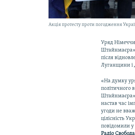
Акція протесту проти погодження Украї
Уряд Німеччи
Штайнмаєра» 
після відновл
Луганщини і
«На думку ур
політичного в
Штайнмаєра» 
настав час ім
угоди не вва
цілісність Ук
повідомили у 
Радіо Свобода