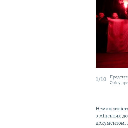
Представ
1/10
Офісу пр
Неможливість
з мінських д
документом, 