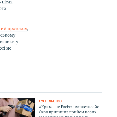
 після
s
e
ого
l
i
d
кий протокол
,
e
йському
безпеки у
осі не
СУСПІЛЬСТВО
«Крим – не Росія»: маркетплейс
Ozon припинив прийом нових