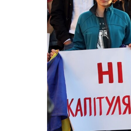
ВІДЕОУРОКИ «ELIFBE»
СВІДЧЕННЯ ОКУПАЦІЇ
УКРАЇНСЬКА ПРОБЛЕМА КРИМУ
ІНФОГРАФІКА