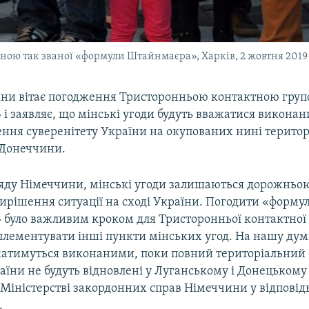
ною так званої «формули Штайнмаєра», Харків, 2 жовтня 2019
ни вітає погодження Тристоронньою контактною гру
і заявляє, що мінські угоди будуть вважатися викона
ення суверенітету України на окупованих нині територ
 Донеччини.
яду Німеччини, мінські угоди залишаються дорожньо
ирішення ситуації на сході України. Погодити «форму
було важливим кроком для Тристоронньої контактної 
плементувати інші пункти мінських угод. На нашу дум
жатимуться виконаними, поки повний територіальний с
раїни не будуть відновлені у Луганському і Донецькому 
Міністерстві закордонних справ Німеччини у відповід
.