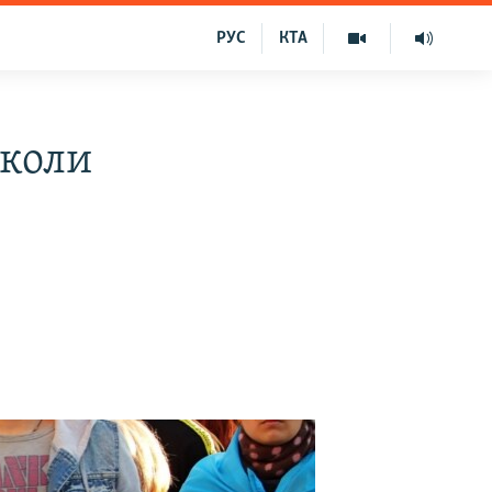
РУС
КТА
 коли