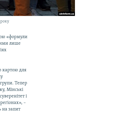
 року
пою «формули
ними лише
іях
ю картою для
лу
групи. Тепер
ку, Мінські
уверенітет і
регіонах», –
ь на запит