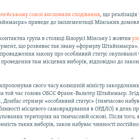
опейському союзі висловили сподівання
, що реалізація
йнмаєра» приведе до імплементації Мінських домовл
онтактна група в столиці Білорусі Мінську 1 жовтня
уз
умент, що розвиває так звану «формулу Штайнмаєра»
апровадження закону про особливий статус окупованої
 проведення там місцевих виборів, відповідно до зако
апропонував свого часу колишній міністр закордонних
а той час голова ОБСЄ Франк-Вальтер Штайнмаєр. Згід
, Донбас отримує «особливий статус» (тимчасово набув
обливості місцевого самоврядування в ОРДЛО) в день п
упованих територіях на тимчасовій основі. Після того,
онність таких виборів, закон набуває чинності постійно