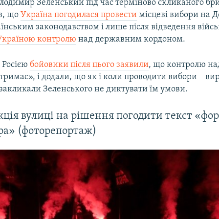
лодимир Зеленський під час терміново скликаного бри
в, що
Україна погодилася провести
місцеві вибори на Д
аїнським законодавством і лише після відведення війсь
Україною контролю
над державним кордоном.
 Росією
бойовики після цього заявили
, що контролю н
тримає», і додали, що як і коли проводити вибори – в
 закликали Зеленського не диктувати їм умови.
ція вулиці на рішення погодити текст «фо
а» (фоторепортаж)