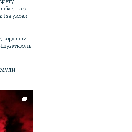
фінгу 1
онбасі – але
к і за умови
ад кордоном
ирішуватимуть
рмули