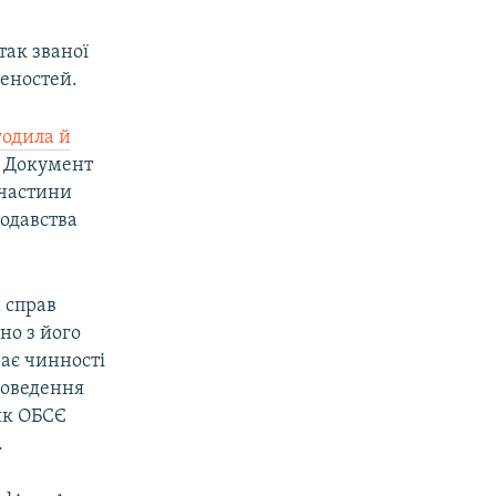
 так званої
еностей.
годила й
. Документ
 частини
нодавства
 справ
но з його
ає чинності
роведення
 як ОБСЄ
.