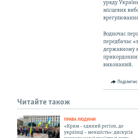
уряду України
місцевих виб
врегулювання
Водночас пер
передбачає «
державному ко
прикордонних 
виконаний.
Поділитис
Читайте також
ПРАВА ЛЮДИНИ
«Крим – єдиний регіон, де
українці – меншість»: дискусія