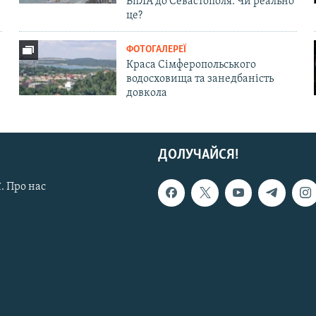
БпЛА до Севастополя. Чи реально
це?
ФОТОГАЛЕРЕЇ
Краса Сімферопольського
водосховища та занедбаність
довкола
ДОЛУЧАЙСЯ!
. Про нас