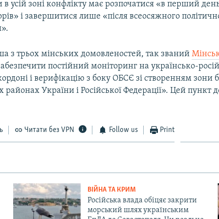
 в усій зоні конфлікту має розпочатися «в перший день
орів» і завершитися лише «після всеосяжного політичн
».
ша з трьох мінських домовленостей, так званий
Мінсь
забезпечити постійний моніторинг на українсько-росі
рдоні і верифікацію з боку ОБСЄ зі створенням зони 
районах України і Російської Федерації». Цей пункт д
ь
Читати без VPN
Follow us
Print
ВІЙНА ТА КРИМ
Російська влада обіцяє закрити
морський шлях українським