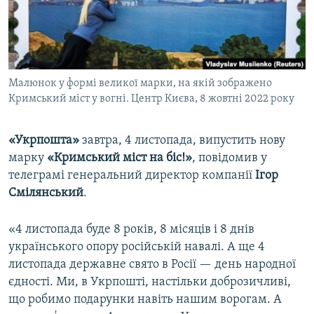
ВІДЕОУРОКИ «ELIFBE»
Русский
СВІДЧЕННЯ ОКУПАЦІЇ
Qırımtatar
УКРАЇНСЬКА ПРОБЛЕМА КРИМУ
Малюнок у формі великої марки, на якій зображено
ДОЛУЧАЙСЯ!
ІНФОГРАФІКА
Кримський міст у вогні. Центр Києва, 8 жовтні 2022 року
«Укрпошта»
завтра, 4 листопада, випустить нову
Усі сайти RFE/RL
марку
«Кримський міст на біс!»
, повідомив у
телеграмі генеральний директор компанії
Ігор
Смілянський
.
«4 листопада буде 8 років, 8 місяців і 8 днів
українського опору російській навалі. А ще 4
листопада державне свято в Росії — день народної
єдності. Ми, в Укрпошті, настільки доброзичливі,
що робимо подарунки навіть нашим ворогам. А