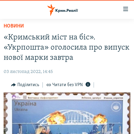
Доступність
посилання
Перейти
НОВИНИ
до
НОВИНИ
«Кримський міст на біс».
основного
ВОДА.КРИМ
матеріалу
«Укрпошта» оголосила про випуск
ВІДЕО ТА ФОТО
Перейти
нової марки завтра
до
ПОЛІТИКА
основної
03 листопад 2022, 14:45
БЛОГИ
навігації
Перейти
Поділитись
Читати без VPN
ПОГЛЯД
до
ІНТЕРВ'Ю
пошуку
ВСЕ ЗА ДЕНЬ
СПЕЦПРОЕКТИ
ЯК ОБІЙТИ БЛОКУВАННЯ
ДЕПОРТАЦІЯ