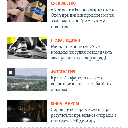
СУСПІЛЬСТВО
«Крим – не Росія»: маркетплейс
Ozon припинив прийом нових
замовлень на Кримському
півострові
ПРАВА ЛЮДИНИ
Мить – і ти шпигун. Як у
кримських судах розглядають
звинувачення в держзраді
ФОТОГАЛЕРЕЇ
Краса Сімферопольського
водосховища та занедбаність
довкола
ВІЙНА ТА КРИМ
Сорок днів, сорок ночей. Про
результати кримської операції з
примусу Росії до миру