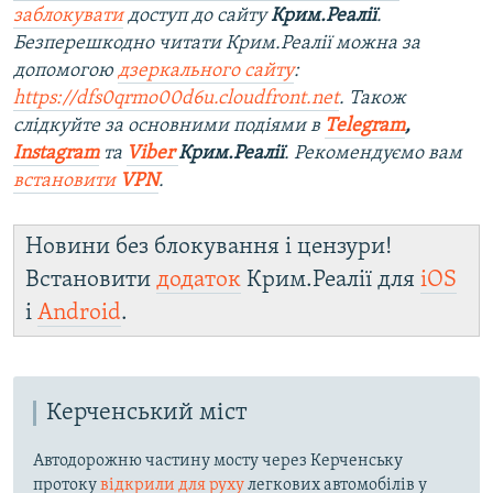
заблокувати
доступ до сайту
Крим.Реалії
.
Безперешкодно читати Крим.Реалії можна за
допомогою
дзеркального сайту
:
https://dfs0qrmo00d6u.cloudfront.net
. Також
слідкуйте за основними подіями в
Telegram
,
Instagram
та
Viber
Крим.Реалії
. Рекомендуємо вам
встановити
VPN
.
Новини без блокування і цензури!
Встановити
додаток
Крим.Реалії для
iOS
і
Android
.
Керченський міст
Автодорожню частину мосту через Керченську
протоку
відкрили для руху
легкових автомобілів у