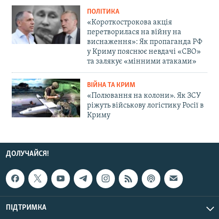
ПОЛІТИКА
«Короткострокова акція
перетворилася на війну на
виснаження»: Як пропаганда РФ
у Криму пояснює невдачі «СВО»
та залякує «мінними атаками»
ВІЙНА ТА КРИМ
«Полювання на колони». Як ЗСУ
ріжуть військову логістику Росії в
Криму
ДОЛУЧАЙСЯ!
ПІДТРИМКА