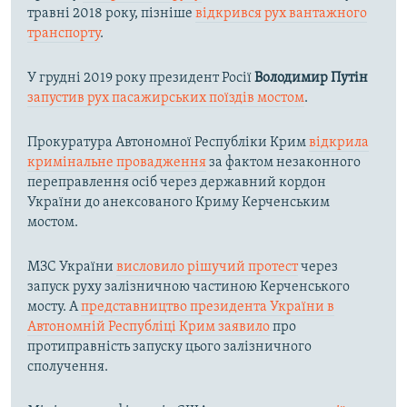
травні 2018 року, пізніше
відкрився рух вантажного
транспорту
.
У грудні 2019 року президент Росії
Володимир Путін
запустив рух пасажирських поїздів мостом
.
Прокуратура Автономної Республіки Крим
відкрила
кримінальне провадження
за фактом незаконного
переправлення осіб через державний кордон
України до анексованого Криму Керченським
мостом.
МЗС України
висловило рішучий протест
через
запуск руху залізничною частиною Керченського
мосту. А
представництво президента України в
Автономній Республіці Крим заявило
про
протиправність запуску цього залізничного
сполучення.