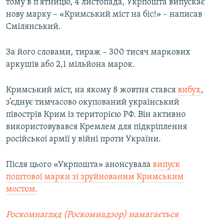
тому в п'ятницю, 4 листопада, Укрпошта випускає
нову марку – «Кримський міст на біс!» – написав
Смілянський.
За його словами, тираж – 300 тисяч маркових
аркушів або 2,1 мільйона марок.
Кримський міст, на якому 8 жовтня стався
вибух
,
з’єднує тимчасово окупований український
півострів Крим із територією РФ. Він активно
використовувався Кремлем для підкріплення
російської армії у війні проти України.
Після цього «Укрпошта» анонсувала
випуск
поштової марки зі зруйнованим Кримським
мостом.
Роскомнагляд (Роскомнадзор) намагається