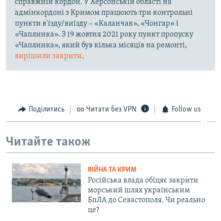
справжній кордон. У Херсонській області на
адмінкордоні з Кримом працюють три контрольні
пункти в'їзду/виїзду – «Каланчак», «Чонгар» і
«Чаплинка». З 19 жовтня 2021 року пункт пропуску
«Чаплинка», який був кілька місяців на ремонті,
вирішили закрити
.
Поділитись
Читати без VPN
Follow us
Читайте також
ВІЙНА ТА КРИМ
Російська влада обіцяє закрити
морський шлях українським
БпЛА до Севастополя. Чи реально
це?