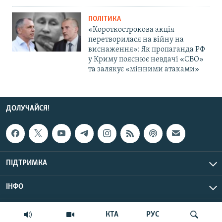
ПОЛІТИКА
«Короткострокова акція
перетворилася на війну на
виснаження»: Як пропаганда РФ
у Криму пояснює невдачі «СВО»
та залякує «мінними атаками»
ДОЛУЧАЙСЯ!
ПІДТРИМКА
ІНФО
© Крим.Реалії, 2026 | Усі права застережено.
КТА
РУС