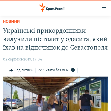
Доступність
посилання
Перейти
НОВИНИ
до
НОВИНИ
Українські прикордонники
основного
ВОДА.КРИМ
матеріалу
вилучили пістолет у одесита, який
ВІДЕО ТА ФОТО
Перейти
їхав на відпочинок до Севастополя
до
ПОЛІТИКА
основної
02 серпень 2019, 19:04
БЛОГИ
навігації
Перейти
Поділитись
Читати без VPN
ПОГЛЯД
до
ІНТЕРВ'Ю
пошуку
ВСЕ ЗА ДЕНЬ
СПЕЦПРОЕКТИ
ЯК ОБІЙТИ БЛОКУВАННЯ
ДЕПОРТАЦІЯ