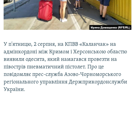
ВІДЕОУРОКИ «ELIFBE»
Русский
СВІДЧЕННЯ ОКУПАЦІЇ
Qırımtatar
УКРАЇНСЬКА ПРОБЛЕМА КРИМУ
ДОЛУЧАЙСЯ!
ІНФОГРАФІКА
У п'ятницю, 2 серпня, на КПВВ «Каланчак» на
адмінкордоні між Кримом і Херсонською областю
виявили одесита, який намагався провезти на
Усі сайти RFE/RL
півострів пневматичний пістолет. Про це
повідомляє прес-служба Азово-Чорноморського
регіонального управління Держприкордонслужби
України.