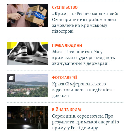
СУСПІЛЬСТВО
«Крим – не Росія»: маркетплейс
Ozon припинив прийом нових
замовлень на Кримському
півострові
ПРАВА ЛЮДИНИ
Мить – і ти шпигун. Як у
кримських судах розглядають
звинувачення в держзраді
ФОТОГАЛЕРЕЇ
Краса Сімферопольського
водосховища та занедбаність
довкола
ВІЙНА ТА КРИМ
Сорок днів, сорок ночей. Про
результати кримської операції з
примусу Росії до миру