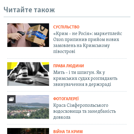
Читайте також
СУСПІЛЬСТВО
«Крим – не Росія»: маркетплейс
Ozon припинив прийом нових
замовлень на Кримському
півострові
ПРАВА ЛЮДИНИ
Мить – і ти шпигун. Як у
кримських судах розглядають
звинувачення в держзраді
ФОТОГАЛЕРЕЇ
Краса Сімферопольського
водосховища та занедбаність
довкола
ВІЙНА ТА КРИМ