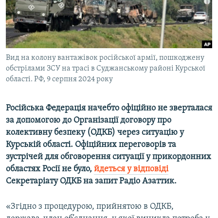
ВІДЕОУРОКИ «ELIFBE»
Русский
СВІДЧЕННЯ ОКУПАЦІЇ
Qırımtatar
УКРАЇНСЬКА ПРОБЛЕМА КРИМУ
Вид на колону вантажівок російської армії, пошкоджену
ДОЛУЧАЙСЯ!
ІНФОГРАФІКА
обстрілами ЗСУ на трасі в Суджанському районі Курської
області. РФ, 9 серпня 2024 року
Усі сайти RFE/RL
Російська Федерація начебто офіційно не зверталася
за допомогою до Організації договору про
колективну безпеку (ОДКБ) через ситуацію у
Курській області. Офіційних переговорів та
зустрічей для обговорення ситуації у прикордонних
областях Росії не було,
йдеться у відповіді
Секретаріату ОДКБ на запит Радіо Азаттик.
«Згідно з процедурою, прийнятою в ОДКБ,