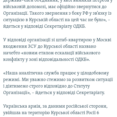
держава-член об’єднання, у якої виникла потреба у
військовій допомозі, має офіційно звернутися до
Організації. Такого звернення з боку РФ у зв’язку із
ситуацією в Курській області на цей час не було», –
йдеться у відповіді Секретаріату ОДКБ.
У відповіді організації зі штаб-квартирою у Москві
входження ЗСУ до Курської області названо
начебто «новим етапом ескалації військового
конфлікту у зоні відповідальності ОДКБ».
«Наша аналітична служба працює у цілодобовому
режимі. Ми уважно стежимо за розвитком ситуації
і діятимемо строго відповідно до Статуту
Організації», – йдеться у відповіді Секретаріату.
Українська армія, за даними російської сторони,
увійшла на територію Курської області Росії 6