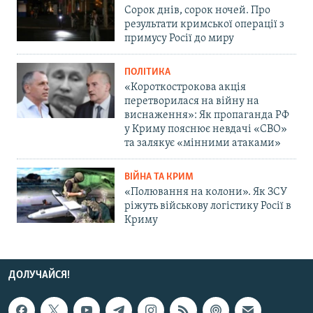
Сорок днів, сорок ночей. Про
результати кримської операції з
примусу Росії до миру
ПОЛІТИКА
«Короткострокова акція
перетворилася на війну на
виснаження»: Як пропаганда РФ
у Криму пояснює невдачі «СВО»
та залякує «мінними атаками»
ВІЙНА ТА КРИМ
«Полювання на колони». Як ЗСУ
ріжуть військову логістику Росії в
Криму
ДОЛУЧАЙСЯ!