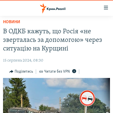
Доступність
посилання
Перейти
НОВИНИ
до
НОВИНИ
В ОДКБ кажуть, що Росія «не
основного
ВОДА.КРИМ
матеріалу
зверталась за допомогою» через
ВІДЕО ТА ФОТО
Перейти
ситуацію на Курщині
до
ПОЛІТИКА
основної
15 серпень 2024, 08:30
БЛОГИ
навігації
Перейти
Поділитись
Читати без VPN
ПОГЛЯД
до
ІНТЕРВ'Ю
пошуку
ВСЕ ЗА ДЕНЬ
СПЕЦПРОЕКТИ
ЯК ОБІЙТИ БЛОКУВАННЯ
ДЕПОРТАЦІЯ