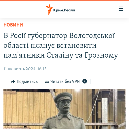
Доступність
посилання
Перейти
НОВИНИ
до
НОВИНИ
В Росії губернатор Вологодської
основного
ВОДА.КРИМ
матеріалу
області планує встановити
ВІДЕО ТА ФОТО
Перейти
пам'ятники Сталіну та Грозному
до
ПОЛІТИКА
основної
11 жовтень 2024, 16:15
БЛОГИ
навігації
Перейти
Поділитись
Читати без VPN
ПОГЛЯД
до
ІНТЕРВ'Ю
пошуку
ВСЕ ЗА ДЕНЬ
СПЕЦПРОЕКТИ
ЯК ОБІЙТИ БЛОКУВАННЯ
ДЕПОРТАЦІЯ