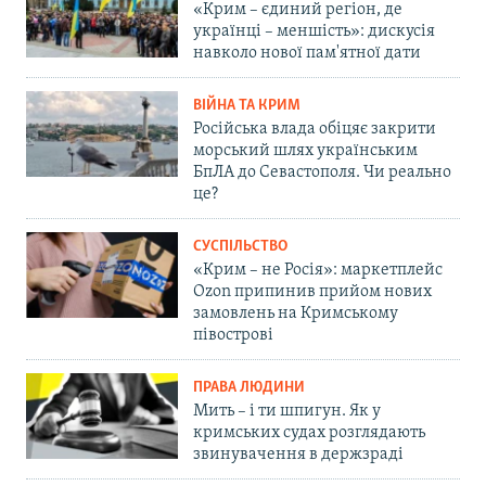
«Крим – єдиний регіон, де
українці – меншість»: дискусія
навколо нової пам'ятної дати
ВІЙНА ТА КРИМ
Російська влада обіцяє закрити
морський шлях українським
БпЛА до Севастополя. Чи реально
це?
СУСПІЛЬСТВО
«Крим – не Росія»: маркетплейс
Ozon припинив прийом нових
замовлень на Кримському
півострові
ПРАВА ЛЮДИНИ
Мить – і ти шпигун. Як у
кримських судах розглядають
звинувачення в держзраді