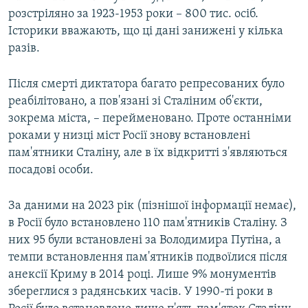
розстріляно за 1923-1953 роки – 800 тис. осіб.
Історики вважають, що ці дані занижені у кілька
разів.
Після смерті диктатора багато репресованих було
реабілітовано, а пов'язані зі Сталіним об'єкти,
зокрема міста, – перейменовано. Проте останніми
роками у низці міст Росії знову встановлені
пам'ятники Сталіну, але в їх відкритті з'являються
посадові особи.
За даними на 2023 рік (пізнішої інформації немає),
в Росії було встановлено 110 пам'ятників Сталіну. З
них 95 були встановлені за Володимира Путіна, а
темпи встановлення пам'ятників подвоїлися після
анексії Криму в 2014 році. Лише 9% монументів
збереглися з радянських часів. У 1990-ті роки в