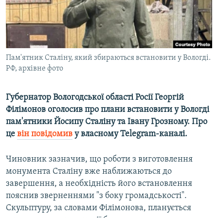
ВІДЕОУРОКИ «ELIFBE»
Русский
СВІДЧЕННЯ ОКУПАЦІЇ
Qırımtatar
УКРАЇНСЬКА ПРОБЛЕМА КРИМУ
Пам'ятник Сталіну, який збираються встановити у Вологді.
ДОЛУЧАЙСЯ!
ІНФОГРАФІКА
РФ, архівне фото
Губернатор Вологодської області Росії Георгій
Усі сайти RFE/RL
Філімонов оголосив про плани встановити у Вологді
пам'ятники Йосипу Сталіну та Івану Грозному. Про
це
він повідомив
у власному Telegram-каналі.
Чиновник зазначив, що роботи з виготовлення
монумента Сталіну вже наближаються до
завершення, а необхідність його встановлення
пояснив зверненнями "з боку громадськості".
Скульптуру, за словами Філімонова, планується