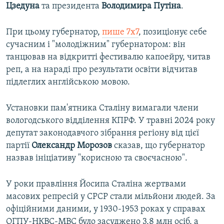
Цзедуна
та президента
Володимира Путіна
.
При цьому губернатор,
пише 7х7
, позиціонує себе
сучасним і "молодіжним" губернатором: він
танцював на відкритті фестивалю капоейру, читав
реп, а на нараді про результати освіти відчитав
підлеглих англійською мовою.
Установки пам'ятника Сталіну вимагали члени
вологодського відділення КПРФ. У травні 2024 року
депутат законодавчого зібрання регіону від цієї
партії
Олександр Морозов
сказав, що губернатор
назвав ініціативу "корисною та своєчасною".
У роки правління Йосипа Сталіна жертвами
масових репресій у СРСР стали мільйони людей. За
офіційними даними, у 1930-1953 роках у справах
ОГПУ-НКВС-МВС було засуджено 3,8 млн осіб, а