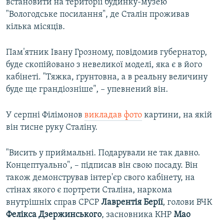
встановити на території будинку-музею
"Вологодське посилання", де Сталін проживав
кілька місяців.
Пам'ятник Івану Грозному, повідомив губернатор,
буде скопійовано з невеликої моделі, яка є в його
кабінеті. "Тяжка, ґрунтовна, а в реальну величину
буде ще грандіозніше", – упевнений він.
У серпні Філімонов
викладав фото
картини, на якій
він тисне руку Сталіну.
"Висить у приймальні. Подарували не так давно.
Концептуально", – підписав він свою посаду. Він
також демонстрував інтер'єр свого кабінету, на
стінах якого є портрети Сталіна, наркома
внутрішніх справ СРСР
Лаврентія Берії
, голови ВЧК
Фелікса Дзержинського
, засновника КНР
Мао