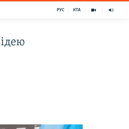
РУС
КТА
 ідею