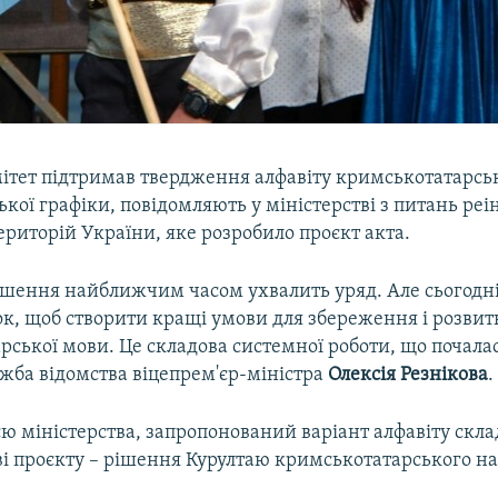
ітет підтримав твердження алфавіту кримськотатарсь
ької графіки, повідомляють у міністерстві з питань реі
риторій України, яке розробило проєкт акта.
ішення найближчим часом ухвалить уряд. Але сьогодн
к, щоб створити кращі умови для збереження і розвит
ської мови. Це складова системної роботи, що почалас
жба відомства віцепрем'єр-міністра
Олексія Резнікова
.
ю міністерства, запропонований варіант алфавіту склад
ві проєкту – рішення Курултаю кримськотатарського на