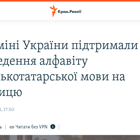
міні України підтримали
едення алфавіту
ькотатарської мови на
ницю
, 17:50
ь
Читати без VPN