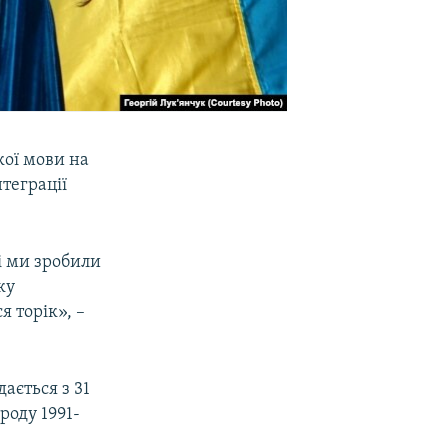
кої мови на
нтеграції
і ми зробили
ку
я торік», –
ається з 31
роду 1991-