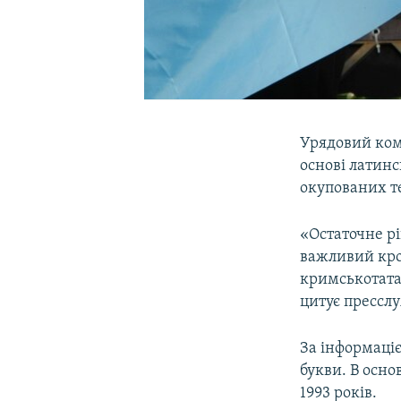
Урядовий ком
основі латинс
окупованих те
«Остаточне р
важливий кро
кримськотатар
цитує пресслу
За інформаціє
букви. В осно
1993 років.