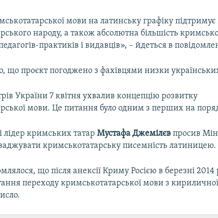
мськотатарської мови на латинську графіку підтримує
рського народу, а також абсолютна більшість кримськ
педагогів-практиків і видавців», – йдеться в повідомле
, що проєкт погоджено з фахівцями низки українських
трів України 7 квітня ухвалив концепцію розвитку
рської мови. Це питання було одним з перших на поря
і лідер кримських татар
Мустафа Джемілєв
просив Мін
ваджувати кримськотатарську писемність латиницею.
млялося, що після анексії Криму Росією в березні 2014 
итання переходу кримськотатарської мови з кириличної
исло.