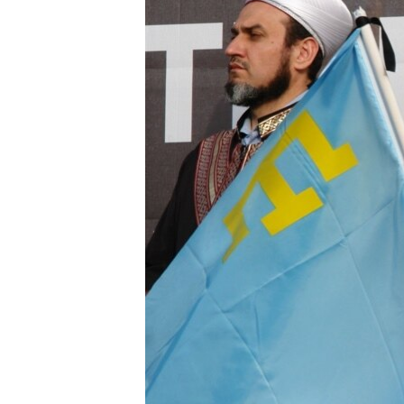
ВІДЕОУРОКИ «ELIFBE»
СВІДЧЕННЯ ОКУПАЦІЇ
УКРАЇНСЬКА ПРОБЛЕМА КРИМУ
ІНФОГРАФІКА