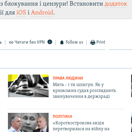
з блокування і цензури! Встановити
додаток
ії для
iOS
і
Android
.
ь
Читати без VPN
Follow us
Print
ПРАВА ЛЮДИНИ
Мить – і ти шпигун. Як у
кримських судах розглядають
звинувачення в держзраді
ПОЛІТИКА
«Короткострокова акція
перетворилася на війну на