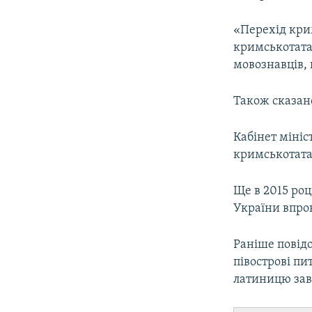
«Перехід кри
кримськотата
мовознавців, 
Також сказано
Кабінет мініс
кримськотата
Ще в 2015 роц
України впро
Раніше повідо
півострові п
латиницю зав