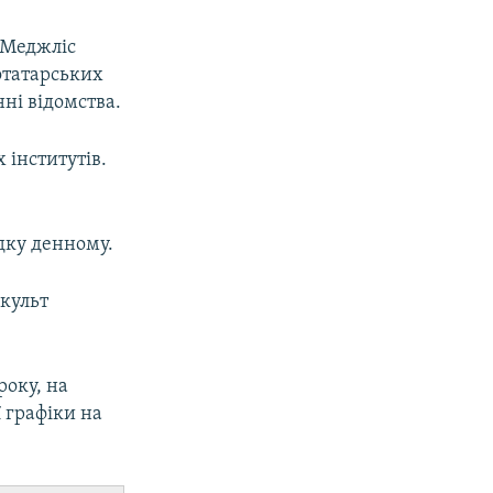
 Меджліс
отатарських
нні відомства.
 інститутів.
дку денному.
культ
року, на
 графіки на