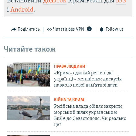
Встановити
додаток
Крим.Реалії для
iOS
і
Android
.
Поділитись
Читати без VPN
Follow us
Читайте також
ПРАВА ЛЮДИНИ
«Крим – єдиний регіон, де
українці – меншість»: дискусія
навколо нової пам'ятної дати
ВІЙНА ТА КРИМ
Російська влада обіцяє закрити
морський шлях українським
БпЛА до Севастополя. Чи реально
це?