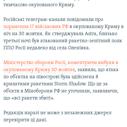
тимчасово окупованого Криму.
Російські телеграм-канали повідомили про
поранення 17 військових РФ
в окупованому Криму в
ніч на 30 жовтня. Як стверджувала Astra, близько
третьої ночі був атакований ракетно-зенітний полк
ППО Росії недалеко від села Оленівка.
Міністерство оборони Росії, коментуючи вибухи в
окупованому Криму 30 жовтня
, заявило, що атака
по об’єктах на півострові була здійснена 8
крилатими ракетами Storm Shadow. Що це за
об’єкти в Міноборони РФ не уточнили, заявляючи,
що «всі ракети збиті».
Редакція наразі не може з незалежних джерел
перевірити ці дані.