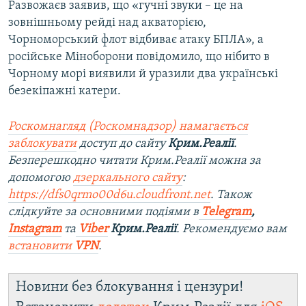
Развожаєв заявив, що «гучні звуки – це на
зовнішньому рейді над акваторією,
Чорноморський флот відбиває атаку БПЛА», а
російське Міноборони повідомило, що нібито в
Чорному морі виявили й уразили два українські
безекіпажні катери.
Роскомнагляд (Роскомнадзор) намагається
заблокувати
доступ до сайту
Крим.Реалії
.
Безперешкодно читати Крим.Реалії можна за
допомогою
дзеркального сайту
:
https://dfs0qrmo00d6u.cloudfront.net
. Також
слідкуйте за основними подіями в
Telegram
,
Instagram
та
Viber
Крим.Реалії
. Рекомендуємо вам
встановити
VPN
.
Новини без блокування і цензури!