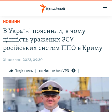
Доступність
посилання
Перейти
НОВИНИ
до
НОВИНИ
В Україні пояснили, в чому
основного
ВОДА.КРИМ
матеріалу
цінність уражених ЗСУ
ВІДЕО ТА ФОТО
Перейти
російських систем ППО в Криму
до
ПОЛІТИКА
основної
31 жовтень 2023, 09:30
БЛОГИ
навігації
Перейти
Поділитись
Читати без VPN
ПОГЛЯД
до
ІНТЕРВ'Ю
пошуку
ВСЕ ЗА ДЕНЬ
СПЕЦПРОЕКТИ
ЯК ОБІЙТИ БЛОКУВАННЯ
ДЕПОРТАЦІЯ