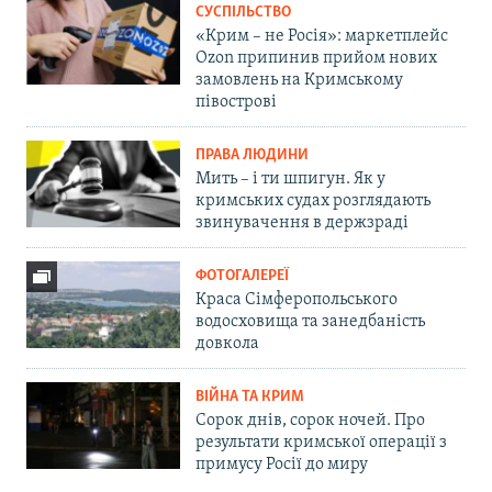
СУСПІЛЬСТВО
«Крим – не Росія»: маркетплейс
Ozon припинив прийом нових
замовлень на Кримському
півострові
ПРАВА ЛЮДИНИ
Мить – і ти шпигун. Як у
кримських судах розглядають
звинувачення в держзраді
ФОТОГАЛЕРЕЇ
Краса Сімферопольського
водосховища та занедбаність
довкола
ВІЙНА ТА КРИМ
Сорок днів, сорок ночей. Про
результати кримської операції з
примусу Росії до миру