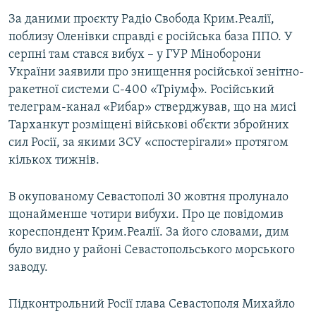
За даними проєкту Радіо Свобода Крим.Реалії,
поблизу Оленівки справді є російська база ППО. У
серпні там стався вибух – у ГУР Міноборони
України заявили про знищення російської зенітно-
ракетної системи С-400 «Тріумф». Російський
телеграм-канал «Рибар» стверджував, що на мисі
Тарханкут розміщені військові об’єкти збройних
сил Росії, за якими ЗСУ «спостерігали» протягом
кількох тижнів.
В окупованому Севастополі 30 жовтня пролунало
щонайменше чотири вибухи. Про це повідомив
кореспондент Крим.Реалії. За його словами, дим
було видно у районі Севастопольського морського
заводу.
Підконтрольний Росії глава Севастополя Михайло