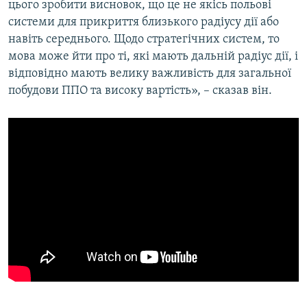
цього зробити висновок, що це не якісь польові
системи для прикриття близького радіусу дії або
навіть середнього. Щодо стратегічних систем, то
мова може йти про ті, які мають дальній радіус дії, і
відповідно мають велику важливість для загальної
побудови ППО та високу вартість», – сказав він.