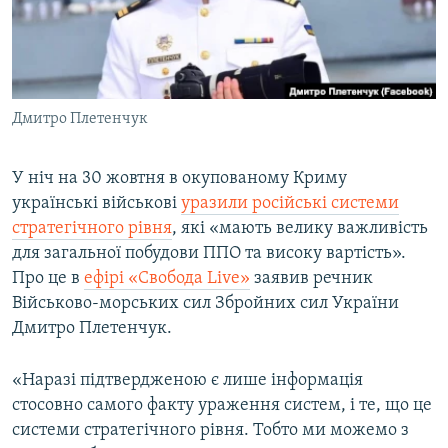
ВІДЕОУРОКИ «ELIFBE»
Русский
СВІДЧЕННЯ ОКУПАЦІЇ
Qırımtatar
УКРАЇНСЬКА ПРОБЛЕМА КРИМУ
Дмитро Плетенчук
ДОЛУЧАЙСЯ!
ІНФОГРАФІКА
У ніч на 30 жовтня в окупованому Криму
українські військові
уразили російські системи
Усі сайти RFE/RL
стратегічного рівня
, які «мають велику важливість
для загальної побудови ППО та високу вартість».
Про це в
ефірі «Свобода Live»
заявив речник
Військово-морських сил Збройних сил України
Дмитро Плетенчук.
«Наразі підтвердженою є лише інформація
стосовно самого факту ураження систем, і те, що це
системи стратегічного рівня. Тобто ми можемо з