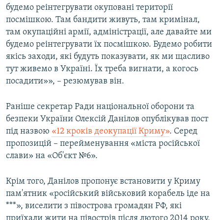
будемо реінтегрувати окуповані території
посмішкою. Там бандити живуть, там кримінал,
там окупаційні армії, адміністрації, але давайте ми
будемо реінтегрувати їх посмішкою. Будемо робити
якісь заходи, які будуть показувати, як ми щасливо
тут живемо в Україні. Їх треба вигнати, а когось
посадити»», – резюмував він.
Раніше секретар Ради національної оборони та
безпеки України Олексій Данілов опублікував пост
під назвою
«12 кроків деокупації Криму»
. Серед
пропозицій – перейменування «міста російської
слави» на «Об'єкт №6».
Крім того, Данілов пропонує встановити у Криму
пам'ятник «російський військовий корабель іде на
***», виселити з півострова громадян РФ, які
приїхали жити на півострів після лютого 2014 року,