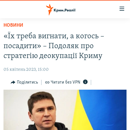
Доступність
посилання
Перейти
НОВИНИ
до
НОВИНИ
«Їх треба вигнати, а когось –
основного
ВОДА.КРИМ
матеріалу
посадити» – Подоляк про
ВІДЕО ТА ФОТО
Перейти
стратегію деокупації Криму
до
ПОЛІТИКА
основної
05 квітень 2023, 15:00
БЛОГИ
навігації
Перейти
Поділитись
Читати без VPN
ПОГЛЯД
до
ІНТЕРВ'Ю
пошуку
ВСЕ ЗА ДЕНЬ
СПЕЦПРОЕКТИ
ЯК ОБІЙТИ БЛОКУВАННЯ
ДЕПОРТАЦІЯ