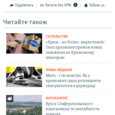
Поділитись
Читати без VPN
Follow us
Читайте також
СУСПІЛЬСТВО
«Крим – не Росія»: маркетплейс
Ozon припинив прийом нових
замовлень на Кримському
півострові
ПРАВА ЛЮДИНИ
Мить – і ти шпигун. Як у
кримських судах розглядають
звинувачення в держзраді
ФОТОГАЛЕРЕЇ
Краса Сімферопольського
водосховища та занедбаність
довкола