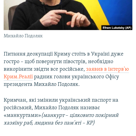
ВІДЕОУРОКИ «ELIFBE»
Русский
СВІДЧЕННЯ ОКУПАЦІЇ
Qırımtatar
УКРАЇНСЬКА ПРОБЛЕМА КРИМУ
Михайло Подоляк
ДОЛУЧАЙСЯ!
ІНФОГРАФІКА
Питання деокупації Криму стоїть в Україні дуже
гостро – щоб повернути півострів, необхідно
Усі сайти RFE/RL
викорінити звідти все російське,
заявив в інтерв'ю
Крим.Реалії
радник голови українського Офісу
президента Михайло Подоляк.
Кримчан, які змінили український паспорт на
російський, Михайло Подоляк називає
«манкуртами»
(манкурт
– ​
цілковито покірний
хазяїну раб, людина без пам'яті – КР
)