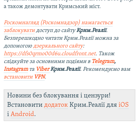
а також демонтувати Кримський міст.
Роскомнагляд (Роскомнадзор) намагається
заблокувати
доступ до сайту
Крим.Реалії
.
Безперешкодно читати Крим.Реалії можна за
допомогою
дзеркального сайту
:
https://dfs0qrmo00d6u.cloudfront.net
. Також
слідкуйте за основними подіями в
Telegram
,
Instagram
та
Viber
Крим.Реалії
. Ре
комендуємо вам
встановити
VPN
.
Новини без блокування і цензури!
Встановити
додаток
Крим.Реалії для
iOS
і
Android
.