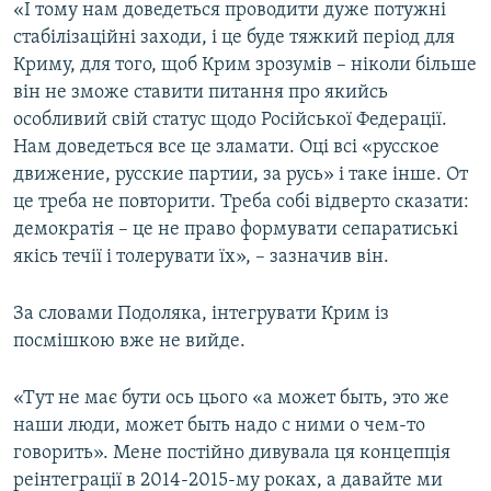
«І тому нам доведеться проводити дуже потужні
стабілізаційні заходи, і це буде тяжкий період для
Криму, для того, щоб Крим зрозумів – ніколи більше
він не зможе ставити питання про якийсь
особливий свій статус щодо Російської Федерації.
Нам доведеться все це зламати. Оці всі «русское
движение, русские партии, за русь» і таке інше. От
це треба не повторити. Треба собі відверто сказати:
демократія – це не право формувати сепаратиські
якісь течії і толерувати їх», – зазначив він.
За словами Подоляка, інтегрувати Крим із
посмішкою вже не вийде.
«Тут не має бути ось цього «а может быть, это же
наши люди, может быть надо с ними о чем-то
говорить». Мене постійно дивувала ця концепція
реінтеграції в 2014-2015-му роках, а давайте ми