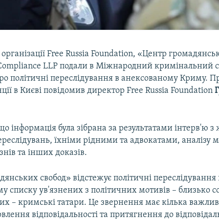
організації Free Russia Foundation, «Центр громадянськ
 Compliance LLP подали в Міжнародний кримінальний су
ро політичні переслідування в анексованому Криму. Пр
ії в Києві повідомив директор Free Russia Foundation
 що інформація була зібрана за результатами інтерв'ю 
реслідувань, їхніми рідними та адвокатами, аналізу м
язнів та інших доказів.
янських свобод» відстежує політичні переслідування 
у списку ув'язнених з політичних мотивів – близько с
ких – кримські татари. Це звернення має кілька важлив
влення відповідальності та притягнення до відповідаль