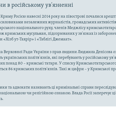
и в російському ув'язненні
ї Криму Росією навесні 2014 року на півострові почалися ареш
силовиками незалежних журналістів, громадських активістів,
рського національного руху, членів Меджлісу кримськотатар
кож кримських мусульман, підозрюваних у зв'язках із забороне
и «Хізб ут-Тахрір» і «Таблігі Джемаат».
а Верховної Ради України з прав людини Людмила Денісова о
ть українських політв'язнів, які перебувають у російському ув'
з яких понад 80 – кримські татари. У списку Кримськотатарськог
ться 86 кримських політв'язнів. Такі ж цифри – у Кримської п
ки та адвокати називають ці кримінальні справи переслідув
національною чи релігійною ознакою. Влада Росії заперечує 
ь.