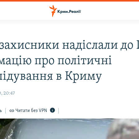
захисники надіслали до 
мацію про політичні
лідування в Криму
, 20:47
ь
Читати без VPN