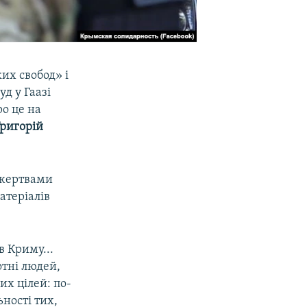
их свобод» і
д у Гаазі
о це на
Григорій
з жертвами
атеріалів
в Криму...
отні людей,
их цілей: по-
ності тих,