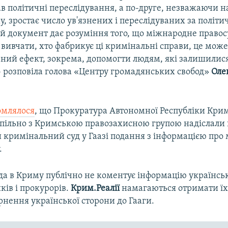
в політичні переслідування, а по-друге, незважаючи н
му, зростає число ув'язнених і переслідуваних за політ
й документ дає розуміння того, що міжнародне правос
 вивчати, хто фабрикує ці кримінальні справи, це мож
ний ефект, зокрема, допомогти людям, які залишилися
– розповіла голова «Центру громадянських свобод»
Оле
омлялося
, що Прокуратура Автономної Республіки Крим
спільно з Кримською правозахисною групою надіслали 
кримінальний суд у Гаазі подання з інформацією про 
.
ада в Криму публічно не коментує інформацію українсь
ків і прокурорів.
Крим.Реалії
намагаються отримати їх
рнення української сторони до Гааги.