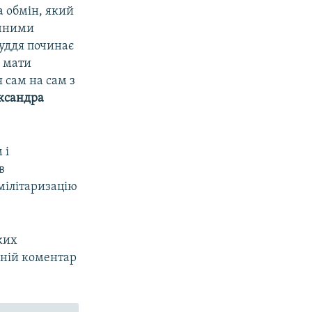
а обмін, який
ичними
уддя починає
е мати
 сам на сам з
ксандра
 і
в
мілітаризацію
ких
ній коментар