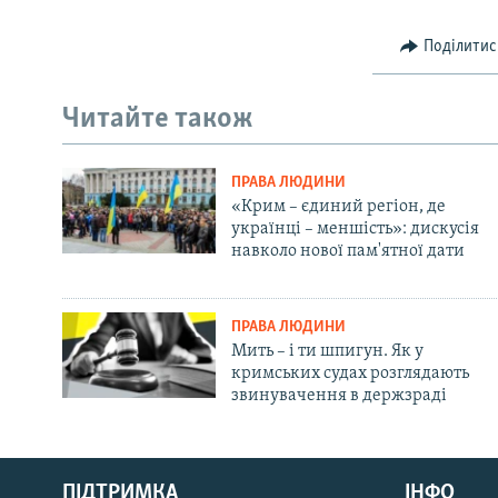
Поділитис
Читайте також
ПРАВА ЛЮДИНИ
«Крим – єдиний регіон, де
українці – меншість»: дискусія
навколо нової пам'ятної дати
ПРАВА ЛЮДИНИ
Мить – і ти шпигун. Як у
кримських судах розглядають
звинувачення в держзраді
Русский
ПІДТРИМКА
ІНФО
Qırımtatar