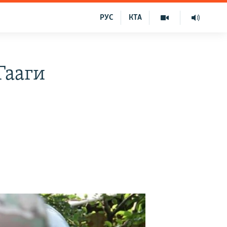
РУС
КТА
Гааги