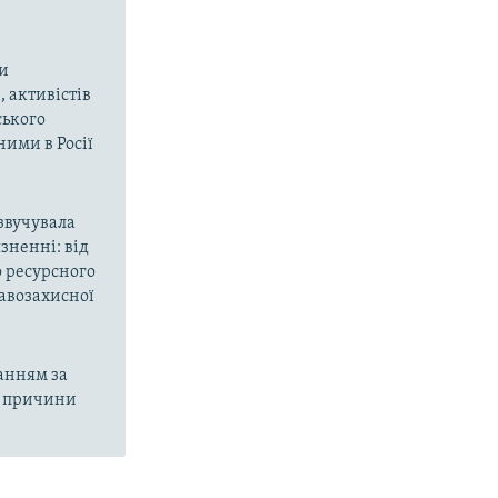
ти
 активістів
ського
ними в Росії
звучувала
язненні: від
о ресурсного
равозахисної
анням за
ці причини