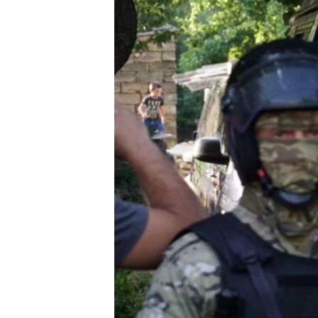
ВІДЕОУРОКИ «ELIFBE»
СВІДЧЕННЯ ОКУПАЦІЇ
УКРАЇНСЬКА ПРОБЛЕМА КРИМУ
ІНФОГРАФІКА