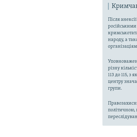
Кримчан
Після анексі
російськими 
кримськотата
народу, а та
організаціям
Уповноважен
різну кількіс
113 до 115, 
центру знача
групи.
Правозахисни
політичною, 
переслідуван