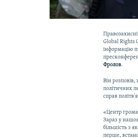
Правозахисні 
Global Rights
інформацію п
пресконференц
Фролов
.
Він розповів,
політичних пе
справ політв'
«Центр громад
Зараз у нашом
більшість з я
перше, встано