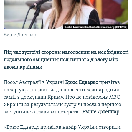
ВІДЕОУРОКИ «ELIFBE»
Русский
СВІДЧЕННЯ ОКУПАЦІЇ
Qırımtatar
УКРАЇНСЬКА ПРОБЛЕМА КРИМУ
Еміне Джеппар
ДОЛУЧАЙСЯ!
ІНФОГРАФІКА
Під час зустрічі сторони наголосили на необхідності
подальшого зміцнення політичного діалогу між
Усі сайти RFE/RL
двома країнами
Посол Австралії в Україні
Брюс Едвардс
привітав
намір української влади провести міжнародний
саміт з деокупації Криму. Про це повідомив МЗС
України за результатами зустрічі посла з першою
заступницею глави міністерства
Еміне Джеппар
.
«Брюс Едвардс привітав намір України створити