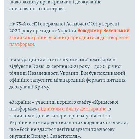
щодо захисту прав кримчан і деокупацію
анексованого півострова.
На 75-й сесії Генеральної Асамблеї ООН у вересні
2020 року президент України
Володимир Зеленський
закликав країни-учасниці приєднатися до створення
платформи
.
Інавгураційний саміт з «Кримської платформі»
відбувся в Києві 23 серпня 2021 року – до 30-річної
річниці Незалежності України. Він був покликаний
офіційно запустити міжнародний формат з питання
деокупації Криму.
43 країни – учасниці першого саміту «Кримської
платформи»
підписали спільну Декларацію
із
закликом відновити територіальну цілісність
України в міжнародно визнаних кордонах і заявили,
що «Росії не вдасться легітимізувати тимчасову
окупацію Криму і Севастополя».