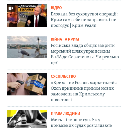
ВІДЕО
Блокада без сухопутної операції:
Крим сам себе не заправить і не
прогодує | Крим.Реалії
ВІЙНА ТА КРИМ
Російська влада обіцяє закрити
морський шлях українським
БпЛА до Севастополя. Чи реально
це?
СУСПІЛЬСТВО
«Крим – не Росія»: маркетплейс
Ozon припинив прийом нових
замовлень на Кримському
півострові
ПРАВА ЛЮДИНИ
Мить – і ти шпигун. Як у
кримських судах розглядають