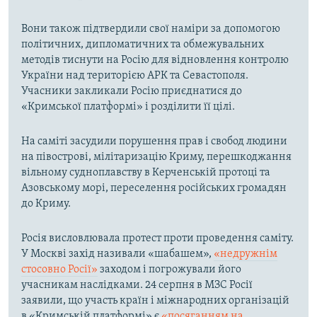
Вони також підтвердили свої наміри за допомогою
політичних, дипломатичних та обмежувальних
методів тиснути на Росію для відновлення контролю
України над територією АРК та Севастополя.
Учасники закликали Росію приєднатися до
«Кримської платформі» і розділити її цілі.
На саміті засудили порушення прав і свобод людини
на півострові, мілітаризацію Криму, перешкоджання
вільному судноплавству в Керченській протоці та
Азовському морі, переселення російських громадян
до Криму.
Росія висловлювала протест проти проведення саміту.
У Москві захід називали «шабашем»,
«недружнім
стосовно Росії»
заходом і погрожували його
учасникам наслідками. 24 серпня в МЗС Росії
заявили, що участь країн і міжнародних організацій
в «Кримській платформі» є
«посяганням на