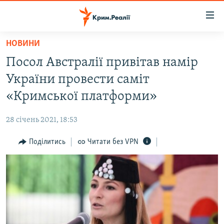
Доступність
посилання
Перейти
НОВИНИ
до
НОВИНИ
Посол Австралії привітав намір
основного
ВОДА.КРИМ
матеріалу
України провести саміт
ВІДЕО ТА ФОТО
Перейти
«Кримської платформи»
до
ПОЛІТИКА
основної
28 січень 2021, 18:53
БЛОГИ
навігації
Перейти
Поділитись
Читати без VPN
ПОГЛЯД
до
ІНТЕРВ'Ю
пошуку
ВСЕ ЗА ДЕНЬ
СПЕЦПРОЕКТИ
ЯК ОБІЙТИ БЛОКУВАННЯ
ДЕПОРТАЦІЯ