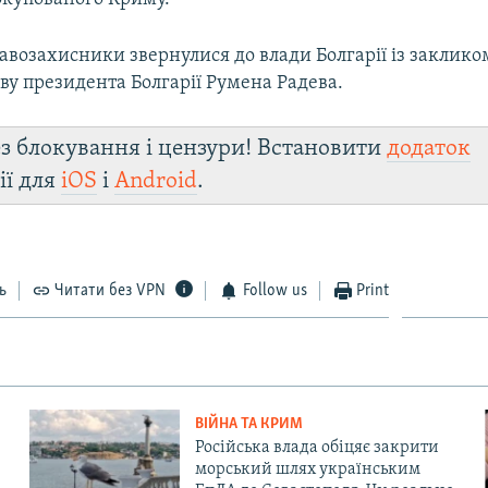
авозахисники звернулися до влади Болгарії із заклик
ву президента Болгарії Румена Радева.
з блокування і цензури! Встановити
додаток
ії для
iOS
і
Android
.
ь
Читати без VPN
Follow us
Print
ВІЙНА ТА КРИМ
Російська влада обіцяє закрити
морський шлях українським