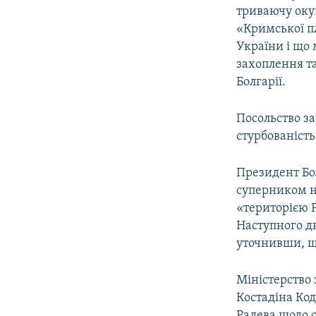
триваючу окуп
«Кримської п
України і що 
захоплення т
Болгарії.
Посольство за
стурбованість 
Президент Бол
суперником н
«територією Р
Наступного д
уточнивши, щ
Міністерство
Костадіна Ко
Радева щодо 