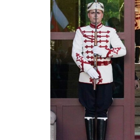
ВІДЕОУРОКИ «ELIFBE»
СВІДЧЕННЯ ОКУПАЦІЇ
УКРАЇНСЬКА ПРОБЛЕМА КРИМУ
ІНФОГРАФІКА