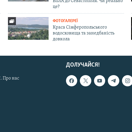
БпЛА до Севастополя. Чи реально
це?
ФОТОГАЛЕРЕЇ
Краса Сімферопольського
водосховища та занедбаність
довкола
ДОЛУЧАЙСЯ!
. Про нас