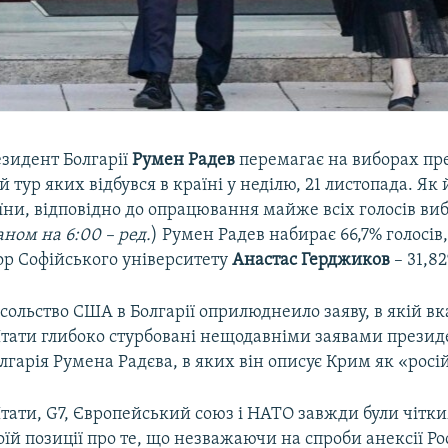
зидент Болгарії
Румен Радев
перемагає на виборах пр
й тур яких відбувся в країні у неділю, 21 листопада. Як
їни, відповідно до опрацювання майже всіх голосів виб
аном на 6:00 – ред.
) Румен Радев набирає 66,7% голосів,
ор Софійського університету
Анастас Герджиков
– 31,8
ольство США в Болгарії оприлюднеило заяву, в якій вк
тати глибоко стурбовані нещодавніми заявами презид
лгарія Румена Радєва, в яких він описує Крим як «росі
тати, G7, Європейський союз і НАТО завжди були чітк
їй позиції про те, що незважаючи на спроби анексії Ро