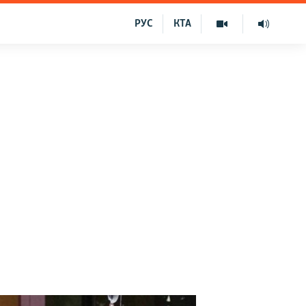
РУС
КТА