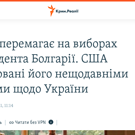
 перемагає на виборах
дента Болгарії. США
овані його нещодавніми
ми щодо України
, 11:14
ь
Читати без VPN