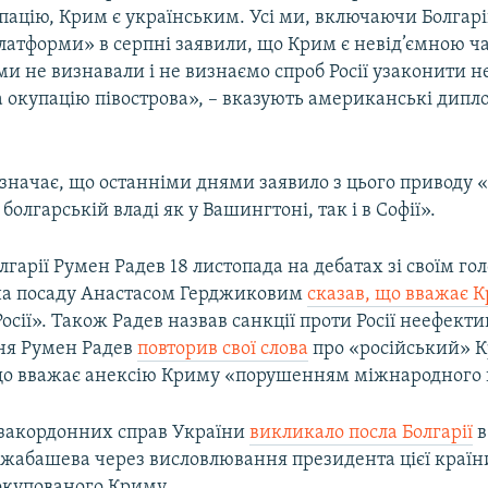
ацію, Крим є українським. Усі ми, включаючи Болгарію
латформи» в серпні заявили, що Крим є невід’ємною 
ми не визнавали і не визнаємо спроб Росії узаконити 
а окупацію півострова», – вказують американські дипл
значає, що останніми днями заявило з цього приводу 
болгарській владі як у Вашингтоні, так і в Софії».
гарії Румен Радев 18 листопада на дебатах зі своїм г
а посаду Анастасом Герджиковим
сказав, що вважає 
осії». Також Радев назвав санкції проти Росії неефект
ня Румен Радев
повторив свої слова
про «російський» 
о вважає анексію Криму «порушенням міжнародного 
 закордонних справ України
викликало посла Болгарії
в
джабашева через висловлювання президента цієї краї
окупованого Криму.