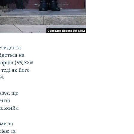
езидента
 йдеться на
орців (
99,82%
 тоді як його
2%.
азує, що
ента
йський».
ими та
сією та