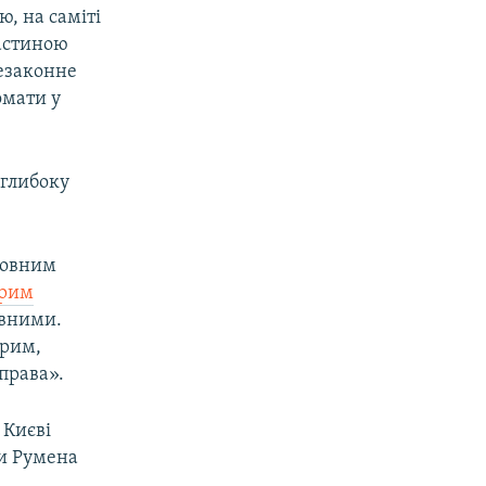
, на саміті
частиною
незаконне
омати у
«глибоку
оловним
Крим
ивними.
Крим,
права».
 Києві
ни Румена