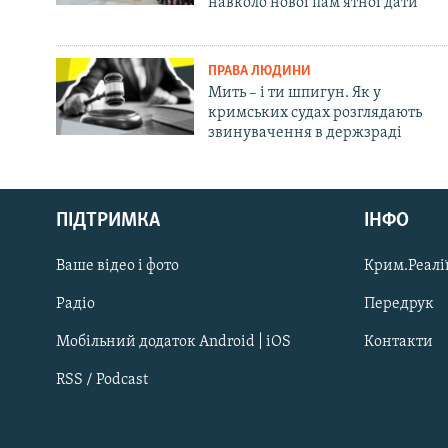
навколо нової пам'ятної дати
ПРАВА ЛЮДИНИ
Мить – і ти шпигун. Як у
кримських судах розглядають
звинувачення в держзраді
Русский
ПІДТРИМКА
ІНФО
Qırımtatar
Ваше відео і фото
Крим.Реалії
ДОЛУЧАЙСЯ!
Радіо
Передрук
Мобільний додаток Android | iOS
Контакти
RSS / Podcast
Усі сайти RFE/RL