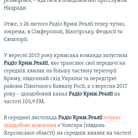
рельєфом», – йдеться в повідомленні пресслужби
Нацради.
Отже, з 26 лютого Радіо Крим.Реалії тепер чутно,
зокрема, в Сімферополі, Білогірську, Феодосії та
Євпаторії.
У вересні 2015 року кримська команда запустила
Радіо Крим.Реалії
, яке транслює свої передачі на
середніх хвилях на більшу частину території
Криму, південний схід України та передгірні
райони Північного Кавказу Росії, а з вересня 2017
року – цілодобовий канал
Радіо Крим.Реалії
на
частоті 105,9 FM.
В середині листопада
Радіо Крим.Реалії
почало
цілодобове мовлення
з Чонгара (південь
Херсонської області) на середніх хвилях на частоті