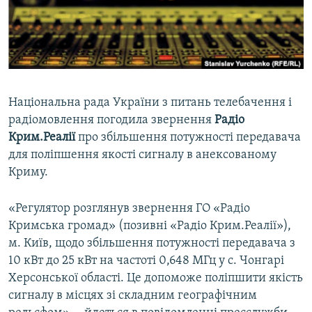
ВІДЕОУРОКИ «ELIFBE»
Русский
СВІДЧЕННЯ ОКУПАЦІЇ
Qırımtatar
УКРАЇНСЬКА ПРОБЛЕМА КРИМУ
ДОЛУЧАЙСЯ!
ІНФОГРАФІКА
Національна рада України з питань телебачення і
радіомовлення погодила звернення
Радіо
Крим.Реалії
про збільшення потужності передавача
Усі сайти RFE/RL
для поліпшення якості сигналу в анексованому
Криму.
«Регулятор розглянув звернення ГО «Радіо
Кримська громад» (позивні «Радіо Крим.Реалії»),
м. Київ, щодо збільшення потужності передавача з
10 кВт до 25 кВт на частоті 0,648 МГц у с. Чонгарі
Херсонської області. Це допоможе поліпшити якість
сигналу в місцях зі складним географічним