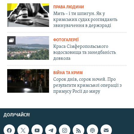
ПРАВА ЛЮДИНИ
Мить – і ти шпигун. Як у
кримських судах розглядають
звинувачення в держзраді
ФОТОГАЛЕРЕЇ
Краса Сімферопольського
водосховища та занедбаність
довкола
ВІЙНА ТА КРИМ
Сорок днів, сорок ночей. Про
результати кримської операції з
примусу Росії до миру
ДОЛУЧАЙСЯ!