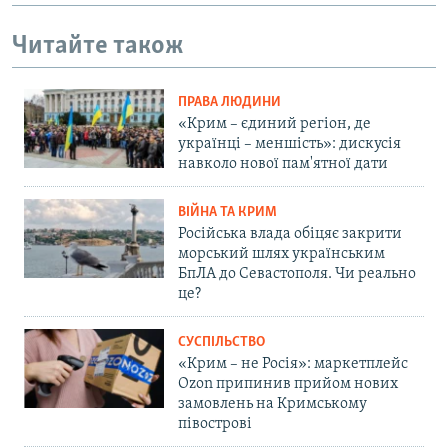
Читайте також
ПРАВА ЛЮДИНИ
«Крим – єдиний регіон, де
українці – меншість»: дискусія
навколо нової пам'ятної дати
ВІЙНА ТА КРИМ
Російська влада обіцяє закрити
морський шлях українським
БпЛА до Севастополя. Чи реально
це?
СУСПІЛЬСТВО
«Крим – не Росія»: маркетплейс
Ozon припинив прийом нових
замовлень на Кримському
півострові