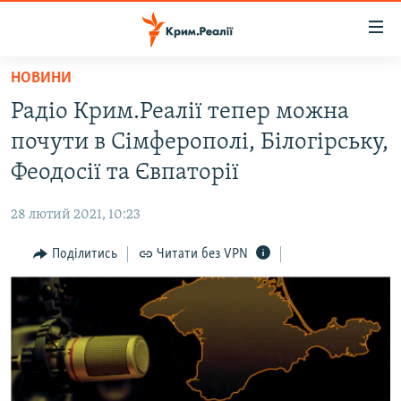
Доступність
посилання
Перейти
НОВИНИ
до
НОВИНИ
Радіо Крим.Реалії тепер можна
основного
ВОДА.КРИМ
матеріалу
почути в Сімферополі, Білогірську,
ВІДЕО ТА ФОТО
Перейти
Феодосії та Євпаторії
до
ПОЛІТИКА
основної
28 лютий 2021, 10:23
БЛОГИ
навігації
Перейти
Поділитись
Читати без VPN
ПОГЛЯД
до
ІНТЕРВ'Ю
пошуку
ВСЕ ЗА ДЕНЬ
СПЕЦПРОЕКТИ
ЯК ОБІЙТИ БЛОКУВАННЯ
ДЕПОРТАЦІЯ