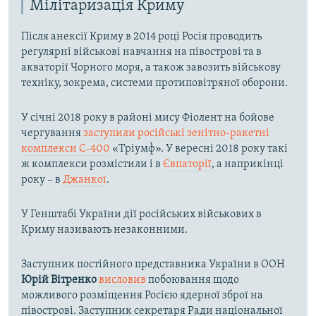
Мілітаризація Криму
Після анексії Криму в 2014 році Росія проводить
регулярні військові навчання на півострові та в
акваторії Чорного моря, а також завозить військову
техніку, зокрема, системи протиповітряної оборони.
У січні 2018 року в районі мису Фіолент на бойове
чергування
заступили російські зенітно-ракетні
комплекси С-400
«Тріумф». У вересні 2018 року такі
ж комплекси розмістили і в
Євпаторії
, а наприкінці
року – в
Джанкої
.
У Генштабі України дії російських військових в
Криму називають незаконними.
Заступник постійного представника України в ООН
Юрій Вітренко
висловив
побоювання щодо
можливого розміщення Росією ядерної зброї на
півострові. Заступник секретаря Ради національної