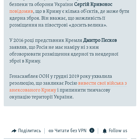
безпеки та оборони України
Сергій Кривонос
повідомив
, що в Криму є кілька об'єктів, де може бути
ядерна зброя. Він вважає, що можливість її
розміщення на півострові «досить велика».
У 2016 році представник Кремля
Дмитро Пєсков
заявляв, що Росія не має наміру ні з ким
обговорювати розміщення ядерної та неядерної
зброї в Криму.
Генасамблея ООН у грудні 2019 року ухвалила
резолюцію, що закликає Росію
вивести свої війська з
анексованого Криму
і припинити тимчасову
окупацію території України.
Поділитись
Читати без VPN
Follow us