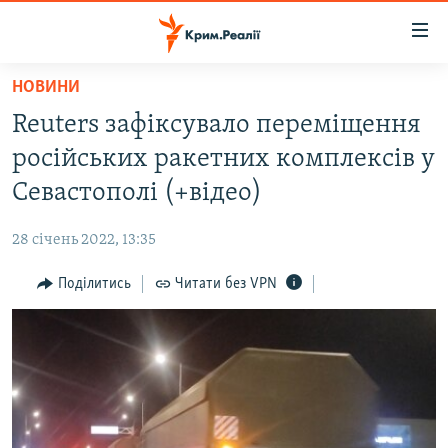
Доступність
посилання
Перейти
НОВИНИ
до
НОВИНИ
Reuters зафіксувало переміщення
основного
ВОДА.КРИМ
матеріалу
російських ракетних комплексів у
ВІДЕО ТА ФОТО
Перейти
Севастополі (+відео)
до
ПОЛІТИКА
основної
28 січень 2022, 13:35
БЛОГИ
навігації
Перейти
Поділитись
Читати без VPN
ПОГЛЯД
до
ІНТЕРВ'Ю
пошуку
ВСЕ ЗА ДЕНЬ
СПЕЦПРОЕКТИ
ЯК ОБІЙТИ БЛОКУВАННЯ
ДЕПОРТАЦІЯ