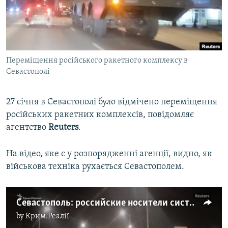
ВІДЕОУРОКИ «ELIFBE»
Русский
СВІДЧЕННЯ ОКУПАЦІЇ
Qırımtatar
УКРАЇНСЬКА ПРОБЛЕМА КРИМУ
Переміщення російського ракетного комплексу в
ДОЛУЧАЙСЯ!
ІНФОГРАФІКА
Севастополі
27 січня в Севастополі було відмічено переміщення
Усі сайти RFE/RL
російських ракетних комплексів, повідомляє
агентство
Reuters
.
На відео, яке є у розпорядженні агенції, видно, як
військова техніка рухається Севастополем.
Севастополь: российские носители системы противоракетной обороны на дороге города (видео)
by
Крим.Реалії