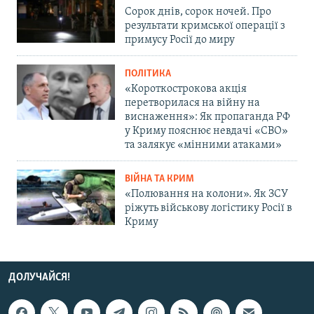
Сорок днів, сорок ночей. Про
результати кримської операції з
примусу Росії до миру
ПОЛІТИКА
«Короткострокова акція
перетворилася на війну на
виснаження»: Як пропаганда РФ
у Криму пояснює невдачі «СВО»
та залякує «мінними атаками»
ВІЙНА ТА КРИМ
«Полювання на колони». Як ЗСУ
ріжуть військову логістику Росії в
Криму
ДОЛУЧАЙСЯ!