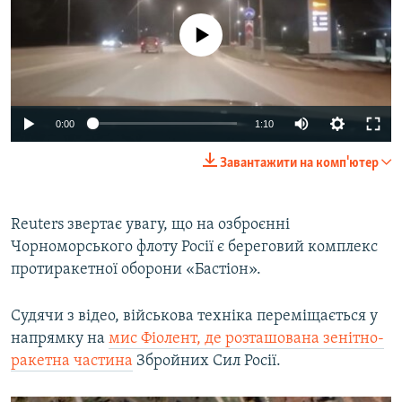
No media source currently available
Auto
0:00
1:10
240p
Завантажити на комп'ютер
360p
Auto
240p
360p
480p
480p
Reuters звертає увагу, що на озброєнні
Чорноморського флоту Росії є береговий комплекс
720p
720p
1080p
протиракетної оборони «Бастіон».
1080p
Судячи з відео, військова техніка переміщається у
напрямку на
мис Фіолент, де розташована зенітно-
ракетна частина
Збройних Сил Росії.