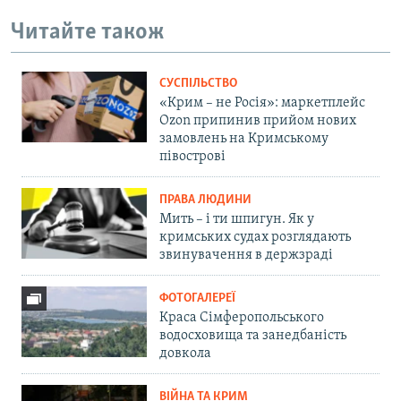
Читайте також
СУСПІЛЬСТВО
«Крим – не Росія»: маркетплейс
Ozon припинив прийом нових
замовлень на Кримському
півострові
ПРАВА ЛЮДИНИ
Мить – і ти шпигун. Як у
кримських судах розглядають
звинувачення в держзраді
ФОТОГАЛЕРЕЇ
Краса Сімферопольського
водосховища та занедбаність
довкола
ВІЙНА ТА КРИМ