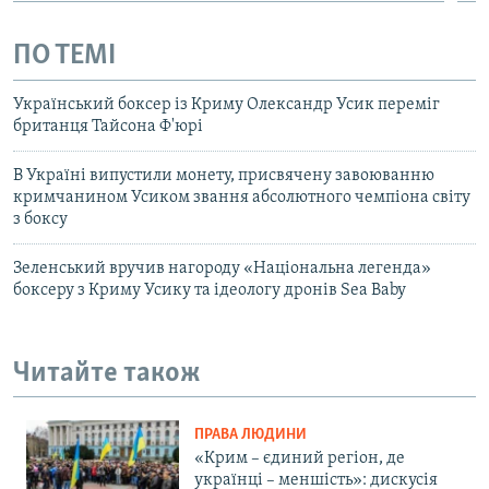
ПО ТЕМІ
Український боксер із Криму Олександр Усик переміг
британця Тайсона Ф'юрі
В Україні випустили монету, присвячену завоюванню
кримчанином Усиком звання абсолютного чемпіона світу
з боксу
Зеленський вручив нагороду «Національна легенда»
боксеру з Криму Усику та ідеологу дронів Sea Baby
Читайте також
ПРАВА ЛЮДИНИ
«Крим – єдиний регіон, де
українці – меншість»: дискусія