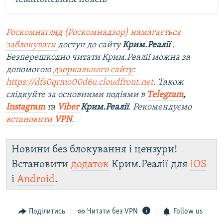
Роскомнагляд (Роскомнадзор) намагається
заблокувати
доступ до сайту
Крим.Реалії
.
Безперешкодно читати Крим.Реалії можна за
допомогою
дзеркального сайту
:
https://dfs0qrmo00d6u.cloudfront.net
. Також
слідкуйте за основними подіями в
Telegram
,
Instagram
та
Viber
Крим.Реалії
. Рекомендуємо
встановити
VPN
.
Новини без блокування і цензури!
Встановити
додаток
Крим.Реалії для
iOS
і
Android
.
Поділитись
Читати без VPN
Follow us