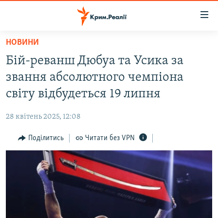
Доступність
посилання
Перейти
НОВИНИ
до
НОВИНИ
Бій-реванш Дюбуа та Усика за
основного
ВОДА.КРИМ
матеріалу
звання абсолютного чемпіона
ВІДЕО ТА ФОТО
Перейти
світу відбудеться 19 липня
до
ПОЛІТИКА
основної
28 квітень 2025, 12:08
БЛОГИ
навігації
Перейти
Поділитись
Читати без VPN
ПОГЛЯД
до
ІНТЕРВ'Ю
пошуку
ВСЕ ЗА ДЕНЬ
СПЕЦПРОЕКТИ
ЯК ОБІЙТИ БЛОКУВАННЯ
ДЕПОРТАЦІЯ