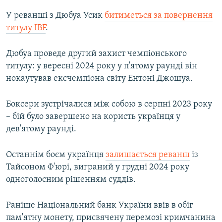
У реванші з Дюбуа Усик
битиметься за повернення
титулу IBF
.
Дюбуа проведе другий захист чемпіонського
титулу: у вересні 2024 року у п'ятому раунді він
нокаутував ексчемпіона світу Ентоні Джошуа.
Боксери зустрічалися між собою в серпні 2023 року
– бій було завершено на користь українця у
дев'ятому раунді.
Останнім боєм українця
залишається реванш
із
Тайсоном Ф'юрі, виграний у грудні 2024 року
одноголосним рішенням суддів.
Раніше Національний банк України ввів в обіг
пам'ятну монету, присвячену перемозі кримчанина