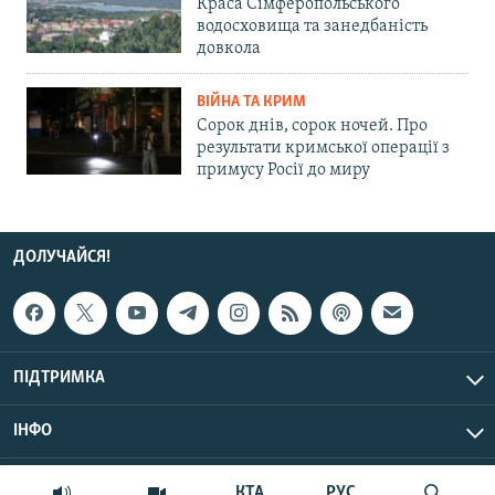
Краса Сімферопольського
водосховища та занедбаність
довкола
ВІЙНА ТА КРИМ
Сорок днів, сорок ночей. Про
результати кримської операції з
примусу Росії до миру
ДОЛУЧАЙСЯ!
ПІДТРИМКА
ІНФО
© Крим.Реалії, 2026 | Усі права застережено.
КТА
РУС