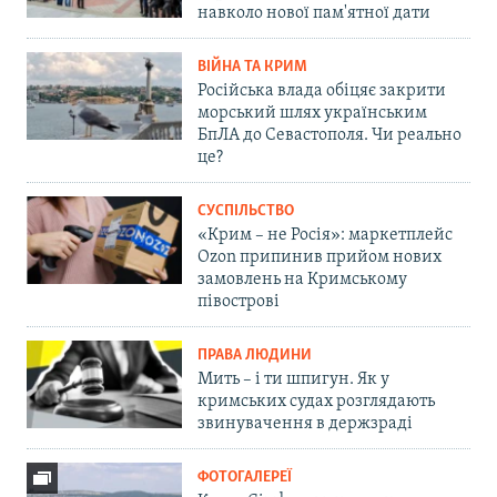
навколо нової пам'ятної дати
ВІЙНА ТА КРИМ
Російська влада обіцяє закрити
морський шлях українським
БпЛА до Севастополя. Чи реально
це?
СУСПІЛЬСТВО
«Крим – не Росія»: маркетплейс
Ozon припинив прийом нових
замовлень на Кримському
півострові
ПРАВА ЛЮДИНИ
Мить – і ти шпигун. Як у
кримських судах розглядають
звинувачення в держзраді
ФОТОГАЛЕРЕЇ