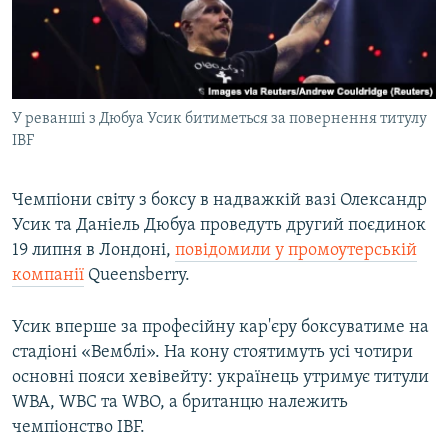
ВІДЕОУРОКИ «ELIFBE»
Русский
СВІДЧЕННЯ ОКУПАЦІЇ
Qırımtatar
УКРАЇНСЬКА ПРОБЛЕМА КРИМУ
У реванші з Дюбуа Усик битиметься за повернення титулу
ДОЛУЧАЙСЯ!
ІНФОГРАФІКА
IBF
Чемпіони світу з боксу в надважкій вазі Олександр
Усі сайти RFE/RL
Усик та Даніель Дюбуа проведуть другий поєдинок
19 липня в Лондоні,
повідомили у промоутерській
компанії
Queensberry.
Усик вперше за професійну кар'єру боксуватиме на
стадіоні «Вемблі». На кону стоятимуть усі чотири
основні пояси хевівейту: українець утримує титули
WBA, WBC та WBO, а британцю належить
чемпіонство IBF.