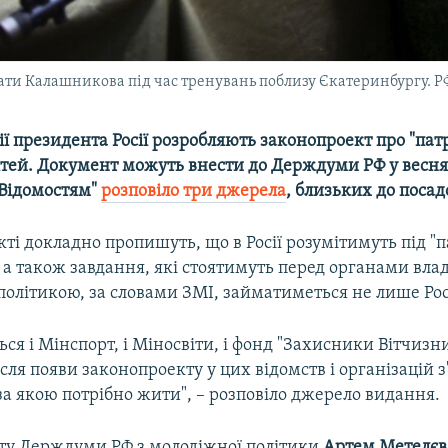
и Калашникова під час тренувань поблизу Єкатеринбургу. РФ
ії президента Росії розробляють законопроект про "пат
ітей. Документ можуть внести до Держдуми РФ у весня
"Відомостям"
розповіло три джерела
, близьких до посад
ті докладно пропишуть, що в Росії розумітимуть під "
а також завдання, які стоятимуть перед органами влади
олітикою, за словами ЗМІ, займатиметься не лише Ро
ся і Мінспорт, і Міносвіти, і фонд "Захисники Вітчизни"
сля появи законопроекту у цих відомств і організацій з
а якою потрібно жити", – розповіло джерело видання.
ету Держдуми РФ з молодіжної політики
Артем Метелєв