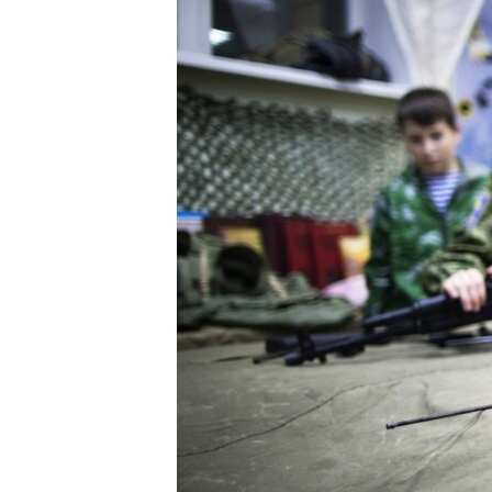
ВІДЕОУРОКИ «ELIFBE»
СВІДЧЕННЯ ОКУПАЦІЇ
УКРАЇНСЬКА ПРОБЛЕМА КРИМУ
ІНФОГРАФІКА