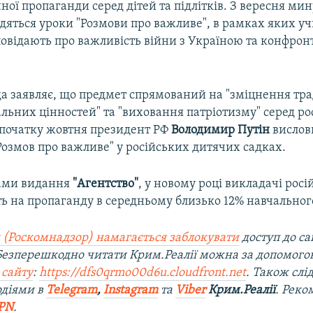
чної пропаганди серед дітей та підлітків. З вересня мин
дяться уроки "Розмови про важливе", в рамках яких у
овідають про важливість війни з Україною та конфронт
да заявляє, що предмет спрямований на "зміцнення тр
льних цінностей" та "виховання патріотизму" серед ро
 початку жовтня президент РФ
Володимир Путін
вислов
Розмов про важливе" у російських дитячих садках.
ками видання
"Агентство"
, у новому році викладачі рос
ь на пропаганду в середньому близько 12% навчального
 (Роскомнадзор) намагається заблокувати
доступ до са
 Безперешкодно читати Крим.Реалії можна за допомог
 сайту
:
https://dfs0qrmo00d6u.cloudfront.net
. Також слі
одіями в
Telegram
,
Instagram
та
Viber
Крим.Реалії
. Рек
PN
.