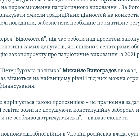
т на переосмислення патріотичного виховання". За йог
озпакувати смисли традиційних цінностей на конкрет
делі поведінки, забезпечити необхідне нормативне ре
рел "Відомостей", під час роботи над проектом закону
ропозиції самих депутатів, які спільно з сенаторами о
ію законопроекту про патріотичне виховання" з 2021 р
"Петербурзька політика"
Михайло Виноградов
вважає,
раз вітаються на найвищому рівні і під них можна отр
 фінансування.
е вирішується такою пропозицією – це прагнення задат
і освіти: зовні не порушуючи конституційну заборону 
е й не особливо дотримуючись її", – вважає експерт.
 повномасштабної війни в Україні російська влада сут