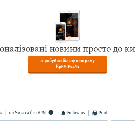
оналізовані новини просто до к
спробуй мобільну програму
Крим.Реалії
ь
Читати без VPN
Follow us
Print