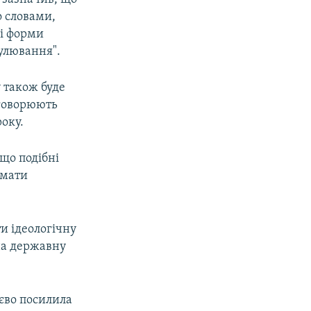
о словами,
ні форми
гулювання".
 також буде
бговорюють
оку.
 що подібні
имати
и ідеологічну
на державну
тєво посилила