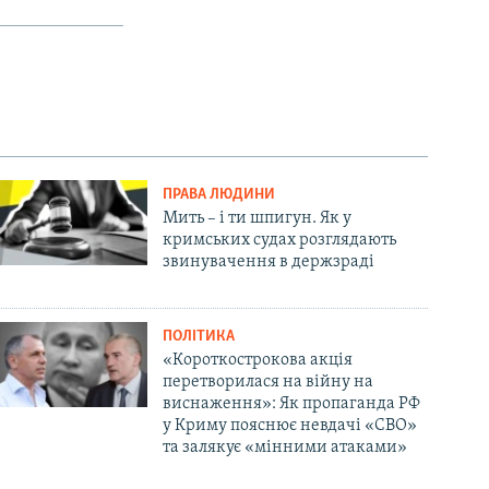
ПРАВА ЛЮДИНИ
Мить – і ти шпигун. Як у
кримських судах розглядають
звинувачення в держзраді
ПОЛІТИКА
«Короткострокова акція
перетворилася на війну на
виснаження»: Як пропаганда РФ
у Криму пояснює невдачі «СВО»
та залякує «мінними атаками»