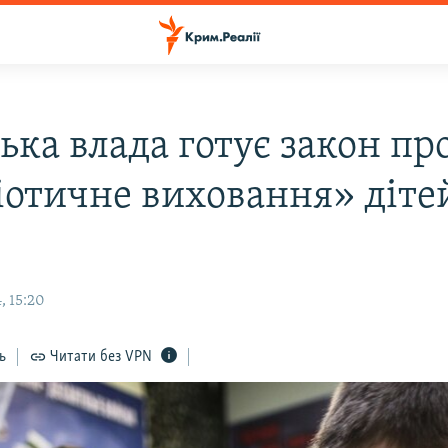
ька влада готує закон пр
іотичне виховання» діте
, 15:20
ь
Читати без VPN