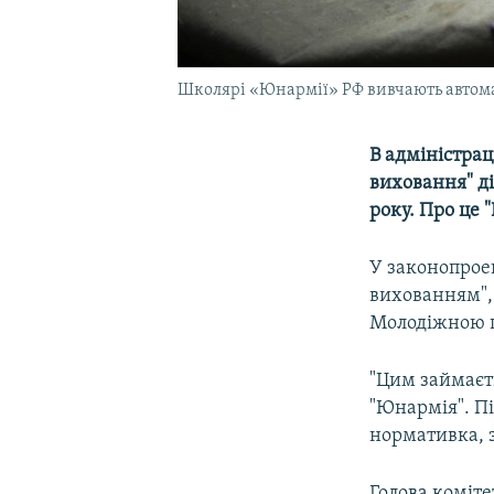
Школярі «Юнармії» РФ вивчають автомат
В адміністрац
виховання" д
року. Про це 
У законопроек
вихованням", 
Молодіжною п
"Цим займаєть
"Юнармія". Пі
нормативка, з
Голова коміт