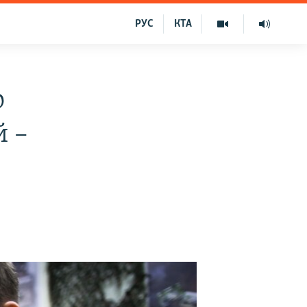
РУС
КТА
о
й –