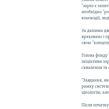
"зараз є запи
необхідно "р
взаємодії, мо
За даними дже
враховано і п
свою "концепц
Голова фонду 
ініціативи за
схвалення та
"Завдання, як
рамку систем
ідеологію, ал
Після початку