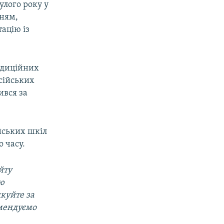
улого року у
чням,
ацію із
адиційних
сійських
ився за
ійських шкіл
 часу.
йту
ою
дкуйте за
омендуємо