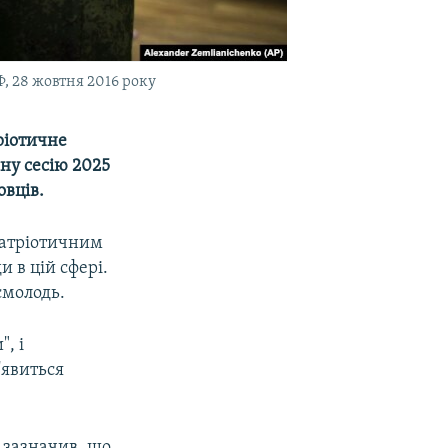
, 28 жовтня 2016 року
ріотичне
ну сесію 2025
овців.
патріотичним
 в цій сфері.
смолодь.
, і
'явиться
зазначив, що