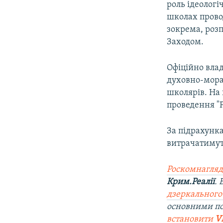
роль ідеологі
школах прово
зокрема, розп
Заходом.
Офіційно вла
духовно-мора
школярів. На
проведення "
За підрахун
витрачатимут
Роскомнагляд
Крим.Реалії
.
дзеркального
основними п
встановити
V