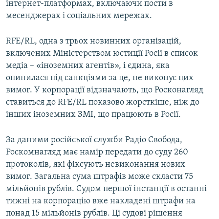
інтернет-платформах, включаючи пости в
месенджерах і соціальних мережах.
RFE/RL, одна з трьох новинних організацій,
включених Міністерством юстиції Росії в список
медіа – «іноземних агентів», і єдина, яка
опинилася під санкціями за це, не виконує цих
вимог. У корпорації відзначають, що Росконагляд
ставиться до RFE/RL показово жорсткіше, ніж до
інших іноземних ЗМІ, що працюють в Росії.
За даними російської служби Радіо Свобода,
Роскомнагляд має намір передати до суду 260
протоколів, які фіксують невиконання нових
вимог. Загальна сума штрафів може скласти 75
мільйонів рублів. Судом першої інстанції в останні
тижні на корпорацію вже накладені штрафи на
понад 15 мільйонів рублів. Ці судові рішення