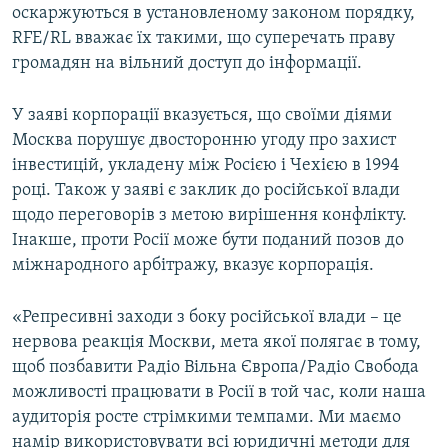
оскаржуються в установленому законом порядку,
RFE/RL вважає їх такими, що суперечать праву
громадян на вільний доступ до інформації.
У заяві корпорації вказується, що своїми діями
Москва порушує двосторонню угоду про захист
інвестицій, укладену між Росією і Чехією в 1994
році. Також у заяві є заклик до російської влади
щодо переговорів з метою вирішення конфлікту.
Інакше, проти Росії може бути поданий позов до
міжнародного арбітражу, вказує корпорація.
«Репресивні заходи з боку російської влади – це
нервова реакція Москви, мета якої полягає в тому,
щоб позбавити Радіо Вільна Європа/Радіо Свобода
можливості працювати в Росії в той час, коли наша
аудиторія росте стрімкими темпами. Ми маємо
намір використовувати всі юридичні методи для