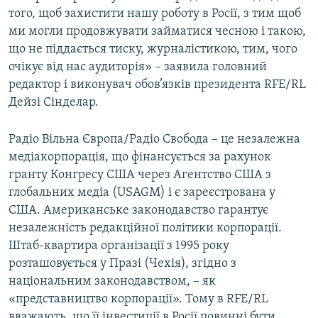
того, щоб захистити нашу роботу в Росії, з тим щоб
ми могли продовжувати займатися чесною і такою,
що не піддається тиску, журналістикою, тим, чого
очікує від нас аудиторія» – заявила головний
редактор і виконувач обов’язків президента RFE/RL
Дейзі Сінделар.
Радіо Вільна Європа/Радіо Свобода – це незалежна
медіакорпорація, що фінансується за рахунок
гранту Конгресу США через Агентство США з
глобальних медіа (USAGM) і є зареєстрована у
США. Американське законодавство гарантує
незалежність редакційної політики корпорації.
Штаб-квартира організації з 1995 року
розташовується у Празі (Чехія), згідно з
національним законодавством, – як
«представництво корпорації». Тому в RFE/RL
вважають, що її інвестиції в Росії повинні бути