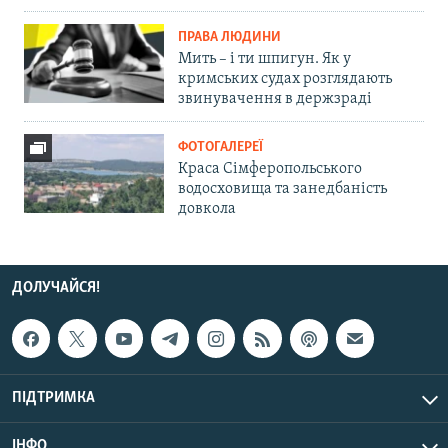
ПРАВА ЛЮДИНИ
Мить – і ти шпигун. Як у
кримських судах розглядають
звинувачення в держзраді
ФОТОГАЛЕРЕЇ
Краса Сімферопольського
водосховища та занедбаність
довкола
ДОЛУЧАЙСЯ!
ПІДТРИМКА
ІНФО