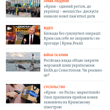
ПРАВА ЛЮДИНИ
«Крим – єдиний регіон, де
українці – меншість»: дискусія
навколо нової пам'ятної дати
ВІДЕО
Блокада без сухопутної операції:
Крим сам себе не заправить і не
прогодує | Крим.Реалії
ВІЙНА ТА КРИМ
Російська влада обіцяє закрити
морський шлях українським
БпЛА до Севастополя. Чи реально
це?
СУСПІЛЬСТВО
«Крим – не Росія»: маркетплейс
Ozon припинив прийом нових
замовлень на Кримському
півострові