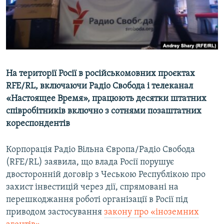
ВІДЕОУРОКИ «ELIFBE»
Русский
СВІДЧЕННЯ ОКУПАЦІЇ
Qırımtatar
УКРАЇНСЬКА ПРОБЛЕМА КРИМУ
ДОЛУЧАЙСЯ!
ІНФОГРАФІКА
На території Росії в російськомовних проєктах
RFE/RL, включаючи Радіо Свобода і телеканал
«Настоящее Время», працюють десятки штатних
Усі сайти RFE/RL
співробітників включно з сотнями позаштатних
кореспондентів
Корпорація Радіо Вільна Європа/Радіо Свобода
(RFE/RL) заявила, що влада Росії порушує
двосторонній договір з Чеською Республікою про
захист інвестицій через дії, спрямовані на
перешкоджання роботі організації в Росії під
приводом застосування
закону про «іноземних