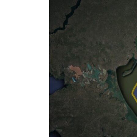
ВІДЕОУРОКИ «ELIFBE»
СВІДЧЕННЯ ОКУПАЦІЇ
УКРАЇНСЬКА ПРОБЛЕМА КРИМУ
ІНФОГРАФІКА