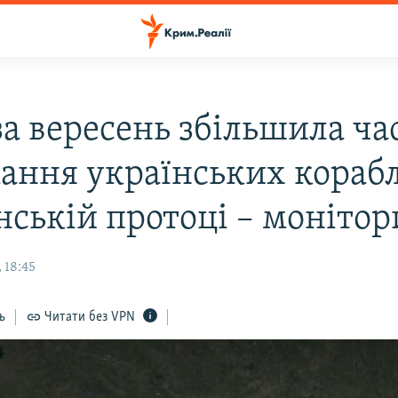
за вересень збільшила ча
ання українських корабл
нській протоці – монітор
 18:45
ь
Читати без VPN