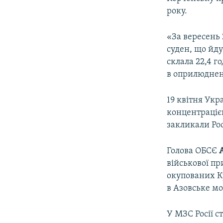
року.
«За вересень 
суден, що йду
склала 22,4 го
в оприлюднен
19 квітня Укр
концентраціє
закликали Ро
Голова ОБСЄ
військової пр
окупованих Кр
в Азовське мо
У МЗС Росії с