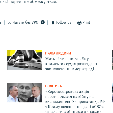
нські порти, не обмежується.
ь
Читати без VPN
Follow us
Print
ПРАВА ЛЮДИНИ
Мить – і ти шпигун. Як у
кримських судах розглядають
звинувачення в держзраді
ПОЛІТИКА
«Короткострокова акція
перетворилася на війну на
виснаження»: Як пропаганда РФ
у Криму пояснює невдачі «СВО»
та залякує «мінними атаками»