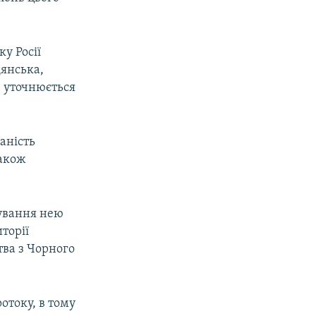
у Росії
дянська,
 – уточнюється
аність
також
щування нею
торії
тва з Чорного
отоку, в тому