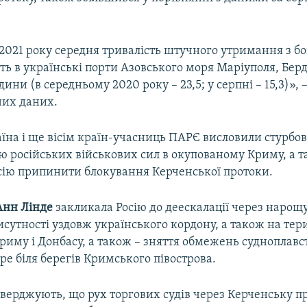
2021 року середня тривалість штучного утримання з бок
ть в українські порти Азовського моря Маріуполя, Бер
дини (в середньому 2020 року – 23,5; у серпні – 15,3)»,
их даних.
аїна і ще вісім країн-учасниць ПАРЄ висловили стурбов
ю російських військових сил в окупованому Криму, а 
сію припинити блокування Керченської протоки.
Анн Лінде
закликала Росію до деескалації через наро
исутності уздовж українського кордону, а також на тери
иму і Донбасу, а також – зняття обмежень судноплавс
ре біля берегів Кримського півострова.
тверджують, що рух торгових судів через Керченську пр