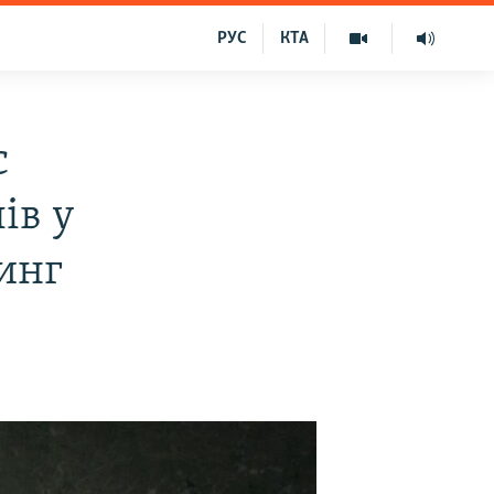
РУС
КТА
с
ів у
инг