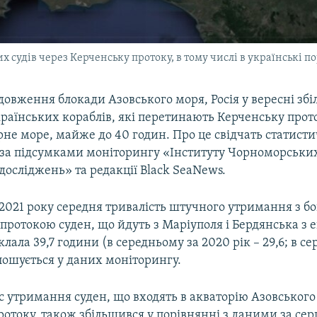
х судів через Керченську протоку, в тому числі в українські п
овження блокади Азовського моря, Росія у вересні зб
раїнських кораблів, які перетинають Керченську прот
не море, майже до 40 годин. Про це свідчать статисти
за підсумками моніторингу «Інституту Чорноморськи
досліджень» та редакції Black SeaNews.
2021 року середня тривалість штучного утримання з бок
протокою суден, що йдуть з Маріуполя і Бердянська з
лала 39,7 години (в середньому за 2020 рік – 29,6; в се
олошується у даних моніторингу.
с утримання суден, що входять в акваторію Азовського
отоку, також збільшився у порівнянні з даними за сер