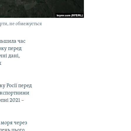
орти, не обмежується
ільшила час
оку перед
чні дані,
х
у Росії перед
 експортними
рпні 2021 –
 моря через
пень цього