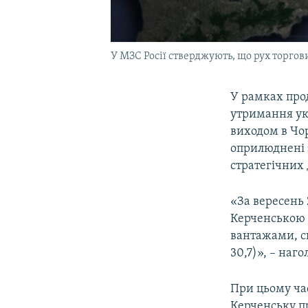
У МЗС Росії стверджують, що рух торгови
У рамках прод
утримання ук
виходом в Чор
оприлюднені 
стратегічних 
«За вересень 
Керченською 
вантажами, ск
30,7)», – наг
При цьому ча
Керченську пр