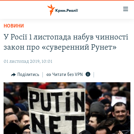
Доступність
посилання
Перейти
НОВИНИ
до
НОВИНИ
У Росії 1 листопада набув чинності
основного
ВОДА.КРИМ
матеріалу
закон про «суверенний Рунет»
ВІДЕО ТА ФОТО
Перейти
до
01 листопад 2019, 10:01
ПОЛІТИКА
основної
БЛОГИ
Поділитись
Читати без VPN
навігації
Перейти
ПОГЛЯД
до
ІНТЕРВ'Ю
пошуку
ВСЕ ЗА ДЕНЬ
СПЕЦПРОЕКТИ
ЯК ОБІЙТИ БЛОКУВАННЯ
ДЕПОРТАЦІЯ