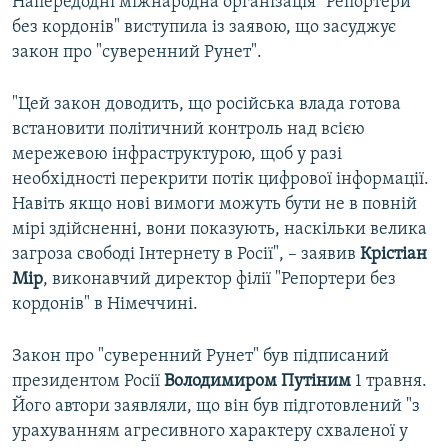
Напередодні міжнародна організація "Репортери
без кордонів" виступила із заявою, що засуджує
закон про "суверенний Рунет".
"Цей закон доводить, що російська влада готова
встановити політичний контроль над всією
мережевою інфраструктурою, щоб у разі
необхідності перекрити потік цифрової інформації.
Навіть якщо нові вимоги можуть бути не в повній
мірі здійсненні, вони показують, наскільки велика
загроза свободі Інтернету в Росії", – заявив
Крістіан
Мір
, виконавчий директор філії "Репортери без
кордонів" в Німеччині.
Закон про "суверенний Рунет" був підписаний
президентом Росії
Володимиром Путіним
1 травня.
Його автори заявляли, що він був підготовлений "з
урахуванням агресивного характеру схваленої у