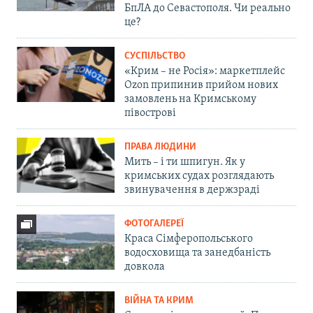
БпЛА до Севастополя. Чи реально
це?
СУСПІЛЬСТВО
«Крим – не Росія»: маркетплейс
Ozon припинив прийом нових
замовлень на Кримському
півострові
ПРАВА ЛЮДИНИ
Мить – і ти шпигун. Як у
кримських судах розглядають
звинувачення в держзраді
ФОТОГАЛЕРЕЇ
Краса Сімферопольського
водосховища та занедбаність
довкола
ВІЙНА ТА КРИМ