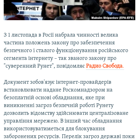
ВІДЕОУРОКИ «ELIFBE»
Русский
СВІДЧЕННЯ ОКУПАЦІЇ
Qırımtatar
УКРАЇНСЬКА ПРОБЛЕМА КРИМУ
З 1 листопада в Росії набрала чинності велика
ДОЛУЧАЙСЯ!
ІНФОГРАФІКА
частина положень закону про забезпечення
безпечного і сталого функціонування російського
сегмента інтернету – так званого закону про
"суверенний Рунет", повідомляє
Радио Свобода
.
Усі сайти RFE/RL
Документ зобов'язує інтернет-провайдерів
встановлювати надане Роскомнадзором на
безоплатній основі обладнання, яке при
виникненні загроз безпечній роботі Рунету
дозволить відомству здійснювати централізоване
управління мережею. В інший час обладнання
використовуватиметься для блокування
заборонених ресурсів. Перелік загроз державі поки