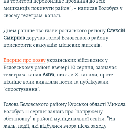
на території переконливе прохання до всіх
мешканців покинути район", – написав Волобуєв у
своєму телеграм-каналі.
Днем раніше тво глави російського регіону
Олексій
Смирнов
доручав голові Бєловського району
прискорити евакуацію місцевих жителів.
Вперше про появу
українських військових у
Бєловському районі ввечері 10 серпня, зазначає
телеграм-канал
Astra
, писали Z-канали, проте
пізніше вони видаляли пости та публікували
"спростування".
Голова Бєловського району Курської області Микола
Волобуєв 11 серпня заявив про "напружену
обстановку" в районі муніципальної освіти. "На
жаль, події, які відбулися вчора після заходу