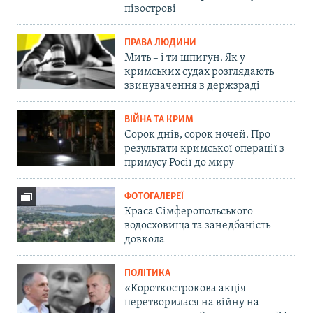
півострові
ПРАВА ЛЮДИНИ
Мить – і ти шпигун. Як у
кримських судах розглядають
звинувачення в держзраді
ВІЙНА ТА КРИМ
Сорок днів, сорок ночей. Про
результати кримської операції з
примусу Росії до миру
ФОТОГАЛЕРЕЇ
Краса Сімферопольського
водосховища та занедбаність
довкола
ПОЛІТИКА
«Короткострокова акція
перетворилася на війну на