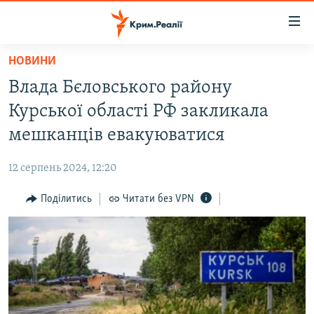
Доступність
посилання
Перейти
НОВИНИ
до
НОВИНИ
Влада Бєловського району
основного
ВОДА.КРИМ
матеріалу
Курської області РФ закликала
ВІДЕО ТА ФОТО
Перейти
мешканців евакуюватися
до
ПОЛІТИКА
основної
12 серпень 2024, 12:20
БЛОГИ
навігації
Перейти
Поділитись
Читати без VPN
ПОГЛЯД
до
ІНТЕРВ'Ю
пошуку
ВСЕ ЗА ДЕНЬ
СПЕЦПРОЕКТИ
ЯК ОБІЙТИ БЛОКУВАННЯ
ДЕПОРТАЦІЯ