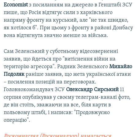
Economist
з посиланням на джерело в Генштабі ЗСУ
пише, що Росія відтягує сили з харківського
напряму фронту на курський, але "не так швидко,
як хотілося б". При цьому з фронту в районі Донбасу
вона відтягнута значно менше за війська.
Сам Зеленський у суботньому відеозверненні
заявив, що йдеться про "витіснення війни на
територію агресора". Радник Зеленського
Михайло
Подоляк
раніше заявив, що мета української атаки
– посилення позицій на переговорах.
Головнокомандувач ЗСУ
Олександр Сирський
11
серпня опублікував у своєму телеграм-каналі фото,
де він стоїть, зважаючи на все, біля карти в
польовому штабі, і написав: "Продовжуємо
операцію".
Роскомнагляд (Роскомнадзор) намагається