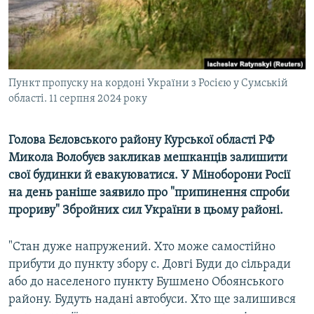
ВІДЕОУРОКИ «ELIFBE»
Русский
СВІДЧЕННЯ ОКУПАЦІЇ
Qırımtatar
УКРАЇНСЬКА ПРОБЛЕМА КРИМУ
Пункт пропуску на кордоні України з Росією у Сумській
ДОЛУЧАЙСЯ!
ІНФОГРАФІКА
області. 11 серпня 2024 року
Голова Бєловського району Курської області РФ
Усі сайти RFE/RL
Микола Волобуєв закликав мешканців залишити
свої будинки й евакуюватися. У Міноборони Росії
на день раніше заявило про "припинення спроби
прориву" Збройних сил України в цьому районі.
"Стан дуже напружений. Хто може самостійно
прибути до пункту збору с. Довгі Буди до сільради
або до населеного пункту Бушмено Обоянського
району. Будуть надані автобуси. Хто ще залишився