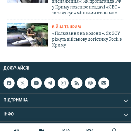
виснаження»: Як пропаганда РФ
у Криму пояснює невдачі «СВО»
та залякує «мінними атаками»
ВІЙНА ТА КРИМ
«Полювання на колони». Як ЗСУ
ріжуть військову логістику Росії в
Криму
ДОЛУЧАЙСЯ!
ПІДТРИМКА
ІНФО
© Крим.Реалії, 2026 | Усі права застережено.
КТА
РУС