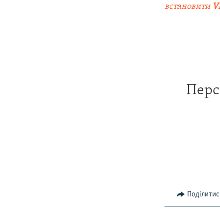
встановити
V
Перс
Поділитис