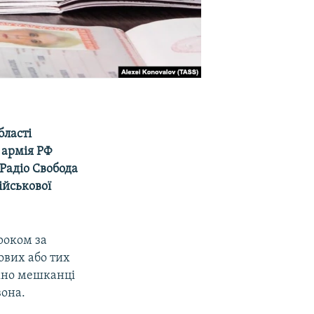
бласті
 армія РФ
 Радіо Свобода
ійськової
роком за
ових або тих
ажно мешканці
вона.