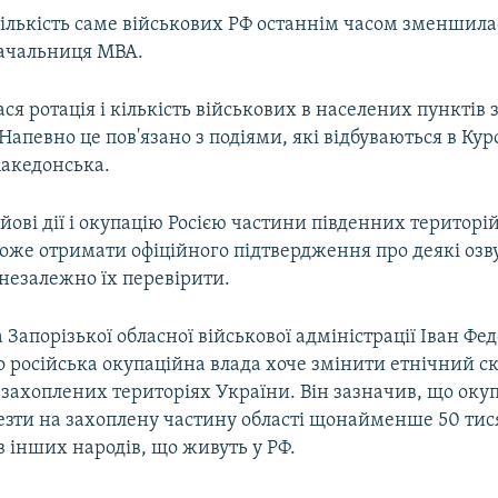
кількість саме військових РФ останнім часом зменшила
ачальниця МВА.
ася ротація і кількість військових в населених пунктів
апевно це пов'язано з подіями, які відбуваються в Кур
акедонська.
ойові дії і окупацію Росією частини південних територі
може отримати офіційного підтвердження про деякі озв
незалежно їх перевірити.
 Запорізької обласної військової адміністрації Іван Фе
 російська окупаційна влада хоче змінити етнічний с
 захоплених територіях України. Він зазначив, що оку
езти на захоплену частину області щонайменше 50 тися
 інших народів, що живуть у РФ.