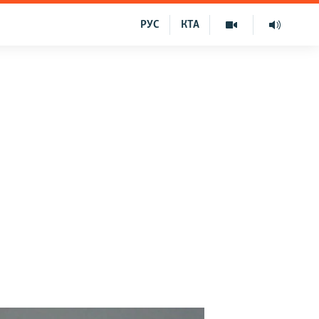
РУС
КТА