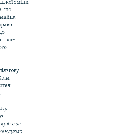
ицької зміни
в, що
 майна
право
що
 – «це
ого
пільгову
Крім
ителі
.
йту
ою
дкуйте за
омендуємо