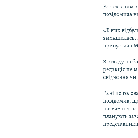
Разом з цим 
повідомила н
«В них відбул
зменшилась. Н
припустила М
З огляду на б
редакція не 
свідчення чи 
Раніше голова
повідомив, що
населення на
планують зав
представників