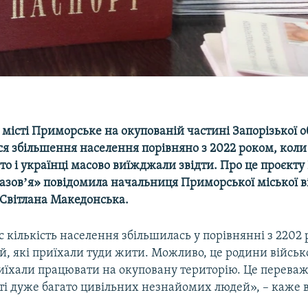
місті Приморське на окупованій частині Запорізької о
ся збільшення населення порівняно з 2022 роком, коли
то і українці масово виїжджали звідти. Про це проєкту
зовʼя» повідомила начальниця Приморської міської в
 Світлана Македонська.
 кількість населення збільшилась у порівнянні з 2202 
й, які приїхали туди жити. Можливо, це родини військ
риїхали працювати на окуповану територію. Це перев
сті дуже багато цивільних незнайомих людей», – каже 