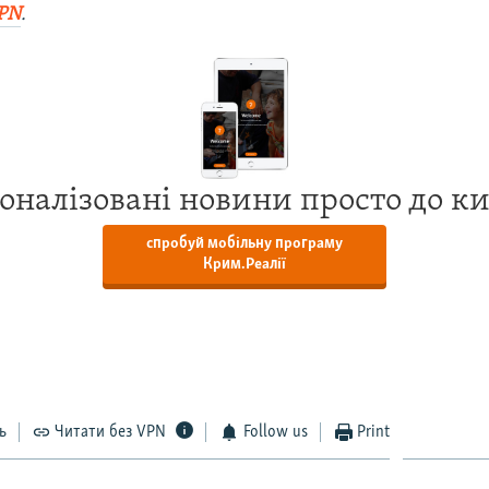
PN
.
оналізовані новини просто до к
спробуй мобільну програму
Крим.Реалії
ь
Читати без VPN
Follow us
Print