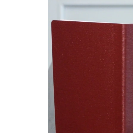
ВІДЕОУРОКИ «ELIFBE»
СВІДЧЕННЯ ОКУПАЦІЇ
УКРАЇНСЬКА ПРОБЛЕМА КРИМУ
ІНФОГРАФІКА