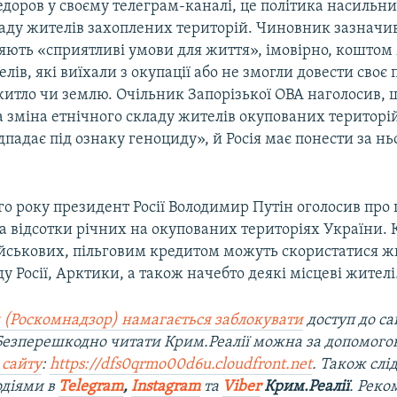
доров у своєму телеграм-каналі, це політика насильн
ладу жителів захоплених територій. Чиновник зазначи
цяють «сприятливі умови для життя», імовірно, коштом
лів, які виїхали з окупації або не змогли довести своє 
житло чи землю. Очільник Запорізької ОВА наголосив, 
 зміна етнічного складу жителів окупованих територій
дпадає під ознаку геноциду», й Росія має понести за нь
о року президент Росії Володимир Путін оголосив про 
ва відсотки річних на окупованих територіях України. 
ійськових, пільговим кредитом можуть скористатися ж
у Росії, Арктики, а також начебто деякі місцеві жителі
 (Роскомнадзор) намагається заблокувати
доступ до са
 Безперешкодно читати Крим.Реалії можна за допомог
 сайту
:
https://dfs0qrmo00d6u.cloudfront.net
. Також слі
одіями в
Telegram
,
Instagram
та
Viber
Крим.Реалії
. Рек