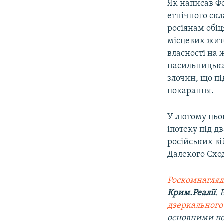
Як написав Фе
етнічного ск
росіянам обі
місцевих жите
власності на 
насильницька
злочин, що пі
покарання.
У лютому цьог
іпотеку під д
російських в
Далекого Сход
Роскомнагляд
Крим.Реалії
.
дзеркального
основними п