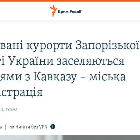
вані курорти Запорізької
ті України заселяються
ями з Кавказу – міська
істрація
4, 19:00
ь
Читати без VPN