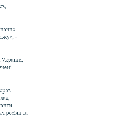
сь,
 значно
ську», –
й України,
учені
доров
клад
панти
ч росіян та