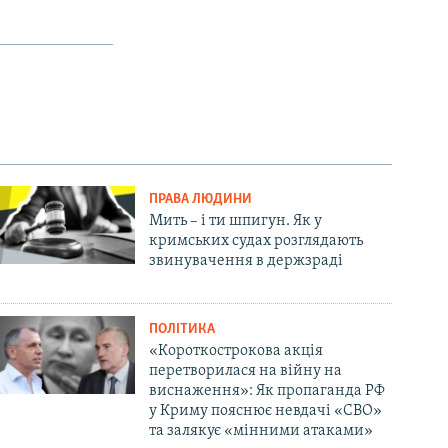
ПРАВА ЛЮДИНИ
Мить – і ти шпигун. Як у
кримських судах розглядають
звинувачення в держзраді
ПОЛІТИКА
«Короткострокова акція
перетворилася на війну на
виснаження»: Як пропаганда РФ
у Криму пояснює невдачі «СВО»
та залякує «мінними атаками»