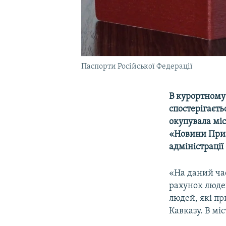
Паспорти Російської Федерації
В курортному 
спостерігаєть
окупувала міс
«Новини Приа
адміністрації
«На даний час
рахунок люде
людей, які п
Кавказу. В мі