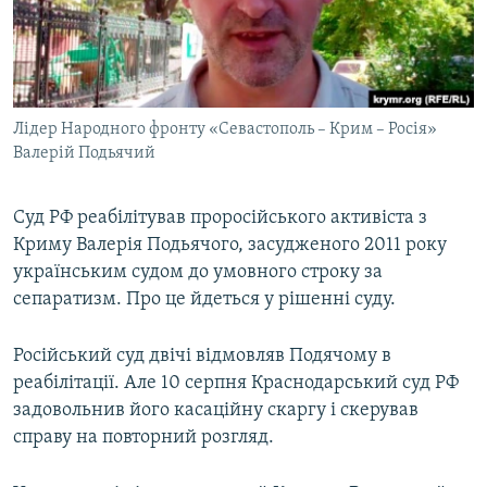
ВІДЕОУРОКИ «ELIFBE»
Русский
СВІДЧЕННЯ ОКУПАЦІЇ
Qırımtatar
УКРАЇНСЬКА ПРОБЛЕМА КРИМУ
Лідер Народного фронту «Севастополь – Крим – Росія»
ДОЛУЧАЙСЯ!
ІНФОГРАФІКА
Валерій Подьячий
Суд РФ реабілітував проросійського активіста з
Усі сайти RFE/RL
Криму Валерія Подьячого, засудженого 2011 року
українським судом до умовного строку за
сепаратизм. Про це йдеться у рішенні суду.
Російський суд двічі відмовляв Подячому в
реабілітації. Але 10 серпня Краснодарський суд РФ
задовольнив його касаційну скаргу і скерував
справу на повторний розгляд.