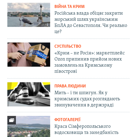
ВІЙНА ТА КРИМ
Російська влада обіцяє закрити
морський шлях українським
БпЛА до Севастополя. Чи реально
це?
СУСПІЛЬСТВО
«Крим – не Росія»: маркетплейс
Ozon припинив прийом нових
замовлень на Кримському
півострові
ПРАВА ЛЮДИНИ
Мить – і ти шпигун. Як у
кримських судах розглядають
звинувачення в держзраді
ФОТОГАЛЕРЕЇ
Краса Сімферопольського
водосховища та занедбаність