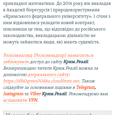
прикладної математики. До 2016 року він викладав
в Академії біоресурсів і природокористування
«Кримського федерального університету». 1 січня з
ним відмовилися укладати новий контракт,
пояснивши це тим, що відповідно до російського
законодавства, викладацькою діяльністю не
можуть займатися люди, які мають судимість.
Роскомнагляд (Роскомнадзор) намагається
заблокувати
доступ до сайту
Крим.Реалії
.
Безперешкодно читати Крим.Реалії можна за
допомогою
дзеркального сайту
:
https://dfs0qrmo00d6u.cloudfront.net
. Також
слідкуйте за основними подіями в
Telegram
,
Instagram
та
Viber
Крим.Реалії
. Рекомендуємо вам
встановити
VPN
.