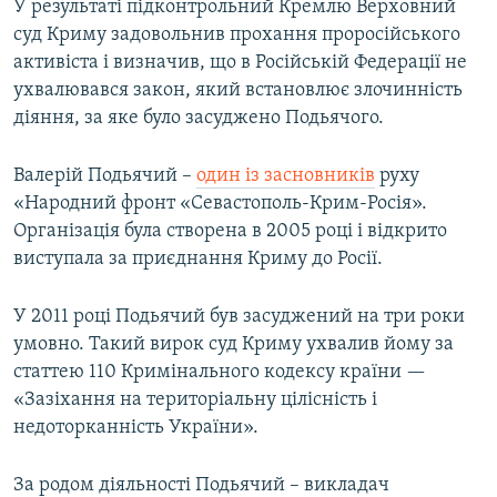
У результаті підконтрольний Кремлю Верховний
суд Криму задовольнив прохання проросійського
активіста і визначив, що в Російській Федерації не
ухвалювався закон, який встановлює злочинність
діяння, за яке було засуджено Подьячого.
Валерій Подьячий –
один із засновників
руху
«Народний фронт «Севастополь-Крим-Росія».
Організація була створена в 2005 році і відкрито
виступала за приєднання Криму до Росії.
У 2011 році Подьячий був засуджений на три роки
умовно. Такий вирок суд Криму ухвалив йому за
статтею 110 Кримінального кодексу країни —
«Зазіхання на територіальну цілісність і
недоторканність України».
За родом діяльності Подьячий – викладач