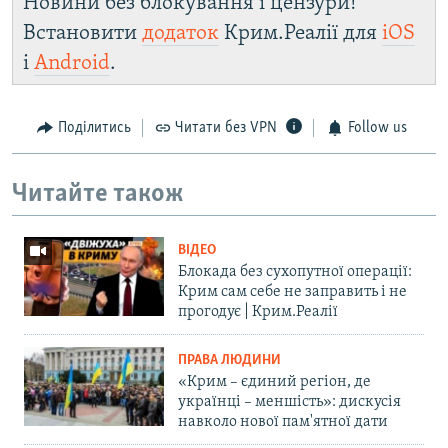
Новини без блокування і цензури!
Встановити
додаток
Крим.Реалії для
iOS
і
Android
.
Поділитись
Читати без VPN
Follow us
Читайте також
ВІДЕО
Блокада без сухопутної операції:
Крим сам себе не заправить і не
прогодує | Крим.Реалії
ПРАВА ЛЮДИНИ
«Крим – єдиний регіон, де
українці – меншість»: дискусія
навколо нової пам'ятної дати