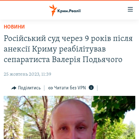
Доступність
посилання
Перейти
НОВИНИ
до
НОВИНИ
Російський суд через 9 років після
основного
ВОДА.КРИМ
матеріалу
анексії Криму реабілітував
ВІДЕО ТА ФОТО
Перейти
сепаратиста Валерія Подьячого
до
ПОЛІТИКА
основної
25 жовтень 2023, 11:39
БЛОГИ
навігації
Перейти
Поділитись
Читати без VPN
ПОГЛЯД
до
ІНТЕРВ'Ю
пошуку
ВСЕ ЗА ДЕНЬ
СПЕЦПРОЕКТИ
ЯК ОБІЙТИ БЛОКУВАННЯ
ДЕПОРТАЦІЯ