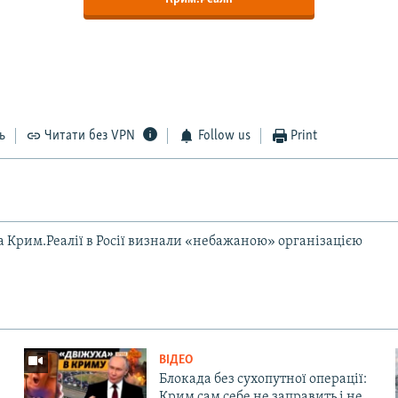
ь
Читати без VPN
Follow us
Print
та Крим.Реалії в Росії визнали «небажаною» організацією
ВІДЕО
Блокада без сухопутної операції:
Крим сам себе не заправить і не