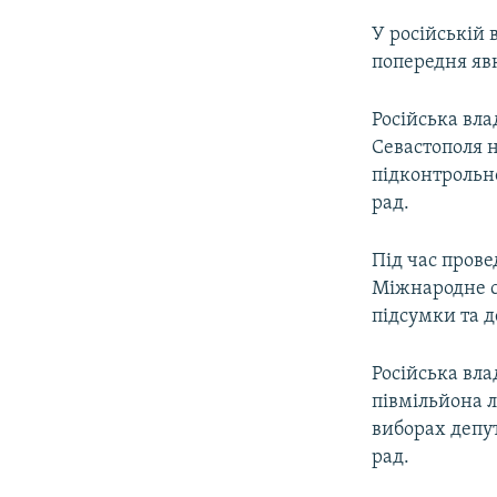
У російській 
попередня явк
Російська вла
Севастополя н
підконтрольно
рад.
Під час прове
Міжнародне сп
підсумки та д
Російська вла
півмільйона 
виборах депут
рад.