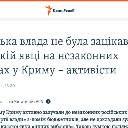
ька влада не була зацікавл
окій явці на незаконних
ах у Криму – активісти
4, 13:30
ь
Читати без VPN
му Криму активно залучали до незаконних російських
ртії влади» з-поміж бюджетників, але не докладали зу
 високої явки «інших виборців». Такою думкою поділи