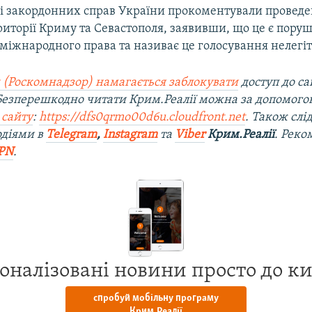
ві закордонних справ України прокоментували проведе
ериторії Криму та Севастополя, заявивши, що це є пор
 міжнародного права та називає це голосування нелег
 (Роскомнадзор) намагається заблокувати
доступ до са
 Безперешкодно читати Крим.Реалії можна за допомог
 сайту
:
https://dfs0qrmo00d6u.cloudfront.net
. Також слі
одіями в
Telegram
,
Instagram
та
Viber
Крим.Реалії
. Рек
PN
.
оналізовані новини просто до к
спробуй мобільну програму
Крим.Реалії