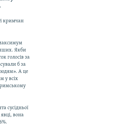
.
ті кримчан
а максимум
інших. Якби
ок голосів за
сували б за
людям». А це
м у всіх
 кримському
та сусідньої
 явці, вона
6%.