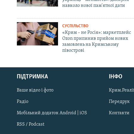
навколо нової пам'ятної дати
СУСПІЛЬСТВО
«Крим – не Росія»: маркетплейс
Ozon припинив прийом нових
замовлень на Кримському
півострові
Русский
ПІДТРИМКА
ІНФО
Qırımtatar
Ваше відео і фото
Крим.Реалії
ДОЛУЧАЙСЯ!
Радіо
Передрук
Мобільний додаток Android | iOS
Контакти
RSS / Podcast
Усі сайти RFE/RL