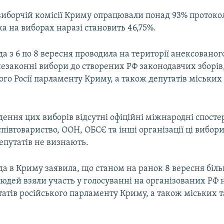
виборчій комісії Криму опрацювали понад 93% протокол
а на виборах наразі становить 46,75%.
да з 6 по 8 вересня проводила на території анексовано
езаконні вибори до створених РФ законодавчих зборів
го Росії парламенту Криму, а також депутатів міських 
дення цих виборів відсутні офіційні міжнародні спостер
івтовариство, ООН, ОБСЄ та інші організації ці вибори,
епутатів не визнають.
да в Криму заявила, що станом на ранок 8 вересня біл
людей взяли участь у голосуванні на організованих РФ
атів російського парламенту Криму, а також міських т