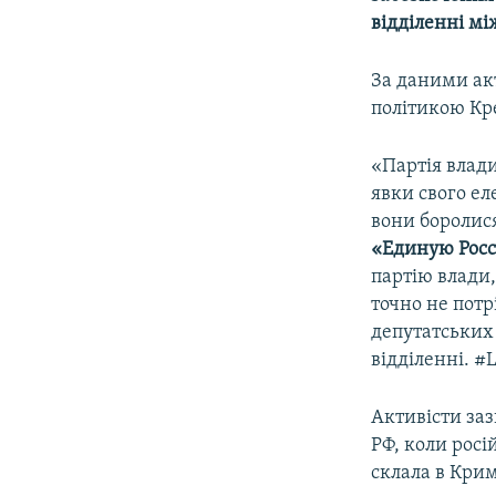
ВІДЕОУРОКИ «ELIFBE»
відділенні мі
СВІДЧЕННЯ ОКУПАЦІЇ
За даними акт
УКРАЇНСЬКА ПРОБЛЕМА КРИМУ
політикою Кре
ІНФОГРАФІКА
«Партія влади
явки свого ел
вони боролися
«Единую Рос
партію влади,
точно не потр
депутатських
відділенні. #
Активісти заз
РФ, коли росі
склала в Крим