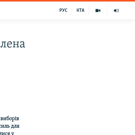
РУС
КТА
ена ​​
 виборів
силь для
лися у