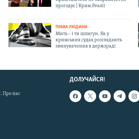
прогодує | Крим.Реалії
ПРАВА ЛЮДИНИ
Мить – і ти шпигун. Як у
кримських судах розглядають
звинувачення в держзраді
ДОЛУЧАЙСЯ!
. Про нас