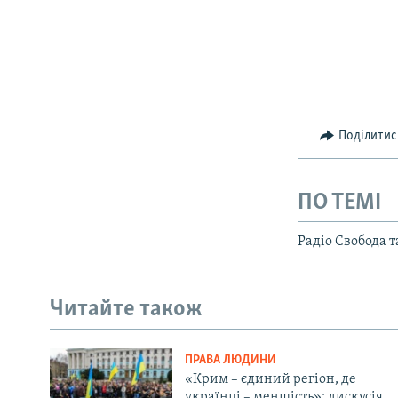
Поділитис
ПО ТЕМІ
Радіо Свобода 
Читайте також
ПРАВА ЛЮДИНИ
«Крим – єдиний регіон, де
українці – меншість»: дискусія