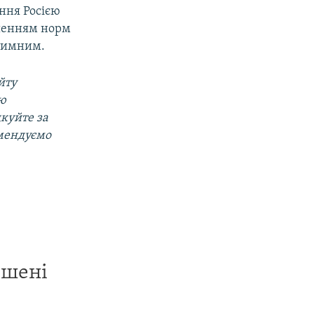
ння Росією
ушенням норм
ітимним.
йту
ою
дкуйте за
омендуємо
ишені