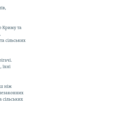
ів,
го Криму та
,
та сільських
ігачі.
 їхні
ьш ніж
 незаконних
а сільських