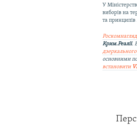
У Міністерст
виборів на т
та принципів
Роскомнагляд
Крим.Реалії
.
дзеркального
основними п
встановити
V
Перс