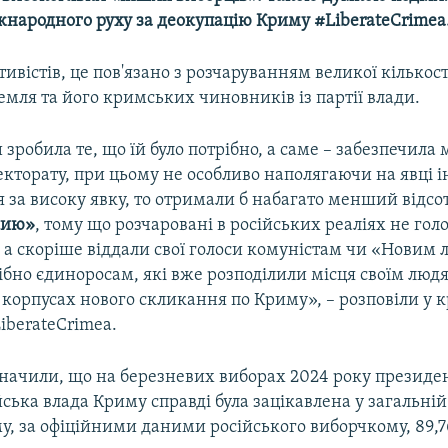
жнародного руху за деокупацію Криму #LiberateCrimea
ивістів, це пов'язано з розчаруванням великої кількос
мля та його кримських чиновників із партії влади.
 зробила те, що їй було потрібно, а саме – забезпечил
екторату, при цьому не особливо наполягаючи на явці 
 за високу явку, то отримали б набагато менший відсот
сию»
, тому що розчаровані в російських реаліях не голо
 а скоріше віддали свої голоси комуністам чи «Новим 
ібно єдиноросам, які вже розподілили місця своїм людя
 корпусах нового скликання по Криму», – розповіли у
LiberateCrimea.
начили, що на березневих виборах 2024 року президен
йська влада Криму справді була зацікавлена у загальній
у, за офіційними даними російського виборчкому, 89,7