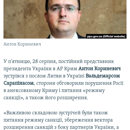
ВІДЕОУРОКИ «ELIFBE»
Русский
СВІДЧЕННЯ ОКУПАЦІЇ
Qırımtatar
УКРАЇНСЬКА ПРОБЛЕМА КРИМУ
ДОЛУЧАЙСЯ!
ІНФОГРАФІКА
Антон Кориневич
У п'ятницю, 28 серпня, постійний представник
Усі сайти RFE/RL
президента України в АР Крим
Антон Кориневич
зустрівся з послом Литви в Україні
Вальдемарсом
Сарапінасом
, сторони обговорили порушення Росії
в анексованому Криму і питання «режиму
санкції», а також його розширення.
«Важливою складовою зустрічей були також
питання режиму санкції, збереження вектора
розширення санкцій з боку партнерів України, а