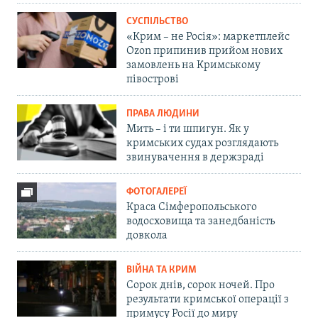
СУСПІЛЬСТВО
«Крим – не Росія»: маркетплейс
Ozon припинив прийом нових
замовлень на Кримському
півострові
ПРАВА ЛЮДИНИ
Мить – і ти шпигун. Як у
кримських судах розглядають
звинувачення в держзраді
ФОТОГАЛЕРЕЇ
Краса Сімферопольського
водосховища та занедбаність
довкола
ВІЙНА ТА КРИМ
Сорок днів, сорок ночей. Про
результати кримської операції з
примусу Росії до миру