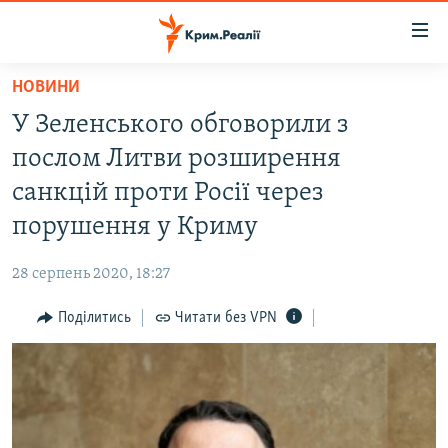
Доступність
посилання
Перейти
НОВИНИ
до
НОВИНИ
У Зеленського обговорили з
основного
ВОДА.КРИМ
матеріалу
послом Литви розширення
ВІДЕО ТА ФОТО
Перейти
санкцій проти Росії через
до
ПОЛІТИКА
порушення у Криму
основної
БЛОГИ
навігації
28 серпень 2020, 18:27
Перейти
ПОГЛЯД
до
Поділитись
Читати без VPN
ІНТЕРВ'Ю
пошуку
ВСЕ ЗА ДЕНЬ
СПЕЦПРОЕКТИ
ЯК ОБІЙТИ БЛОКУВАННЯ
ДЕПОРТАЦІЯ