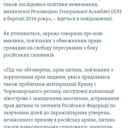
також послідовної політики невизнання,
визначеної Резолюцією Генеральної Асамблеї ООН
в березні 2014 року», – йдеться в повідомленні.
Як уточнюється, окремо говорили про нові
виклики, пов'язаних з обмеженням права
громадян на свободу пересування з боку
російських силовиків.
«Під час обговорень, крім питань, пов'язаних з
порушенням прав людини, увага приділялася
також проблемам мілітаризації Криму і
Чорноморського регіону, поступової колонізації
півострова з заміщенням населення, дотримання
прав дитини та злочинів Російської Федерації по
залученню дітей до парамілітарних утворень,
незаконного призову в російську армію, питань
шкоди навколишньому середовищу, порушень