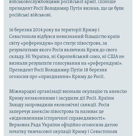
військовослужбовцями російської армії. Пізніше
президент Росії Володимир Путін визнав, що це були
російські військові.
16 березня 2014 року на території Криму і
Севастополя відбувся невизнаний більшістю країн
світу «референдум» про статус півострова, за
результатами якого Росія включила Крим до свого
складу. Ні Україна, ні Європейський союз, ні США не
визнали результати голосування на «референдумі».
Президент Росії Володимир Путін 18 березня
оголосив про «приєднання» Криму до Росії.
Міжнародні організації визнали окупацію та анексію
Криму незаконними і засудили дії Росії. Країни
Заходу запровадили економічні санкції. Росія
заперечує анексію півострова та називає це
«відновленням історичної справедливості».
Верховна Рада України офіційно оголосила датою
початку тимчасової окупації Криму і Севастополя