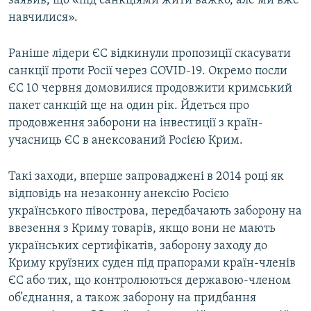
заявив, що «під санкціями жити важко, але ми вже
навчилися».
Раніше лідери ЄС відкинули пропозиції скасувати
санкції проти Росії через COVID-19. Окремо посли
ЄС 10 червня домовилися продовжити кримський
пакет санкцій ще на один рік. Йдеться про
продовження заборони на інвестиції з країн-
учасниць ЄС в анексований Росією Крим.
Такі заходи, вперше запроваджені в 2014 році як
відповідь на незаконну анексію Росією
українського півострова, передбачають заборону на
ввезення з Криму товарів, якщо вони не мають
українських сертифікатів, заборону заходу до
Криму круїзних суден під прапорами країн-членів
ЄС або тих, що контролюються державою-членом
об’єднання, а також заборону на придбання