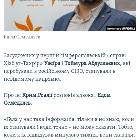
ВІДЕОУРОКИ «ELIFBE»
Русский
СВІДЧЕННЯ ОКУПАЦІЇ
Qırımtatar
УКРАЇНСЬКА ПРОБЛЕМА КРИМУ
Едем Семедляєв
ДОЛУЧАЙСЯ!
ІНФОГРАФІКА
Засуджених у першій сімферопольській «справі
Хізб ут-Тахрір»
Узеїра
і
Теймура Абдуллаєвих
, які
Усі сайти RFE/RL
перебували в російському СІЗО, етапували в
невідомому напрямку.
Про це
Крим.Реалії
розповів адвокат
Едем
Семедляєв
.
«Була у нас така інформація, тільки я не знаю, коли
їх етапували і куди точно – не можу сказати. Тобто,
коли я їх відвідував минулого тижня, вони сказали,