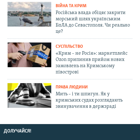
ВІЙНА ТА КРИМ
Російська влада обіцяє закрити
морський шлях українським
БпЛА до Севастополя. Чи реально
це?
СУСПІЛЬСТВО
«Крим – не Росія»: маркетплейс
Ozon припинив прийом нових
замовлень на Кримському
півострові
ПРАВА ЛЮДИНИ
Мить – і ти шпигун. Як у
кримських судах розглядають
звинувачення в держзраді
ДОЛУЧАЙСЯ!