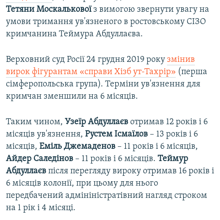
Тетяни Москалькової
з вимогою звернути увагу на
умови тримання ув'язненого в ростовському СІЗО
кримчанина Теймура Абдуллаєва.
Верховний суд Росії 24 грудня 2019 року
змінив
вирок фігурантам «справи Хізб ут-Тахрір»
(перша
сімферопольська група). Терміни ув'язнення для
кримчан зменшили на 6 місяців.
Таким чином,
Узеїр Абдуллаєв
отримав 12 років і 6
місяців ув'язнення,
Рустем Ісмаїлов
– 13 років і 6
місяців,
Еміль Джемаденов
– 11 років і 6 місяців,
Айдер Саледінов
– 11 років і 6 місяців.
Теймур
Абдуллаєв
після перегляду вироку отримав 16 років і
6 місяців колонії, при цьому для нього
передбачений адмініністратівний нагляд строком
на 1 рік і 4 місяці.