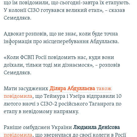
що їм повідомили, що сьогодні-завтра їх етапують.
У колонії СІЗО готувався великий етап», – сказав
Семедляєв.
Адвокат розповів, що не знає, коли буде точна
інформація про місцеперебування Абдуллаєва.
«Коли ФСВП Росії повідомить нас, куди вони
доїхали, тільки тоді ми дізнаємося», – розповів
Семедляєв.
Мати засуджених
Діляра Абдуллаєва
також
повідомила
, що Теймура і Узеїра відправили 10
лютого вночі з СІЗО-2 російського Таганрога по
етапу в невідомому напрямку.
Раніше омбудсмен України
Людмила Денісова
повідомила
, що звернулася до своєї колеги в Росії