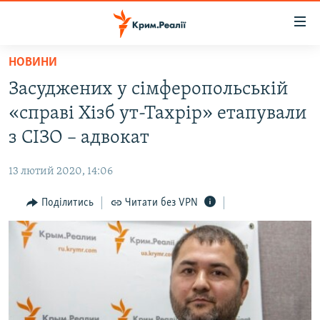
Доступність
посилання
Перейти
НОВИНИ
до
НОВИНИ
Засуджених у сімферопольській
основного
ВОДА.КРИМ
матеріалу
«справі Хізб ут-Тахрір» етапували
ВІДЕО ТА ФОТО
Перейти
з СІЗО – адвокат
до
ПОЛІТИКА
основної
13 лютий 2020, 14:06
БЛОГИ
навігації
Перейти
Поділитись
Читати без VPN
ПОГЛЯД
до
ІНТЕРВ'Ю
пошуку
ВСЕ ЗА ДЕНЬ
СПЕЦПРОЕКТИ
ЯК ОБІЙТИ БЛОКУВАННЯ
ДЕПОРТАЦІЯ