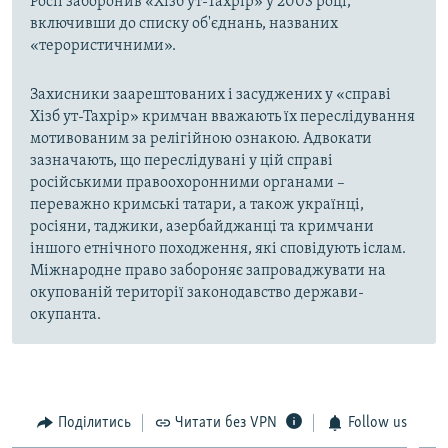
Росії заборонив «Хізб ут-Тахрір» у 2003 році,
включивши до списку об'єднань, названих
«терористичними».
Захисники заарештованих і засуджених у «справі
Хізб ут-Тахрір» кримчан вважають їх переслідування
мотивованим за релігійною ознакою. Адвокати
зазначають, що переслідувані у цій справі
російськими правоохоронними органами –
переважно кримські татари, а також українці,
росіяни, таджики, азербайджанці та кримчани
іншого етнічного походження, які сповідують іслам.
Міжнародне право забороняє запроваджувати на
окупованій території законодавство держави-
окупанта.
Поділитись
Читати без VPN
Follow us