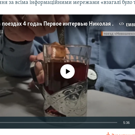
ння за всіма інформаційними мережами «взагалі було 
Auto
270p
360p
404p
«Не ездил в поездах 4 года». Первое интервью Николая Семены после выезда из Крыма (видео)
EMB
1080p
ії
No media source currently available
5:36