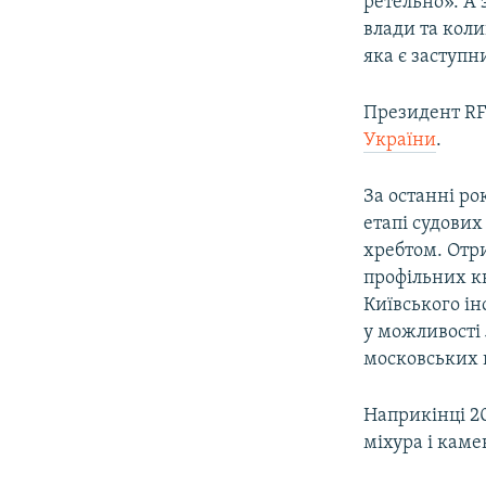
ретельно». А 
влади та коли
яка є заступн
Президент R
України
.
За останні ро
етапі судових
хребтом. Отри
профільних кв
Київського ін
у можливості 
московських 
Наприкінці 20
міхура і каме