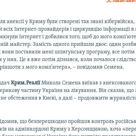
Завантажит
EMBED
ля анексії у Криму були створені так звані кібервійска,
і всіх Інтернет-провайдерів і циркуляцію інформації в
мкнули Інтернет і добилися того, щоб до мого комп'юте
Auto
270p
360p
404p
ній майстер. Замість одного прийшли двоє: один розб
 і вони поставили мені шпигунську програму, все потім
1080p
 у них. Це я вже потім дізнався, коли почалося слідство
кріншоти з мого комп'ютера», – повідомив Семена.
лядач
Крим.Реалії
Микола Семена виїхав з анексованого
рикову частину України на лікування. Він сказав, що
не обстеження в Києві, а далі – продовжити журналіст
відомив, що безперешкодно пройшов контроль російсь
ів на адмінкордоні Криму з Херсонщиною, хоча «пер