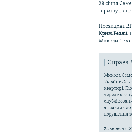
28 січня Сем
терміну і знят
Президент R
Крим.Реалії
.
Миколи Семен
Справа
Микола Семен
України. У к
квартирі. Пі
через його п
опубліковани
як заклик до
порушення тер
22 вересня 