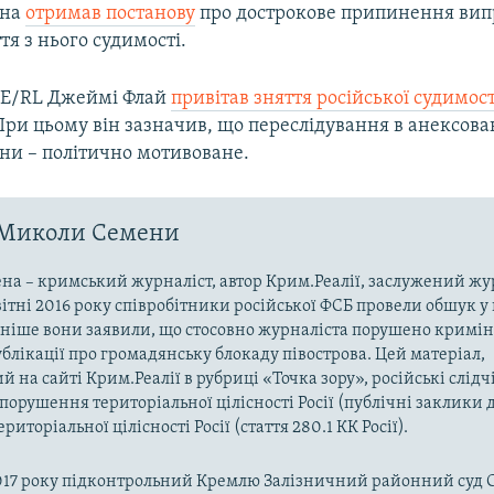
ена
отримав постанову
про дострокове припинення вип
тя з нього судимості.
FE/RL Джеймі Флай
привітав зняття російської судимост
 При цьому він зазначив, що переслідування в анексов
и – політично мотивоване.
 Миколи Семени
а – кримський журналіст, автор Крим.Реалії, заслужений жу
вітні 2016 року співробітники російської ФСБ провели обшук у
зніше вони заявили, що стосовно журналіста порушено кримін
ублікації про громадянську блокаду півострова. Цей матеріал,
й на сайті Крим.Реалії в рубриці «Точка зору», російські слід
 порушення територіальної цілісності Росії (публічні заклики 
иторіальної цілісності Росії (стаття 280.1 КК Росії).
2017 року підконтрольний Кремлю Залізничний районний суд 