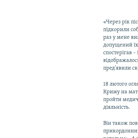
«Через рік піс
підкорили соб
раз у мене ви
допущений їх
спостерігав –
відображалося
пред'явили с
18 лютого ог
Криму на мате
пройти медич
діяльність.​
Він також по
прикордонник