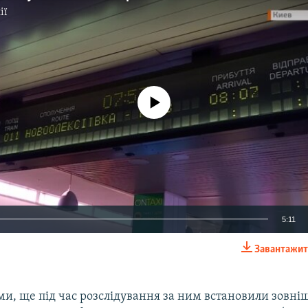
ії
No media source currently available
5:11
Завантажит
EMBED
ми, ще під час розслідування за ним встановили зовні