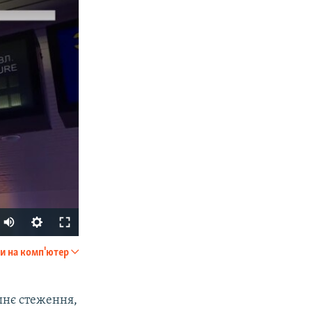
Auto
270p
и на комп'ютер
SHARE
360p
404p
шнє стеження,