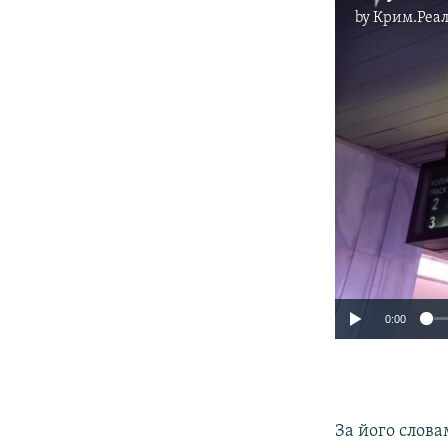
by
Крим.Реал
0:00
За його слова