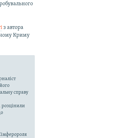
робувального
і
з автора
аному Криму
рналіст
 його
альну справу
чі розцінили
до
Сімферороля