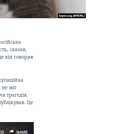
російська
ть, сказав,
е він говорив
купаційна
 не міг
ча трагедія.
публікував. Це
ED
SHARE