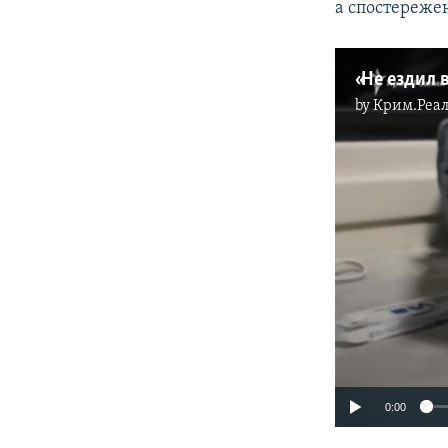
а спостереже
by
Крим.Реал
0:00