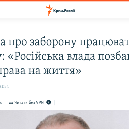
а про заборону працюват
: «Російська влада позба
права на життя»
21:54
ь
Читати без VPN