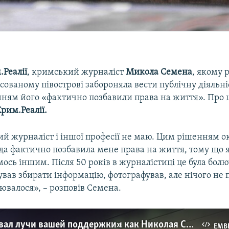
.Реалії
, кримський журналіст
Микола Семена
, якому 
сованому півострові забороняла вести публічну діяльніс
ням його «фактично позбавили права на життя». Про ц
Крим.Реалії.
ий журналіст і іншої професії не маю. Цим рішенням о
да фактично позбавила мене права на життя, тому що я
ось іншим. Після 50 років в журналістиці це була болю
вав збирати інформацію, фотографував, але нічого не 
ювалося», – розповів Семена.
«Я чувствовал лучи вашей поддержки»: как Николая Семену встречали в Киеве (видео)
EMB