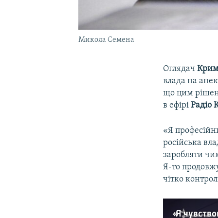
Микола Семена
Оглядач
Крим
влада на анек
що цим рішен
в ефірі
Радіо 
«Я професійн
російська вла
заробляти чим
Я-то продовжу
чітко контрол