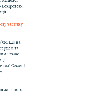
 місцевої
ю Бекіровою,
ції.
ову частину
в'ям. Ще на
 серцем та
 там немає
вці
Миколі Семені
 у
ння жовчного