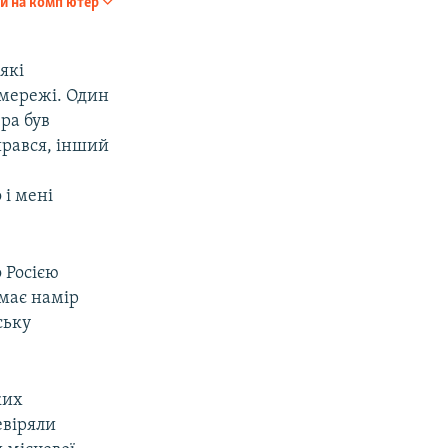
и на комп'ютер
SHARE
360p
404p
 які
 мережі. Один
1080p
ра був
ирався, інший
 і мені
px
width
 Росією
 має намір
ську
ких
евіряли