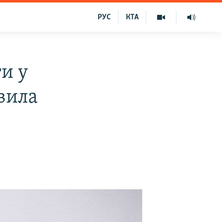
РУС
КТА
и у
вила