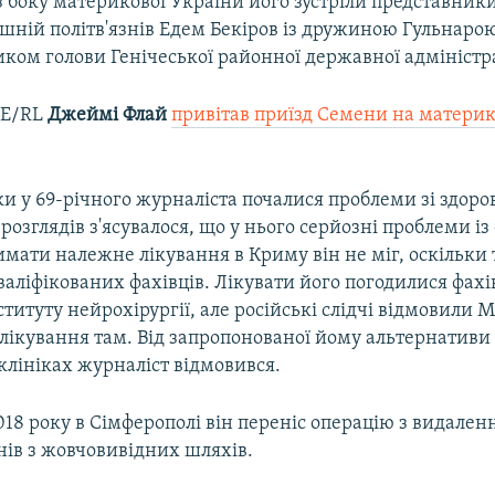
з боку материкової України його зустріли представники
шній політв'язнів Едем Бекіров із дружиною Гульнаро
иком голови Генічеської районної державної адміністра
FE/RL
Джеймі Флай
привітав приїзд Семени на материк
ки у 69-річного журналіста почалися проблеми зі здоро
 розглядів з'ясувалося, що у нього серйозні проблеми із
мати належне лікування в Криму він не міг, оскільки
аліфікованих фахівців. Лікувати його погодилися фахі
ституту нейрохірургії, але російські слідчі відмовили 
лікування там. Від запропонованої йому альтернативи
клініках журналіст відмовився.
18 року в Сімферополі він переніс операцію з видале
нів з жовчовивідних шляхів.