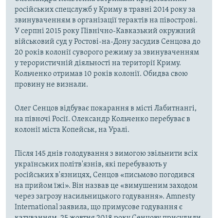
російських спецслужб у Криму в травні 2014 року за
звинуваченням в організації терактів на півострові.
У серпні 2015 року Північно-Кавказький окружний
військовий суд у Ростові-на-Дону засудив Сенцова до
20 років колонії суворого режиму за звинуваченням
у терористичній діяльності на території Криму.
Кольченко отримав 10 років колонії. Обидва свою
провину не визнали.
Олег Сенцов відбуває покарання в місті Лабитнангі,
на півночі Росії. Олександр Кольченко перебуває в
колонії міста Копейськ, на Уралі.
Після 145 днів голодування з вимогою звільнити всіх
українських політв'язнів, які перебувають у
російських в'язницях, Сенцов «письмово погодився
на прийом їжі». Він назвав це «вимушеним заходом
через загрозу насильницького годування». Amnesty
International заявила, що примусове годування є