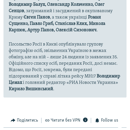
Володимир Балух, Олександр Кольченко, Олег
Сенцов
, затриманий і засуджений в окупованому
Криму
Євген Панов
, а також українці
Роман
Сущенко, Павло Гриб, Станіслав Клих, Микола
Карпюк, Артур Панов, Олексій Сизонович
.
Посольство Росії в Києві опублікувало групову
фотографію осіб, звільнених Україною в межах
обміну, але на ній – лише 24 людини із заявлених 35.
Офіційного списку осіб, переданих Росії, досі немає.
Відомо, що Росії, зокрема, були передані
підозрюваний у справі літака рейсу MH17
Володимир
Цемах
і головний редактор «РИА Новости Украина»
Кирило Вишинський
.
Поділитись
Читати без VPN
Follow us