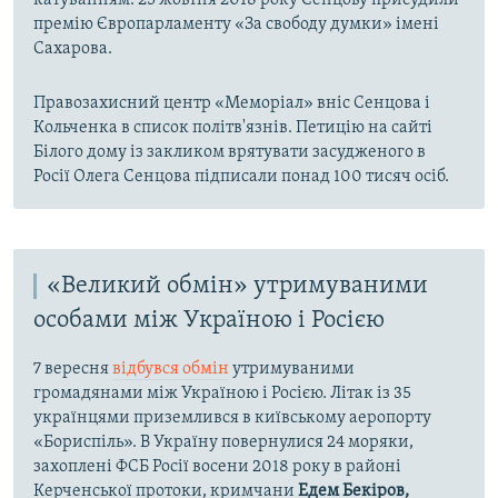
катуванням. 25 жовтня 2018 року Сенцову присудили
премію Європарламенту «За свободу думки» імені
Сахарова.
Правозахисний центр «Меморіал» вніс Сенцова і
Кольченка в список політв'язнів. Петицію на сайті
Білого дому із закликом врятувати засудженого в
Росії Олега Сенцова підписали понад 100 тисяч осіб.
«Великий обмін» утримуваними
особами між Україною і Росією
7 вересня
відбувся обмін
утримуваними
громадянами між Україною і Росією. Літак із 35
українцями приземлився в київському аеропорту
«Бориспіль». В Україну повернулися 24 моряки,
захоплені ФСБ Росії восени 2018 року в районі
Керченської протоки, кримчани
Едем Бекіров,