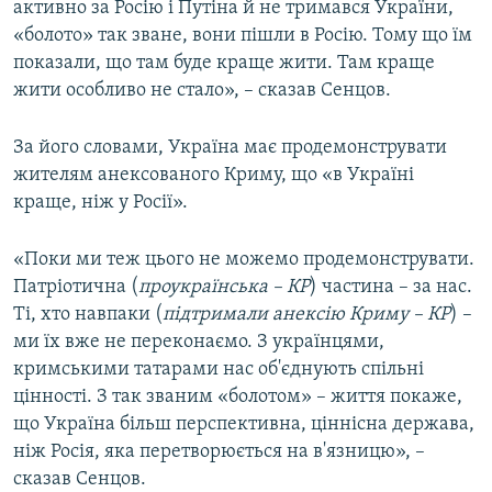
активно за Росію і Путіна й не тримався України,
«болото» так зване, вони пішли в Росію. Тому що їм
показали, що там буде краще жити. Там краще
жити особливо не стало», – сказав Сенцов.
За його словами, Україна має продемонструвати
жителям анексованого Криму, що «в Україні
краще, ніж у Росії».
«Поки ми теж цього не можемо продемонструвати.
Патріотична (
проукраїнська – КР
) частина – за нас.
Ті, хто навпаки (
підтримали анексію Криму – КР
) –
ми їх вже не переконаємо. З українцями,
кримськими татарами нас об'єднують спільні
цінності. З так званим «болотом» – життя покаже,
що Україна більш перспективна, ціннісна держава,
ніж Росія, яка перетворюється на в'язницю», –
сказав Сенцов.