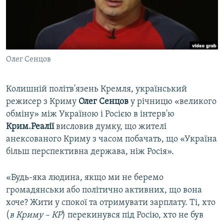
ВІДЕОУРОКИ «ELIFBE»
Русский
СВІДЧЕННЯ ОКУПАЦІЇ
Qırımtatar
УКРАЇНСЬКА ПРОБЛЕМА КРИМУ
Олег Сенцов
ДОЛУЧАЙСЯ!
ІНФОГРАФІКА
Колишній політв'язень Кремля, український
режисер з Криму
Олег Сенцов
у річницю «великого
Усі сайти RFE/RL
обміну» між Україною і Росією в інтерв'ю
Крим.Реалії
висловив думку, що жителі
анексованого Криму з часом побачать, що «Україна
більш перспективна держава, ніж Росія».
«Будь-яка людина, якщо ми не беремо
громадянськи або політично активних, що вона
хоче? Жити у спокої та отримувати зарплату. Ті, хто
(
в Криму – КР
) перекинувся під Росію, хто не був