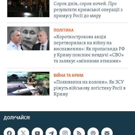
Сорок днів, сорок ночей. Про
результати кримської операції з
примусу Росії до миру
ПОЛІТИКА
«Короткострокова акція
перетворилася на війну на
виснаження»: Як пропаганда РФ
у Криму пояснює невдачі «СВО»
та залякує «мінними атаками»
ВІЙНА ТА КРИМ
«Полювання на колони». Як ЗСУ
ріжуть військову логістику Росії в
Криму
ДОЛУЧАЙСЯ!