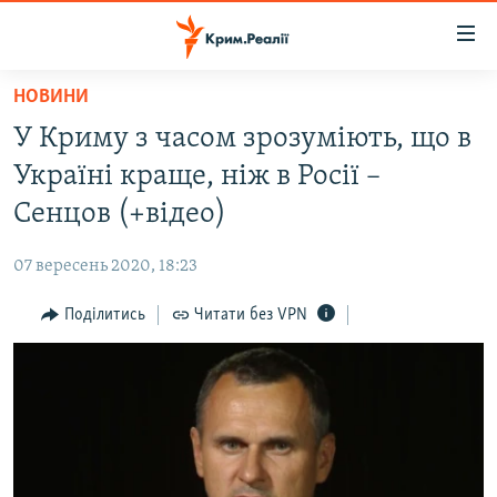
Доступність
посилання
Перейти
НОВИНИ
до
НОВИНИ
У Криму з часом зрозуміють, що в
основного
ВОДА.КРИМ
матеріалу
Україні краще, ніж в Росії –
ВІДЕО ТА ФОТО
Перейти
Сенцов (+відео)
до
ПОЛІТИКА
основної
07 вересень 2020, 18:23
БЛОГИ
навігації
Перейти
Поділитись
Читати без VPN
ПОГЛЯД
до
ІНТЕРВ'Ю
пошуку
ВСЕ ЗА ДЕНЬ
СПЕЦПРОЕКТИ
ЯК ОБІЙТИ БЛОКУВАННЯ
ДЕПОРТАЦІЯ