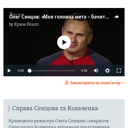
Олег Сенцов: «Моя головна мета – бачити Україну вільною і незалежною» (відео)
by
Крим.Реалії
No media source currently available
Auto
0:00
4:48
240p
Завантажити на комп'ютер
360p
Auto
240p
360p
480p
480p
Справа Сенцова та Кольченка
720p
720p
1080p
1080p
Кримського режисера Олега Сенцова і анархіста
Олександра Кольченка затримали представники