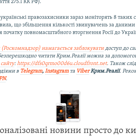
ття 275.1 КК РФ).
, українські правозахисники зараз моніторять 8 таких 
вила, що збільшення кількості звинувачень за даними
ля початку повномасштабного вторгнення Росії до Украї
 (Роскомнадзор) намагається заблокувати
доступ до са
 Безперешкодно читати Крим.Реалії можна за допомог
 сайту
:
https://dfs0qrmo00d6u.cloudfront.net
. Також слі
одіями в
Telegram
,
Instagram
та
Viber
Крим.Реалії
. Рек
PN
.
оналізовані новини просто до к