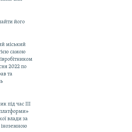
найти його
ий міський
 тією самою
співробітником
сня 2022 по
рав та
нь
 під час ІІІ
 платформи»
кої влади за
з іноземною