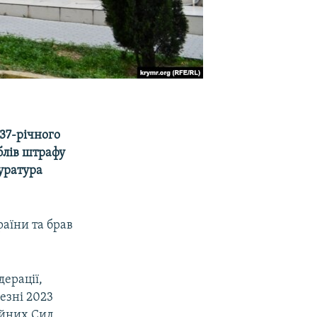
37-річного
блів штрафу
уратура
раїни та брав
дерації,
езні 2023
ойних Сил