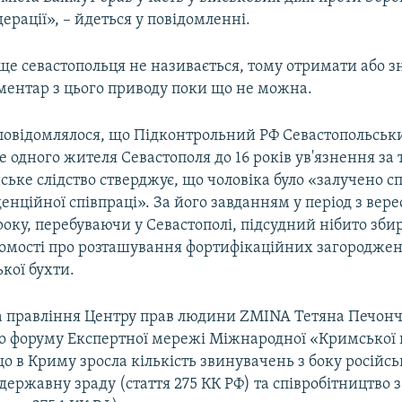
дерації», – йдеться у повідомленні.
ище севастопольця не називається, тому отримати або з
ментар з цього приводу поки що не можна.
повідомлялося, що Підконтрольний РФ Севастопольськ
е одного жителя Севастополя до 16 років ув'язнення за
йське слідство стверджує, що чоловіка було «залучено 
енційної співпраці». За його завданням у період з вере
року, перебуваючи у Севастополі, підсудний нібито зби
домості про розташування фортифікаційних загородже
кої бухти.
а правління Центру прав людини ZMINA Тетяна Печончик
 форуму Експертної мережі Міжнародної «Кримської
о в Криму зросла кількість звинувачень з боку російсь
державну зраду (стаття 275 КК РФ) та співробітництво 