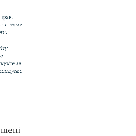
справ.
 статтями
ни.
йту
ою
дкуйте за
омендуємо
ишені