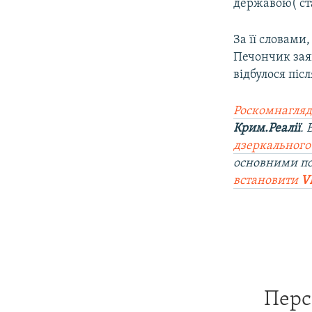
державою( ста
За її словами
Печончик зая
відбулося піс
Роскомнагляд
Крим.Реалії
.
дзеркального
основними п
встановити
V
Перс