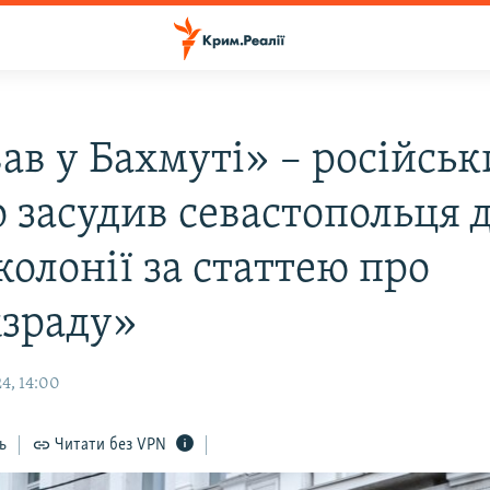
ав у Бахмуті» – російськ
 засудив севастопольця д
колонії за статтею про
зраду»
4, 14:00
ь
Читати без VPN