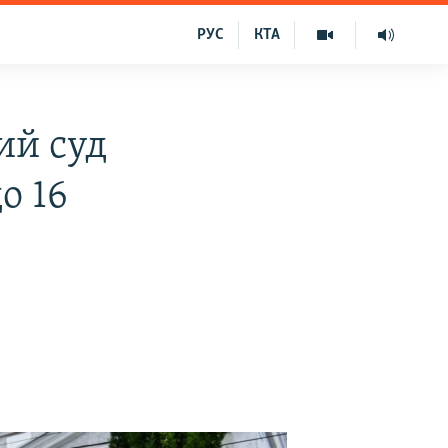
РУС
КТА
ий суд
о 16