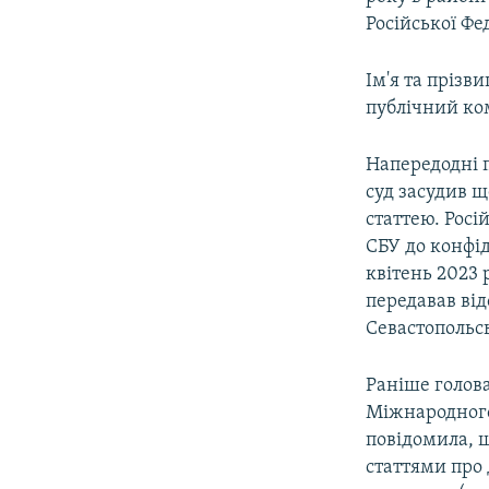
Російської Фе
Ім'я та прізв
публічний ко
Напередодні 
суд засудив щ
статтею. Росі
СБУ до конфід
квітень 2023 
передавав ві
Севастопольсь
Раніше голов
Міжнародного
повідомила, щ
статтями про 