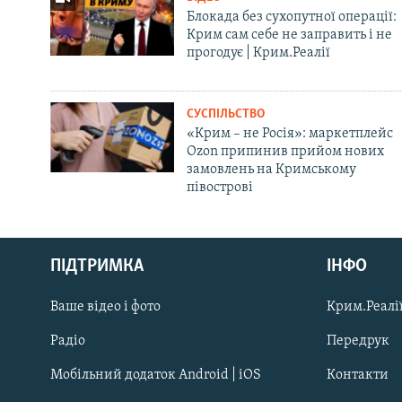
Блокада без сухопутної операції:
Крим сам себе не заправить і не
прогодує | Крим.Реалії
СУСПІЛЬСТВО
«Крим – не Росія»: маркетплейс
Ozon припинив прийом нових
замовлень на Кримському
півострові
Русский
ПІДТРИМКА
ІНФО
Qırımtatar
Ваше відео і фото
Крим.Реалії
ДОЛУЧАЙСЯ!
Радіо
Передрук
Мобільний додаток Android | iOS
Контакти