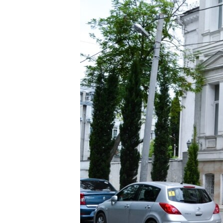
ВІДЕОУРОКИ «ELIFBE»
СВІДЧЕННЯ ОКУПАЦІЇ
УКРАЇНСЬКА ПРОБЛЕМА КРИМУ
ІНФОГРАФІКА