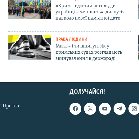
«Крим – єдиний регіон, де
українці – меншість»: дискусія
навколо нової пам'ятної дати
ПРАВА ЛЮДИНИ
Мить – і ти шпигун. Як у
кримських судах розглядають
звинувачення в держзраді
ДОЛУЧАЙСЯ!
. Про нас