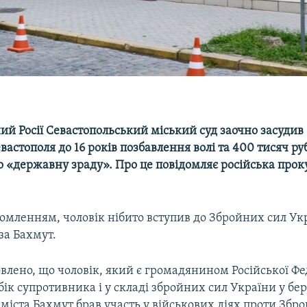
й Росії Севастопольський міський суд заочно засудив 
астополя до 16 років позбавлення волі та 400 тисяч ру
о «державну зраду». Про це повідомляє російська прок
домленням, чоловік нібито вступив до Збройних сил Ук
 за Бахмут.
овлено, що чоловік, який є громадянином Російської Фе
ік супротивника і у складі збройних сил України у бер
 міста Бахмут брав участь у військових діях проти Збр