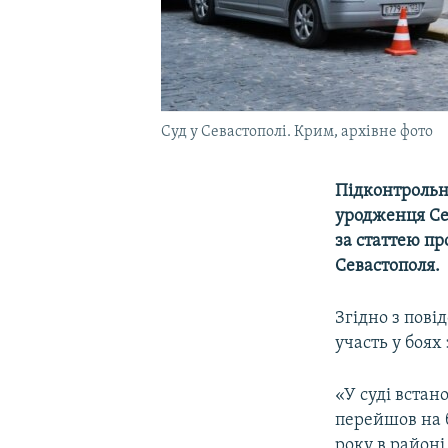
Суд у Севастополі. Крим, архівне фото
Підконтрольни
уродженця Сев
за статтею пр
Севастополя.
Згідно з пові
участь у боях
«У суді встан
перейшов на б
року в районі