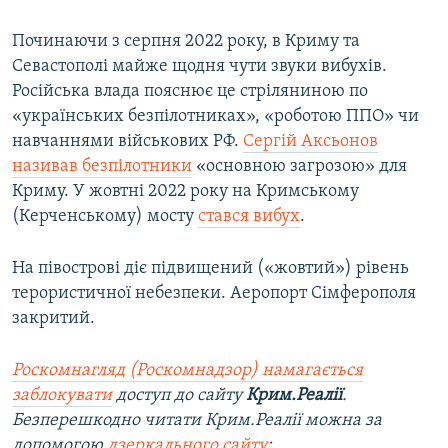
Починаючи з серпня 2022 року, в Криму та
Севастополі майже щодня чути звуки вибухів.
Російська влада пояснює це стріляниною по
«українських безпілотниках», «роботою ППО» чи
навчаннями військових РФ.
Сергій Аксьонов
називав безпілотники
«основною загрозою» для
Криму. У жовтні 2022 року на Кримському
(Керченському) мосту
стався вибух
.
На півострові діє підвищений («жовтий») рівень
терористичної небезпеки. Аеропорт Сімферополя
закритий.
Роскомнагляд (Роскомнадзор) намагається
заблокувати
доступ до сайту
Крим.Реалії
.
Безперешкодно читати Крим.Реалії можна за
допомогою
дзеркального сайту
: