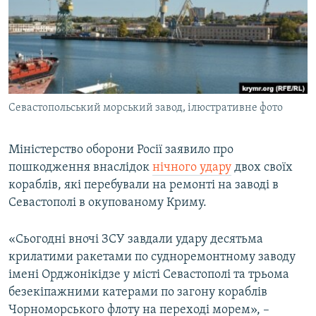
ВІДЕОУРОКИ «ELIFBE»
Русский
СВІДЧЕННЯ ОКУПАЦІЇ
Qırımtatar
УКРАЇНСЬКА ПРОБЛЕМА КРИМУ
ДОЛУЧАЙСЯ!
ІНФОГРАФІКА
Севастопольський морський завод, ілюстративне фото
Міністерство оборони Росії заявило про
Усі сайти RFE/RL
пошкодження внаслідок
нічного удару
двох своїх
кораблів, які перебували на ремонті на заводі в
Севастополі в окупованому Криму.
«Сьогодні вночі ЗСУ завдали удару десятьма
крилатими ракетами по судноремонтному заводу
імені Орджонікідзе у місті Севастополі та трьома
безекіпажними катерами по загону кораблів
Чорноморського флоту на переході морем», –