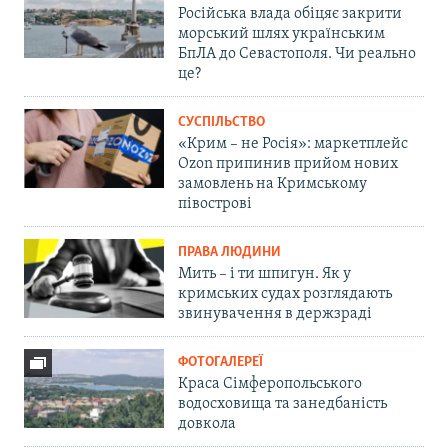
Російська влада обіцяє закрити
морський шлях українським
БпЛА до Севастополя. Чи реально
це?
СУСПІЛЬСТВО
«Крим – не Росія»: маркетплейс
Ozon припинив прийом нових
замовлень на Кримському
півострові
ПРАВА ЛЮДИНИ
Мить – і ти шпигун. Як у
кримських судах розглядають
звинувачення в держзраді
ФОТОГАЛЕРЕЇ
Краса Сімферопольського
водосховища та занедбаність
довкола