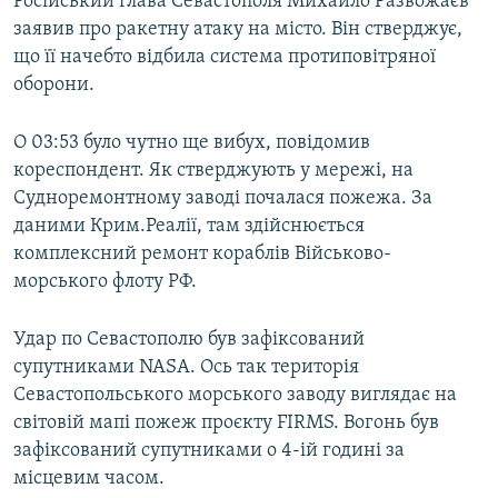
Російський глава Севастополя Михайло Развожаєв
заявив про ракетну атаку на місто. Він стверджує,
що її начебто відбила система протиповітряної
оборони.
О 03:53 було чутно ще вибух, повідомив
кореспондент. Як стверджують у мережі, на
Судноремонтному заводі почалася пожежа. За
даними Крим.Реалії, там здійснюється
комплексний ремонт кораблів Військово-
морського флоту РФ.
Удар по Севастополю був зафіксований
супутниками NASA. Ось так територія
Севастопольського морського заводу виглядає на
світовій мапі пожеж проєкту FIRMS. Вогонь був
зафіксований супутниками о 4-ій годині за
місцевим часом.