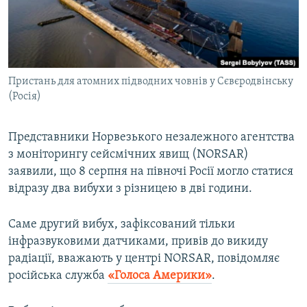
ВІДЕОУРОКИ «ELIFBE»
Русский
СВІДЧЕННЯ ОКУПАЦІЇ
Qırımtatar
УКРАЇНСЬКА ПРОБЛЕМА КРИМУ
Пристань для атомних підводних човнів у Сєвєродвінську
ДОЛУЧАЙСЯ!
ІНФОГРАФІКА
(Росія)
Представники Норвезького незалежного агентства
Усі сайти RFE/RL
з моніторингу сейсмічних явищ (NORSAR)
заявили, що 8 серпня на півночі Росії могло статися
відразу два вибухи з різницею в дві години.
Саме другий вибух, зафіксований тільки
інфразвуковими датчиками, привів до викиду
радіації, вважають у центрі NORSAR, повідомляє
російська служба
«Голоса Америки»
.