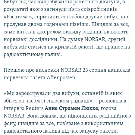
Вибух під час випробування ракетного двигуна, в
результаті якого загинули п'ять співробітників
«Росатома», спричинив за собою другий вибух, що
пролунав двома годинами пізніше. Швидше за все,
саме він став джерелом викиду радіації, вважають
норвезькі дослідники. На думку NORSAR, другий
вибух міг статися на крилатій ракеті, що працює на
радіоактивному паливі.
Першою про висновки NORSAR 23 серпня написала
норвезька газета Aftenposten.
«Ми зареєстрували два вибухи, останній із яких
збігся за часом зі сплеском радіації», – розповіла в
інтерв'ю Reuters
Анне Стремен Люкке
, голова
NORSAR. Вона додала, що підвищення радіаційного
фону, швидше за все, пов'язане з використанням
радіоактивного палива під час запуску ракети.