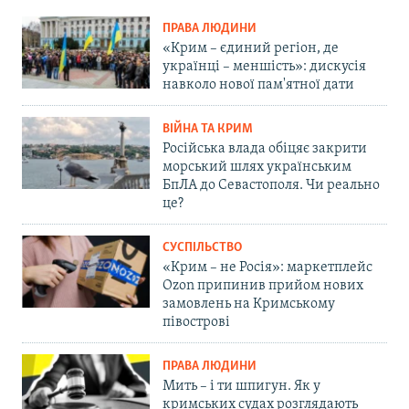
ПРАВА ЛЮДИНИ
«Крим – єдиний регіон, де
українці – меншість»: дискусія
навколо нової пам'ятної дати
ВІЙНА ТА КРИМ
Російська влада обіцяє закрити
морський шлях українським
БпЛА до Севастополя. Чи реально
це?
СУСПІЛЬСТВО
«Крим – не Росія»: маркетплейс
Ozon припинив прийом нових
замовлень на Кримському
півострові
ПРАВА ЛЮДИНИ
Мить – і ти шпигун. Як у
кримських судах розглядають