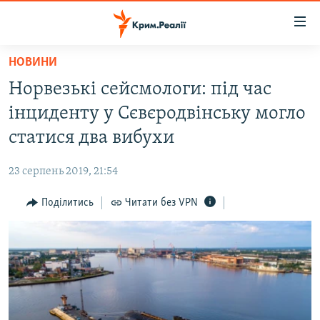
Доступність
посилання
Перейти
НОВИНИ
до
НОВИНИ
Норвезькі сейсмологи: під час
основного
ВОДА.КРИМ
матеріалу
інциденту у Сєвєродвінську могло
ВІДЕО ТА ФОТО
Перейти
статися два вибухи
до
ПОЛІТИКА
основної
23 серпень 2019, 21:54
БЛОГИ
навігації
Перейти
Поділитись
Читати без VPN
ПОГЛЯД
до
ІНТЕРВ'Ю
пошуку
ВСЕ ЗА ДЕНЬ
СПЕЦПРОЕКТИ
ЯК ОБІЙТИ БЛОКУВАННЯ
ДЕПОРТАЦІЯ