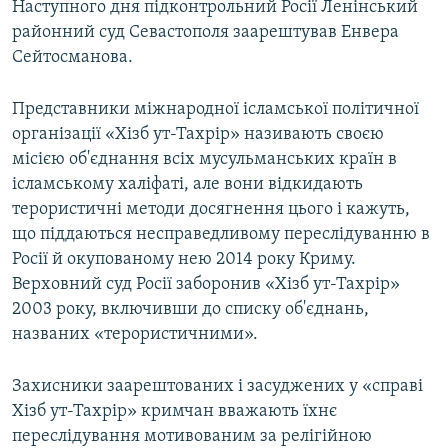
Наступного дня підконтрольний Росії Ленінський
районний суд Севастополя заарештував Енвера
Сейтосманова.
Представники міжнародної ісламської політичної
організації «Хізб ут-Тахрір» називають своєю
місією об'єднання всіх мусульманських країн в
ісламському халіфаті, але вони відкидають
терористичні методи досягнення цього і кажуть,
що піддаються несправедливому переслідуванню в
Росії й окупованому нею 2014 року Криму.
Верховний суд Росії заборонив «Хізб ут-Тахрір»
2003 року, включивши до списку об'єднань,
названих «терористичними».
Захисники заарештованих і засуджених у «справі
Хізб ут-Тахрір» кримчан вважають їхнє
переслідування мотивованим за релігійною