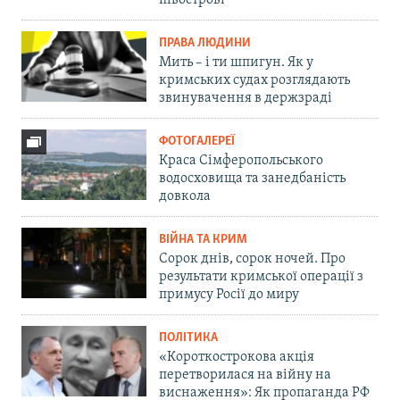
півострові
ПРАВА ЛЮДИНИ
Мить – і ти шпигун. Як у
кримських судах розглядають
звинувачення в держзраді
ФОТОГАЛЕРЕЇ
Краса Сімферопольського
водосховища та занедбаність
довкола
ВІЙНА ТА КРИМ
Сорок днів, сорок ночей. Про
результати кримської операції з
примусу Росії до миру
ПОЛІТИКА
«Короткострокова акція
перетворилася на війну на
виснаження»: Як пропаганда РФ