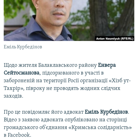
ВІДЕОУРОКИ «ELIFBE»
Русский
СВІДЧЕННЯ ОКУПАЦІЇ
Qırımtatar
УКРАЇНСЬКА ПРОБЛЕМА КРИМУ
ДОЛУЧАЙСЯ!
ІНФОГРАФІКА
Еміль Курбедінов
Щодо жителя Балаклавського району
Енвера
Усі сайти RFE/RL
Сейтосманова
, підозрюваного в участі в
забороненій на території Росії організації «Хізб ут-
Тахрір», півроку не проводять жодних слідчих
заходів.
Про це повідомляє його адвокат
Еміль Курбедінов
.
Відео з заявою адвоката опубліковано на сторінці
громадського об'єднання «Кримська солідарність»
в Facebook.