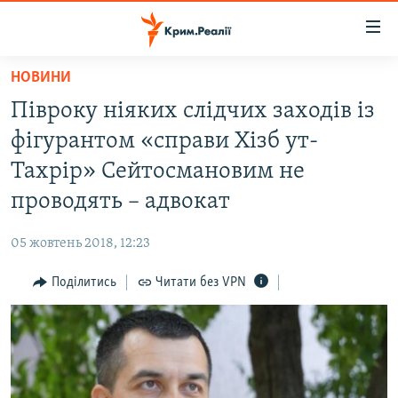
Доступність
посилання
Перейти
НОВИНИ
до
НОВИНИ
Півроку ніяких слідчих заходів із
основного
ВОДА.КРИМ
матеріалу
фігурантом «справи Хізб ут-
ВІДЕО ТА ФОТО
Перейти
Тахрір» Сейтосмановим не
до
ПОЛІТИКА
проводять – адвокат
основної
БЛОГИ
навігації
05 жовтень 2018, 12:23
Перейти
ПОГЛЯД
до
Поділитись
Читати без VPN
ІНТЕРВ'Ю
пошуку
ВСЕ ЗА ДЕНЬ
СПЕЦПРОЕКТИ
ЯК ОБІЙТИ БЛОКУВАННЯ
ДЕПОРТАЦІЯ