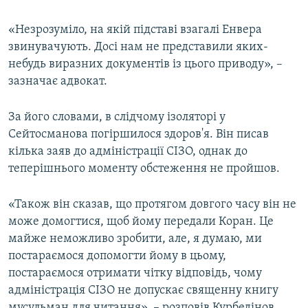
«Незрозуміло, на якій підставі взагалі Енвера
звинувачують. Досі нам не представили яких-
небудь виразних документів із цього приводу», –
зазначає адвокат.
За його словами, в слідчому ізоляторі у
Сейтосманова погіршилося здоров'я. Він писав
кілька заяв до адміністрації СІЗО, однак до
теперішнього моменту обстеження не пройшов.
«Також він сказав, що протягом довгого часу він не
може домогтися, щоб йому передали Коран. Це
майже неможливо зробити, але, я думаю, ми
постараємося допомогти йому в цьому,
постараємося отримати чітку відповідь, чому
адміністрація СІЗО не допускає священну книгу
мусульман для читання», – розповів Курбедінов.