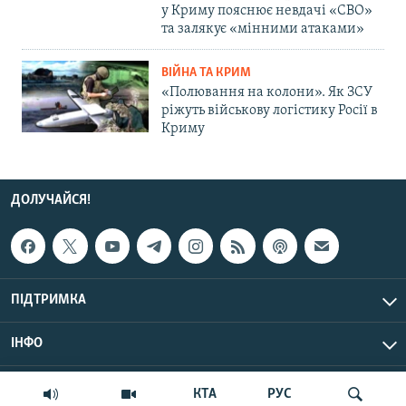
у Криму пояснює невдачі «СВО»
та залякує «мінними атаками»
ВІЙНА ТА КРИМ
«Полювання на колони». Як ЗСУ
ріжуть військову логістику Росії в
Криму
ДОЛУЧАЙСЯ!
ПІДТРИМКА
ІНФО
© Крим.Реалії, 2026 | Усі права застережено.
КТА
РУС