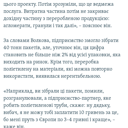
цього проекту. Потім зрозуміли, що це ведмежа
послуга. Витратна частина потім не закриває
дохідну частину з переробленою продукцією:
агломерати, гранули і так далі», – пояснює він.
За словами Волкова, підприємство змогло зібрати
40 тонн пакетів, але, уточнює він, ця цифра
становить не більше ніж 2% від усієї упаковки, яка
виходить на ринок. Крім того, переробка
поліетилену на матеріали, які можна повторно
використати, виявилася нерентабельною.
«Наприклад, ви зібрали ці пакети, помили,
розгранулювали, а підприємство-партнер, яке
робить поліетиленові труби, скаже: ну дядьку,
вибач, я не можу тобі заплатити 10 гривень за це,
бо мені пруть з Європи по 3–4 гривні і краще», –
каже він.