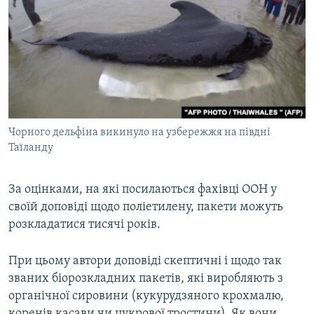
Чорного дельфіна викинуло на узбережжя на півдні
Таїланду
За оцінками, на які посилаються фахівці ООН у
своїй доповіді щодо поліетилену, пакети можуть
розкладатися тисячі років.
При цьому автори доповіді скептичні і щодо так
званих біорозкладних пакетів, які виробляють з
органічної сировини (кукурудзяного крохмалю,
коренів касави чи цукрової тростини). Як вони