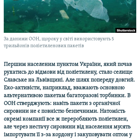
ВІДЕОУРОКИ «ELIFBE»
Русский
СВІДЧЕННЯ ОКУПАЦІЇ
Qırımtatar
УКРАЇНСЬКА ПРОБЛЕМА КРИМУ
ДОЛУЧАЙСЯ!
За даними ООН, щороку у світі використовують 5
ІНФОГРАФІКА
трильйонів поліетиленових пакетів
Першим населеним пунктом України, який почав
Усі сайти RFE/RL
рухатись до відмови від поліетилену, стало селище
Славське на Львівщині. Але шлях попереду довгий.
Еко-активісти, наприклад, вважають основною
альтернативою пакетам багаторазові торбинки. В
ООН стверджують: навіть пакети з органічної
сировини не є повністю безпечними. Натомість
окремі компанії все ж переробляють поліетилен,
але через нестачу сировини від населення мусять
імпортувати її з-за кордону і закуповувати оптом у