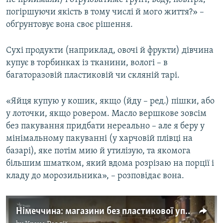
погіршуючи якість в тому числі й мого життя?» –
обґрунтовує вона своє рішення.
Сухі продукти (наприклад, овочі й фрукти) дівчина
купує в торбинках із тканини, вологі – в
багаторазовій пластиковій чи скляній тарі.
«Яйця купую у кошик, якщо (йду – ред.) пішки, або
у лоточки, якщо ровером. Масло вершкове зовсім
без пакування придбати нереально – але я беру у
мінімальному пакуванні (у харчовій плівці на
базарі), яке потім мию й утилізую, та якомога
більшим шматком, який вдома розрізаю на порції і
кладу до морозильника», – розповідає вона.
Німеччина: магазини без пластикової упаковки – відео