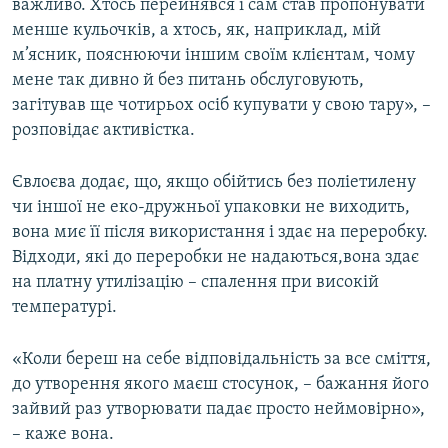
важливо. Хтось перейнявся і сам став пропонувати
менше кульочків, а хтось, як, наприклад, мій
м’ясник, пояснюючи іншим своїм клієнтам, чому
мене так дивно й без питань обслуговують,
загітував ще чотирьох осіб купувати у свою тару», –
розповідає активістка.
Євлоєва додає, що, якщо обійтись без поліетилену
чи іншої не еко-дружньої упаковки не виходить,
вона миє її після використання і здає на переробку.
Відходи, які до переробки не надаються,вона здає
на платну утилізацію – спалення при високій
температурі.
«Коли береш на себе відповідальність за все сміття,
до утворення якого маєш стосунок, – бажання його
зайвий раз утворювати падає просто неймовірно»,
– каже вона.