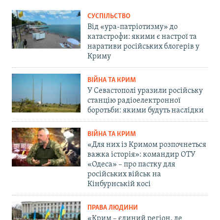
СУСПІЛЬСТВО
Від «ура-патріотизму» до
катастрофи: якими є настрої та
наративи російських блогерів у
Криму
ВІЙНА ТА КРИМ
У Севастополі уразили російську
станцію радіоелектронної
боротьби: якими будуть наслідки
ВІЙНА ТА КРИМ
«Для них із Кримом розпочнеться
важка історія»: командир ОТУ
«Одеса» – про пастку для
російських військ на
Кінбурнській косі
ПРАВА ЛЮДИНИ
«Крим – єдиний регіон, де