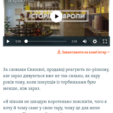
by
Крим.Реалії
No media source currently available
0:00
2:19
Завантажити на комп'ютер
За словами Євлоєвої, продавці реагують по-різному,
але зараз дивуються вже не так сильно, як пару
років тому, коли покупців із торбинками було
менше, ніж зараз.
«Я ніколи не шкодую коротенько пояснити, чого я
хочу й чому саме у свою тару, чому це для мене