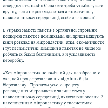
стверджують, навіть біопакети треба утилізовувати
вручну, вони не розкладаються автоматично у
навколишньому середовищі, особливо в океані.
В Україні замість пакетів з органічної сировини
поширені пакети з домішками, які пришвидшують
їхній розклад на мікропластик. Втім, еко-активісти
і тут песимістичні: домішки в пакетах не лише не
роблять їх більш безпечними, а й ускладнюють
переробку.
«Хоч мікропластик непомітний для неозброєного
ока, цей процес розкладання відмінний від
біорозкладу… Протягом усього процесу
розкладання мікропластик залишається у
навколишньому середовищі, включаючи океани. З
накопиченням мікропластику у екосистемах