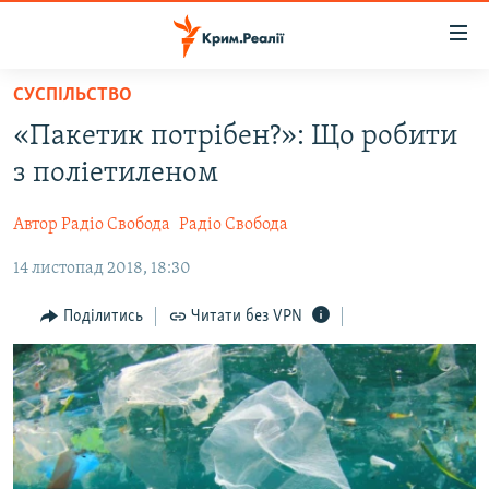
Доступність
посилання
Перейти
СУСПІЛЬСТВО
до
НОВИНИ
«Пакетик потрібен?»: Що робити
основного
ВОДА.КРИМ
матеріалу
з поліетиленом
ВІДЕО ТА ФОТО
Перейти
до
Автор Радіо Свобода
Радіо Свобода
ПОЛІТИКА
основної
14 листопад 2018, 18:30
БЛОГИ
навігації
Перейти
ПОГЛЯД
Поділитись
Читати без VPN
до
ІНТЕРВ'Ю
пошуку
ВСЕ ЗА ДЕНЬ
СПЕЦПРОЕКТИ
ЯК ОБІЙТИ БЛОКУВАННЯ
ДЕПОРТАЦІЯ