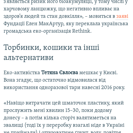
з’являється ризик його біоакумуляції, у тому числі у
харчовому ланцюжку, що негативно впливає на
здоров’я людей та стан довкілля», – мовиться в
заяві
Фундації Елен МакАртур, яку переклала українська
громадська еко-організація Rethink.
Торбинки, кошики та інші
альтернативи
Еко-активістка
Тетяна Євлоєва
мешкає у Києві.
Вона згадує, що остаточно відмовилася від
використання одноразової тари навесні 2016 року.
«Навіщо витрачати цей шматочок пластику, який
прослужить мені хвилин 15–30, поки додому
донесу – а потім кілька сторіч валятиметься на
звалищі (тоді їх у переробку взагалі ніде в Україні
не приймали) і отруюватиме ґрунт, воду, повітря,