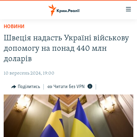
Доступність
посилання
Перейти
НОВИНИ
до
НОВИНИ
Швеція надасть Україні військову
основного
ВОДА.КРИМ
матеріалу
допомогу на понад 440 млн
ВІДЕО ТА ФОТО
Перейти
доларів
до
ПОЛІТИКА
основної
10 вересень 2024, 19:00
БЛОГИ
навігації
Перейти
Поділитись
Читати без VPN
ПОГЛЯД
до
ІНТЕРВ'Ю
пошуку
ВСЕ ЗА ДЕНЬ
СПЕЦПРОЕКТИ
ЯК ОБІЙТИ БЛОКУВАННЯ
ДЕПОРТАЦІЯ