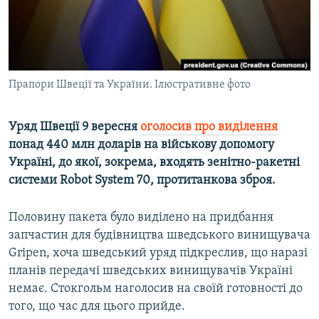
ВІДЕОУРОКИ «ELIFBE»
Русский
СВІДЧЕННЯ ОКУПАЦІЇ
Qırımtatar
УКРАЇНСЬКА ПРОБЛЕМА КРИМУ
Прапори Швеції та України. Ілюстративне фото
ДОЛУЧАЙСЯ!
ІНФОГРАФІКА
Уряд Швеції 9 вересня
оголосив про виділення
понад 440 млн доларів на військову допомогу
Усі сайти RFE/RL
Україні, до якої, зокрема, входять зенітно-ракетні
системи Robot System 70, протитанкова зброя.
Половину пакета було виділено на придбання
запчастин для будівництва шведського винищувача
Gripen, хоча шведський уряд підкреслив, що наразі
планів передачі шведських винищувачів Україні
немає. Стокгольм наголосив на своїй готовності до
того, що час для цього прийде.