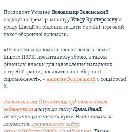
Президент України
Володимир Зеленський
подякував прем’єр-міністру
Ульфу Крістерссону
й
уряду Швеції за рішення надати Україні черговий
пакет оборонної допомоги.
«Ця важлива допомога, яка включає з-поміж
іншого ПЗРК, протитанкову зброю, а також
фінансові внески для задоволення нагальних
потреб України, посилить наші оборонні
спроможності», –
написав Зеленський
у соцмережі
X.
Роскомнагляд (Роскомнадзор) намагається
заблокувати
доступ до сайту
Крим.Реалії
.
Безперешкодно читати Крим.Реалії можна за
допомогою
дзеркального сайту
:
https://dfs0qrmo00d6u.cloudfront.net
. Також