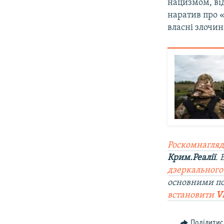
нацизмом, ві
наратив про «
власні злочин
Роскомнагляд
Крим.Реалії
.
дзеркального
основними п
встановити
V
Поділитис