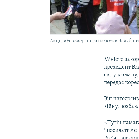
Акція «Безсмертного полку» в Челябінськ
Міністр зако
президент Вл
світу в оман
передає коре
Він наголосив
війну, позбав
«Путін намага
і посилатимет
Росія – автор