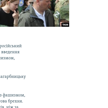
 російський
я введення
шизмом,
 загарбницьку
я з фашизмом,
гова брехня.
ів, ніж за