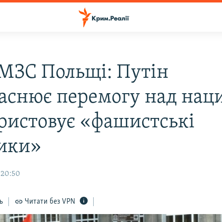
 МЗС Польщі: Путін
аснює перемогу над нац
ористовує «фашистські
ики»
 20:50
ь
Читати без VPN