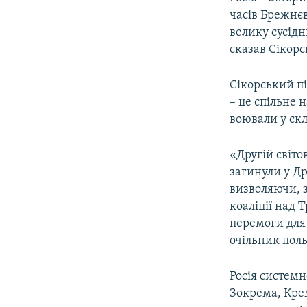
часів Брежнєв
велику сусідн
сказав Сікорс
Сікорський пі
– це спільне 
воювали у скл
«Другій світо
загинули у Др
визволяючи, з
коаліції над 
перемоги для 
очільник пол
Росія системн
Зокрема, Крем